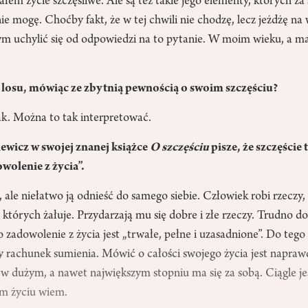
ałem życie szczęśliwe. Ale są też takie jego elementy, których za
ie mogę. Choćby fakt, że w tej chwili nie chodzę, lecz jeżdżę n
ym uchylić się od odpowiedzi na to pytanie. W moim wieku, a ma
ć losu, mówiąc ze zbytnią pewnością o swoim szczęściu?
k. Można to tak interpretować.
ewicz w swojej znanej książce
O szczęściu
pisze, że szczęście 
wolenie z życia”.
, ale niełatwo ją odnieść do samego siebie. Człowiek robi rzeczy, 
, których żałuje. Przydarzają mu się dobre i złe rzeczy. Trudno d
ego zadowolenie z życia jest „trwałe, pełne i uzasadnione”. Do teg
y rachunek sumienia. Mówić o całości swojego życia jest napraw
w dużym, a nawet największym stopniu ma się za sobą. Ciągle je
ym życiu wiem.