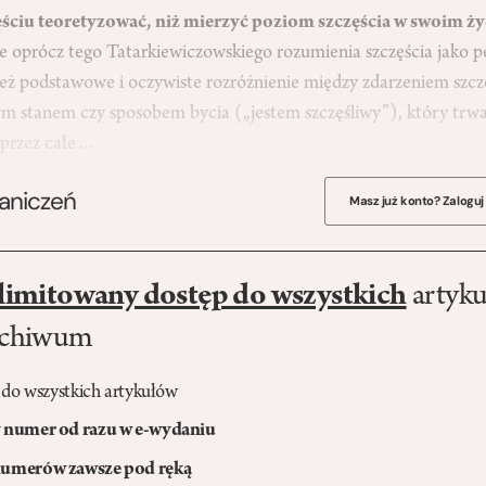
zęściu teoretyzować, niż mierzyć poziom szczęścia w swoim ży
 oprócz tego Tatarkiewiczowskiego rozumienia szczęścia jako 
 też podstawowe i oczywiste rozróżnienie między zdarzeniem sz
m stanem czy sposobem bycia („jestem szczęśliwy”), który trwa 
 przez całe…
raniczeń
Masz już konto? Zaloguj
limitowany dostęp do wszystkich
artyku
rchiwum
 do wszystkich artykułów
numer od razu w e-wydaniu
umerów zawsze pod ręką