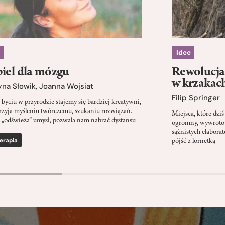
Idee
iel dla mózgu
Rewolucja 
w krzakac
yna Słowik
,
Joanna Wojsiat
Filip Springer
 byciu w przyrodzie stajemy się bardziej kreatywni,
rzyja myśleniu twórczemu, szukaniu rozwiązań.
Miejsca, które dz
 „odświeża” umysł, pozwala nam nabrać dystansu
ogromny, wywrotowy
sążnistych elabora
erapia
pójść z lornetką