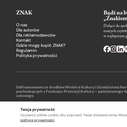
ZNAK
Bądź na b
„Znakie
O nas
Dołącz do społ
Dla autorów
naszych czytel
Dla reklamodawców
w najlepszym 
Kontakt
Gdzie mogę kupić ZNAK?
Regulamin
Polityka prywatności
Dofinansowano ze środków Ministra Kultury i Dziedzictwa N
pochodzących z Funduszu Promocji Kultury – państwowego f
celowego.
Twoja prywatność
Używamy plików cookie, aby poprawić Twoje doświadczenia. Może
A
A
polityce prywatności
.