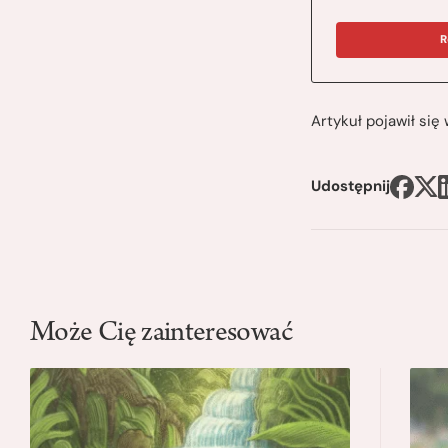
R
Artykuł pojawił si
Udostępnij
Może Cię zainteresować