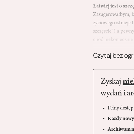
Łatwiej jest o szc
Zasugerowałbym, że
życiowego istnieje
szczęście”) a pewny
choć niekoniecznie
Czytaj bez og
Zyskaj
nie
wydań i a
Pełny dostęp
Każdy nowy 
Archiwum n