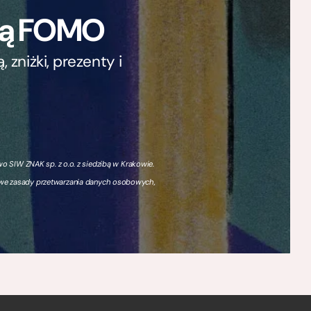
ają FOMO
zniżki, prezenty i
 SIW ZNAK sp. z o.o. z siedzibą w Krakowie.
owe zasady przetwarzania danych osobowych,