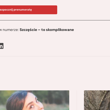
ozpocznij prenumeratę
ę w numerze:
Szczęście – to skomplikowane