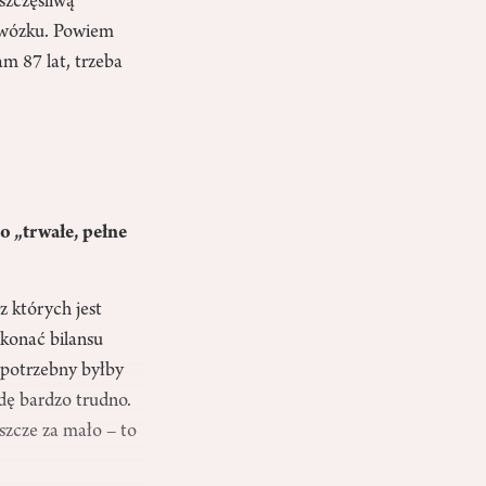
 szczęśliwą
a wózku. Powiem
m 87 lat, trzeba
to „trwałe, pełne
z których jest
okonać bilansu
o potrzebny byłby
dę bardzo trudno.
szcze za mało – to