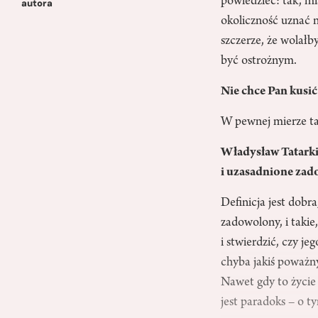
powiedzieć: tak, mi
autora
okoliczność uznać n
szczerze, że wolałb
być ostrożnym.
Nie chce Pan kusi
W pewnej mierze ta
Władysław Tatarki
i uzasadnione zado
Definicja jest dobra
zadowolony, i takie
i stwierdzić, czy j
chyba jakiś poważn
Nawet gdy to życie 
jest paradoks – o t