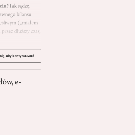
ciu?
Tak sądzę.
pewnego bilansu
częśliwym („miałem
przez dłuższy czas,
 się, aby kontynuuwać
łów, e-