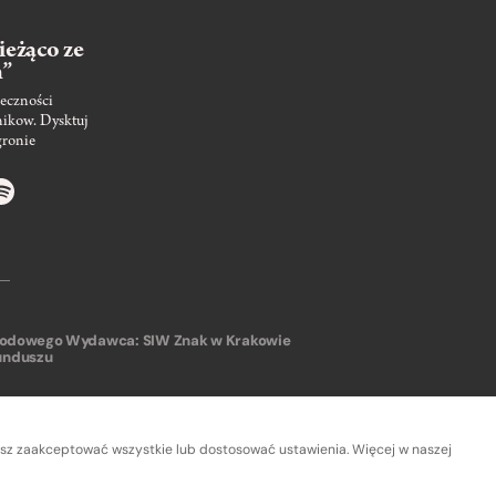
ieżąco ze
m”
eczności
nikow. Dysktuj
gronie
arodowego
Wydawca: SIW Znak w Krakowie
unduszu
sz zaakceptować wszystkie lub dostosować ustawienia. Więcej w naszej