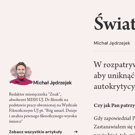
Świa
Michał Jędrzejek
W rozpatryw
aby uniknąć
Michał Jędrzejek
autokrytycyz
Redaktor miesięcznika "Znak",
absolwent MISH UJ. Dr filozofii na
Czy jak Pan patrzy
podstawie pracy obronionej na Wydziale
Filozoficznym UJ pt. "Bóg umarł. Dzieje
i analiza pewnego filozoficznego wyroku
Gdy zapowiedział P
śmierci"
Zastanawiałem się 
Zobacz wszystkie artykuły