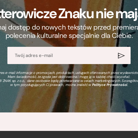
terowicze Znaku nie m
ymaj dostęp do nowych tekstów przed premierą, 
polecenia kulturalne specjalnie dla Ciebie.
s e-mail informacje o promocjach, produktach, usługach oferowanych przez wydawnictwo
Mam świadomość, że zgoda jest dobrowolna i mogę ją w każdej chwili wycofać.
 ZNAK sp. z o.o., dane osobowe będą przetwarzane w celach marketingowych. Szczegół
w tym przysługujących Ci prawach, można znaleźć w
Polityce Prywatności
.