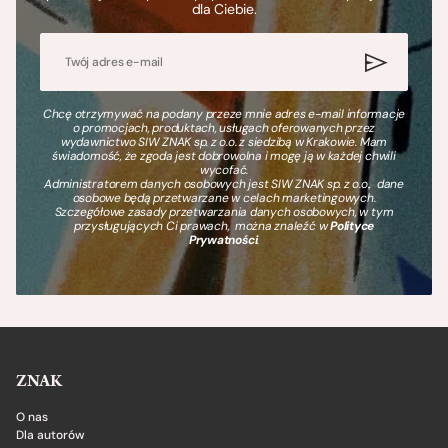
dla Ciebie.
Chcę otrzymywać na podany przeze mnie adres e-mail informacje
o promocjach, produktach, usługach oferowanych przez
wydawnictwo SIW ZNAK sp. z o.o. z siedzibą w Krakowie. Mam
świadomość, że zgoda jest dobrowolna i mogę ją w każdej chwili
wycofać.
Administratorem danych osobowych jest SIW ZNAK sp. z o.o., dane
osobowe będą przetwarzane w celach marketingowych.
Szczegółowe zasady przetwarzania danych osobowych, w tym
przysługujących Ci prawach, można znaleźć w
Polityce
Prywatności
.
ZNAK
O nas
Dla autorów