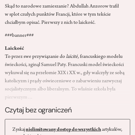
Skąd to narodowe zamieszanie? Abdullah Anzorow trafił
w splot czułych punktów Francji, które w tym tekście
chciałbym opisać. Pierwszy z nich to laickość.
###banner###
Laickość
To przez swe przywiązanie do
laïcité
, francuskiego modelu
świeckości, zginął Samuel Paty. Francuski model świeckości
wykuwał się na przełomie XIX i XX w., gdy walczyły ze sobą
katolicyzm i prądy oświeceniowe o zabarwieniu zazwyczaj
socjalistycznym albo liberalnym. To właśnie szkoła była
pierwszym…
Czytaj bez ograniczeń
Zyskaj
nielimitowany dostęp do wszystkich
artykułów,