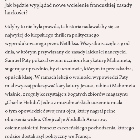
Jak będzie wyglądać nowe wcielenie francuskiej zasady
laickości?
Gdyby to nie była prawda, ta historia nadawałaby się co
najwyżej do kiepskiego thrillera politycznego
wyprodukowanego przez Netfliksa. Wszystko zaczęło się od
dnia, w którym przywiązany do zasady laickości nauczyciel
Samuel Paty pokazał swoim uczniom karykaturę Mahometa,
sugerując uprzednio, by ci uczniowie, którym to przeszkadza,
opuścili klasę. W ramach lekcji o wolności wypowiedzi Paty
miał zwyczaj pokazywać karykatury Jezusa, rabina i Mahometa
właśnie, z reguły korzystając z bogatych zbiorów magazynu
„Charlie Hebdo”. Jedna z muzułmańskich uczennic miała
o tym opowiedzieć swojemu ojcu, który nagrał pełne
oburzenia wideo. Obejrzał je Abdullah Anzorow,
osiemnastoletni Francuz czeczeńskiego pochodzenia, którego
rodzice dostali azyl polityczny we Francji.