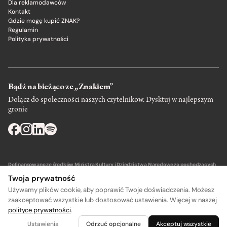
Dla reklamodawców
Kontakt
Gdzie mogę kupić ZNAK?
Regulamin
Polityka prywatności
Bądź na bieżąco ze „Znakiem”
Dołącz do społeczności naszych czytelnikow. Dysktuj w najlepszym
gronie
Dofinansowano ze środków Ministra Kultury i Dziedzictwa Narodowego pochodzących
z Funduszu Promocji Kultury – państwowego funduszu celowego.
Twoja prywatność
Używamy plików cookie, aby poprawić Twoje doświadczenia. Możesz
zaakceptować wszystkie lub dostosować ustawienia. Więcej w naszej
polityce prywatności
.
A
A
Wydawca: SIW Znak w Krakowie
Ustawienia
Odrzuć opcjonalne
Akceptuj wszystkie