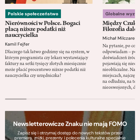
Polskie społeczeństwo
Globalne wyzw
Nierówności w Polsce. Bogaci
Między Czukot
płacą niższe podatki niż
Filozofia dale
nauczycielka
Michał Milczarek
Kamil Fejfer
Na pytanie, po co p
Dlaczego tak łatwo godzimy się na system, w
odpowiadam – po ni
którym programista czy lekarz wystawiający
doświadczeń źródło
faktury na setki tysięcy złotych miesięcznie
pojawiają się nieoc
może płacić procentowo niższe podatki niż
nieobliczalne. Nac
nauczycielka czy urzędniczka?
miejscach, najczęści
na odludziu, na ter
nieoswojonych, dzi
Newsletterowicze Znaku nie mają FOMO
Zapisz się i otrzymaj dostęp do nowych tekstów przed
premierą, zniżki, prezenty i polecenia kulturalne specjalnie