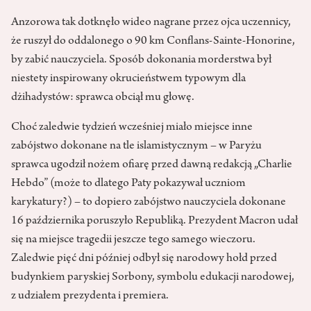
Anzorowa tak dotknęło wideo nagrane przez ojca uczennicy,
że ruszył do oddalonego o 90 km Conflans-Sainte-Honorine,
by zabić nauczyciela. Sposób dokonania morderstwa był
niestety inspirowany okrucieństwem typowym dla
dżihadystów: sprawca obciął mu głowę.
Choć zaledwie tydzień wcześniej miało miejsce inne
zabójstwo dokonane na tle islamistycznym – w Paryżu
sprawca ugodził nożem ofiarę przed dawną redakcją „Charlie
Hebdo” (może to dlatego Paty pokazywał uczniom
karykatury?) – to dopiero zabójstwo nauczyciela dokonane
16 października poruszyło Republiką. Prezydent Macron udał
się na miejsce tragedii jeszcze tego samego wieczoru.
Zaledwie pięć dni później odbył się narodowy hołd przed
budynkiem paryskiej Sorbony, symbolu edukacji narodowej,
z udziałem prezydenta i premiera.