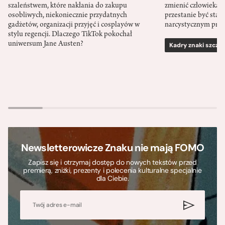
szaleństwem, które nakłania do zakupu
zmienić człowieka d
osobliwych, niekoniecznie przydatnych
przestanie być sta
gadżetów, organizacji przyjęć i cosplayów w
narcystycznym pro
stylu regencji. Dlaczego TikTok pokochał
uniwersum Jane Austen?
Kadry znaki szcze
Newsletterowicze Znaku nie mają FOMO
Zapisz się i otrzymaj dostęp do nowych tekstów przed
premierą, zniżki, prezenty i polecenia kulturalne specjalnie
dla Ciebie.