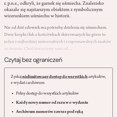
r. p.n.e., odkryli, że garnek się uśmiecha. Znalezisko
okazało się najstarszym obiektem z symbolicznym
wizerunkiem uśmiechu w historii.
Nie od dziś człowiek ma potrzebę dzielenia się uśmiechem.
Dwie kropki i łuk o końcówkach skierowanych ku górze to
jeden z najbardziej uniwersalnych i rozpoznawalnych znaków
na świecie. Choć towarzyszy nam od…
Czytaj bez ograniczeń
Zyskaj
nielimitowany dostęp do wszystkich
artykułów,
e-wydań i archiwum
Pełny dostęp do wszystkich artykułów
Każdy nowy numer od razu w e-wydaniu
Archiwum numerów zawsze pod ręką