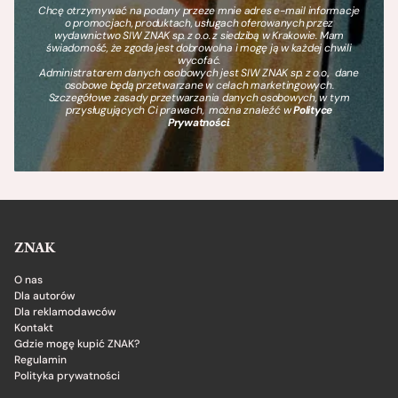
Chcę otrzymywać na podany przeze mnie adres e-mail informacje
o promocjach, produktach, usługach oferowanych przez
wydawnictwo SIW ZNAK sp. z o.o. z siedzibą w Krakowie. Mam
świadomość, że zgoda jest dobrowolna i mogę ją w każdej chwili
wycofać.
Administratorem danych osobowych jest SIW ZNAK sp. z o.o., dane
osobowe będą przetwarzane w celach marketingowych.
Szczegółowe zasady przetwarzania danych osobowych, w tym
przysługujących Ci prawach, można znaleźć w
Polityce
Prywatności
.
ZNAK
O nas
Dla autorów
Dla reklamodawców
Kontakt
Gdzie mogę kupić ZNAK?
Regulamin
Polityka prywatności