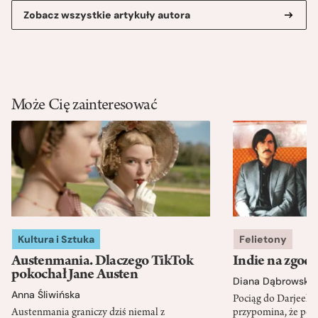
Zobacz wszystkie artykuły autora
Może Cię zainteresować
Kultura i Sztuka
Felietony
Austenmania. Dlaczego TikTok
Indie na zgod
pokochał Jane Austen
Diana Dąbrowska
Anna Śliwińska
Pociąg do Darjeeli
Austenmania graniczy dziś niemal z
przypomina, że po