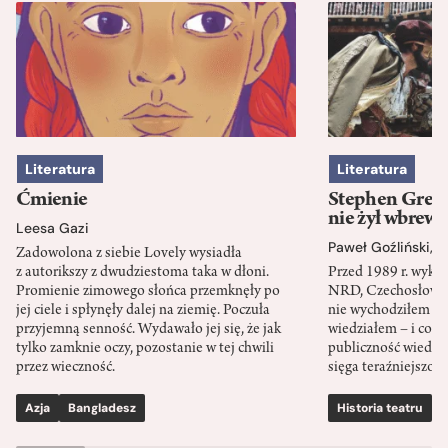
Literatura
Literatura
Ćmienie
Stephen Green
nie żył wbrew 
Leesa Gazi
Paweł Goźliński
,
S
Zadowolona z siebie Lovely wysiadła
z autorikszy z dwudziestoma taka w dłoni.
Przed 1989 r. wykł
Promienie zimowego słońca przemknęły po
NRD, Czechosłowacj
jej ciele i spłynęły dalej na ziemię. Poczuła
nie wychodziłem po
przyjemną senność. Wydawało jej się, że jak
wiedziałem – i co w
tylko zamknie oczy, pozostanie w tej chwili
publiczność wiedzia
przez wieczność.
sięga teraźniejszośc
Azja
Bangladesz
Historia teatru
S