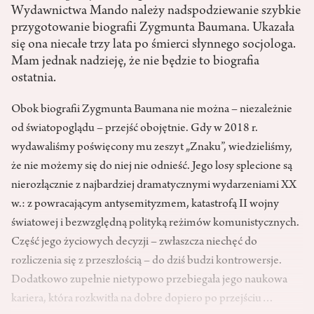
Wydawnictwa Mando należy nadspodziewanie szybkie
przygotowanie biografii Zygmunta Baumana. Ukazała
się ona niecałe trzy lata po śmierci słynnego socjologa.
Mam jednak nadzieję, że nie będzie to biografia
ostatnia.
Obok biografii Zygmunta Baumana nie można – niezależnie
od światopoglądu – przejść obojętnie. Gdy w 2018 r.
wydawaliśmy poświęcony mu zeszyt „Znaku”, wiedzieliśmy,
że nie możemy się do niej nie odnieść. Jego losy splecione są
nierozłącznie z najbardziej dramatycznymi wydarzeniami XX
w.: z powracającym antysemityzmem, katastrofą II wojny
światowej i bezwzględną polityką reżimów komunistycznych.
Część jego życiowych decyzji – zwłaszcza niechęć do
rozliczenia się z przeszłością – do dziś budzi kontrowersje.
Dodatkowo zupełnie nietypowo przebiegała jego naukowa
kariera, która rozkwitła na dobre dopiero po przejściu…