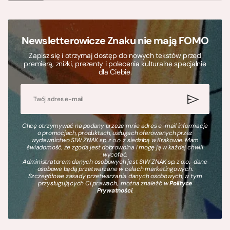
Newsletterowicze Znaku nie mają FOMO
Zapisz się i otrzymaj dostęp do nowych tekstów przed
premierą, zniżki, prezenty i polecenia kulturalne specjalnie
dla Ciebie.
Chcę otrzymywać na podany przeze mnie adres e-mail informacje
o promocjach, produktach, usługach oferowanych przez
wydawnictwo SIW ZNAK sp. z o.o. z siedzibą w Krakowie. Mam
świadomość, że zgoda jest dobrowolna i mogę ją w każdej chwili
wycofać.
Administratorem danych osobowych jest SIW ZNAK sp. z o.o., dane
osobowe będą przetwarzane w celach marketingowych.
Szczegółowe zasady przetwarzania danych osobowych, w tym
przysługujących Ci prawach, można znaleźć w
Polityce
Prywatności
.