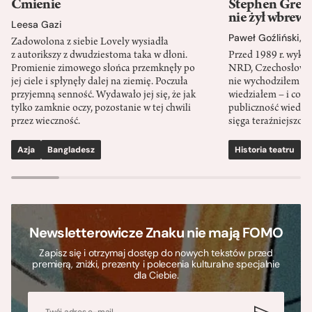
Ćmienie
Stephen Green
nie żył wbrew 
Leesa Gazi
Paweł Goźliński
,
S
Zadowolona z siebie Lovely wysiadła
z autorikszy z dwudziestoma taka w dłoni.
Przed 1989 r. wykł
Promienie zimowego słońca przemknęły po
NRD, Czechosłowacj
jej ciele i spłynęły dalej na ziemię. Poczuła
nie wychodziłem po
przyjemną senność. Wydawało jej się, że jak
wiedziałem – i co w
tylko zamknie oczy, pozostanie w tej chwili
publiczność wiedzia
przez wieczność.
sięga teraźniejszośc
Azja
Bangladesz
Historia teatru
S
Newsletterowicze Znaku nie mają FOMO
Zapisz się i otrzymaj dostęp do nowych tekstów przed
premierą, zniżki, prezenty i polecenia kulturalne specjalnie
dla Ciebie.