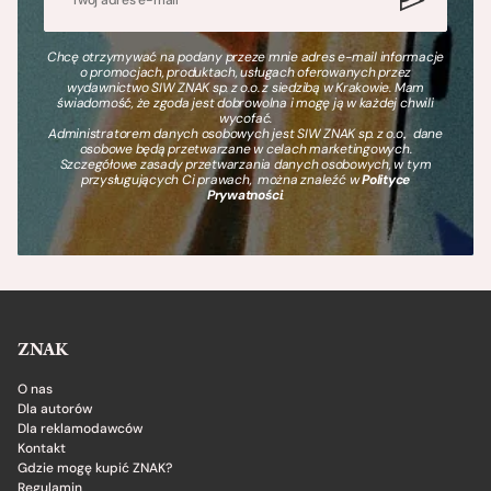
Chcę otrzymywać na podany przeze mnie adres e-mail informacje
o promocjach, produktach, usługach oferowanych przez
wydawnictwo SIW ZNAK sp. z o.o. z siedzibą w Krakowie. Mam
świadomość, że zgoda jest dobrowolna i mogę ją w każdej chwili
wycofać.
Administratorem danych osobowych jest SIW ZNAK sp. z o.o., dane
osobowe będą przetwarzane w celach marketingowych.
Szczegółowe zasady przetwarzania danych osobowych, w tym
przysługujących Ci prawach, można znaleźć w
Polityce
Prywatności
.
ZNAK
O nas
Dla autorów
Dla reklamodawców
Kontakt
Gdzie mogę kupić ZNAK?
Regulamin