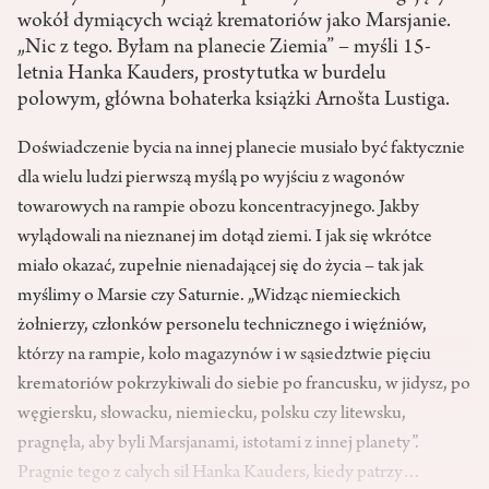
wokół dymiących wciąż krematoriów jako Marsjanie.
„Nic z tego. Byłam na planecie Ziemia” – myśli 15-
letnia Hanka Kauders, prostytutka w burdelu
polowym, główna bohaterka książki Arnošta Lustiga.
Doświadczenie bycia na innej planecie musiało być faktycznie
dla wielu ludzi pierwszą myślą po wyjściu z wagonów
towarowych na rampie obozu koncentracyjnego. Jakby
wylądowali na nieznanej im dotąd ziemi. I jak się wkrótce
miało okazać, zupełnie nienadającej się do życia – tak jak
myślimy o Marsie czy Saturnie. „Widząc niemieckich
żołnierzy, członków personelu technicznego i więźniów,
którzy na rampie, koło magazynów i w sąsiedztwie pięciu
krematoriów pokrzykiwali do siebie po francusku, w jidysz, po
węgiersku, słowacku, niemiecku, polsku czy litewsku,
pragnęła, aby byli Marsjanami, istotami z innej planety”.
Pragnie tego z całych sił Hanka Kauders, kiedy patrzy…