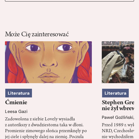
Może Cię zainteresować
Literatura
Literatura
Ćmienie
Stephen Green
nie żył wbrew 
Leesa Gazi
Paweł Goźliński
,
S
Zadowolona z siebie Lovely wysiadła
z autorikszy z dwudziestoma taka w dłoni.
Przed 1989 r. wykł
Promienie zimowego słońca przemknęły po
NRD, Czechosłowacj
jej ciele i spłynęły dalej na ziemię. Poczuła
nie wychodziłem po