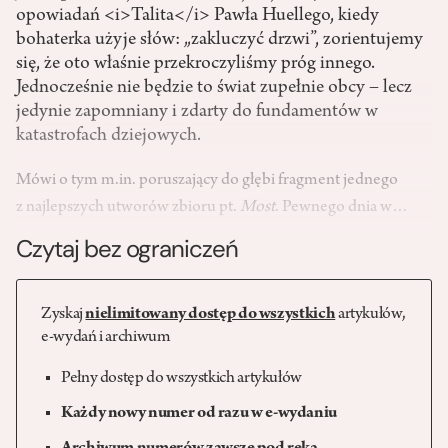
opowiadań <i>Talita</i> Pawła Huellego, kiedy
bohaterka użyje słów: „zakluczyć drzwi”, zorientujemy
się, że oto właśnie przekroczyliśmy próg innego.
Jednocześnie nie będzie to świat zupełnie obcy – lecz
jedynie zapomniany i zdarty do fundamentów w
katastrofach dziejowych.
Mówi o tym m.in. poruszający do głębi fragment jednego
z najlepszych utworów zbioru pt.
Most
. Pewnego dnia w…
Czytaj bez ograniczeń
Zyskaj
nielimitowany dostęp do wszystkich
artykułów,
e-wydań i archiwum
Pełny dostęp do wszystkich artykułów
Każdy nowy numer od razu w e-wydaniu