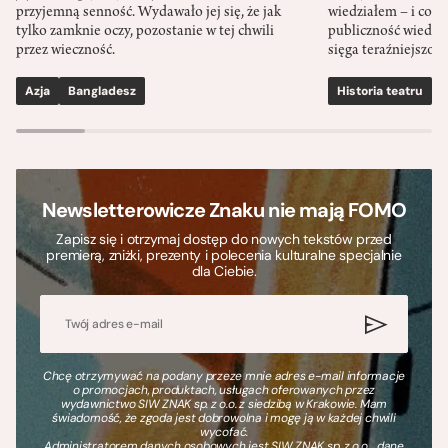
przyjemną senność. Wydawało jej się, że jak
wiedziałem – i co w
tylko zamknie oczy, pozostanie w tej chwili
publiczność wiedzia
przez wieczność.
sięga teraźniejszośc
Azja
Bangladesz
Historia teatru
S
Newsletterowicze Znaku nie mają FOMO
Zapisz się i otrzymaj dostęp do nowych tekstów przed
premierą, zniżki, prezenty i polecenia kulturalne specjalnie
dla Ciebie.
Chcę otrzymywać na podany przeze mnie adres e-mail informacje
o promocjach, produktach, usługach oferowanych przez
wydawnictwo SIW ZNAK sp. z o.o. z siedzibą w Krakowie. Mam
świadomość, że zgoda jest dobrowolna i mogę ją w każdej chwili
wycofać.
Administratorem danych osobowych jest SIW ZNAK sp. z o.o., dane