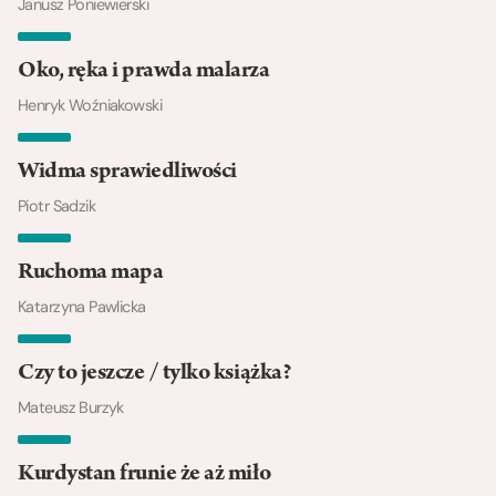
Janusz Poniewierski
Oko, ręka i prawda malarza
Henryk Woźniakowski
Widma sprawiedliwości
Piotr Sadzik
Ruchoma mapa
Katarzyna Pawlicka
Czy to jeszcze / tylko książka?
Mateusz Burzyk
Kurdystan frunie że aż miło