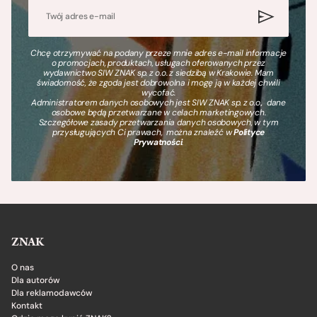
Chcę otrzymywać na podany przeze mnie adres e-mail informacje
o promocjach, produktach, usługach oferowanych przez
wydawnictwo SIW ZNAK sp. z o.o. z siedzibą w Krakowie. Mam
świadomość, że zgoda jest dobrowolna i mogę ją w każdej chwili
wycofać.
Administratorem danych osobowych jest SIW ZNAK sp. z o.o., dane
osobowe będą przetwarzane w celach marketingowych.
Szczegółowe zasady przetwarzania danych osobowych, w tym
przysługujących Ci prawach, można znaleźć w
Polityce
Prywatności
.
ZNAK
O nas
Dla autorów
Dla reklamodawców
Kontakt