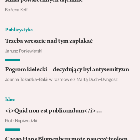
Kilka powszechnych tajemnic
Bożena Keff
Publicystyka
Trzeba wreszcie nad tym zapłakać
Janusz Poniewierski
Pogrom kielecki – decydujący był antysemityzm
Joanna Tokarska-Bakir w rozmowie z Martą Duch-Dyngosz
Idee
<i>Quid non est publicandum</i>…
Piotr Napiwodzki
Czego Hans Blumenberg może nauczyć teologa