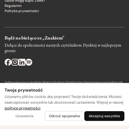
Gdzie mogę kupić ZNAK?
Regulamin
Polityka prywatności
Bądź na bieżąco ze „Znakiem”
Dołącz do społeczności naszych czytelnikow. Dysktuj w najlepszym
gronie
Dofinansowano ze środków Ministra Kultury i Dziedzictwa Narodowego pochodzących
z Funduszu Promocji Kultury – państwowego funduszu celowego.
Twoja prywatność
Używamy plików cookie, aby poprawić Twoje doświadczenia. Możesz
zaakceptować wszystkie lub dostosować ustawienia. Więcej w naszej
polityce prywatności
.
Wydawca: SIW Znak w Krakowie
Ustawienia
Odrzuć opcjonalne
Akceptuj wszystkie