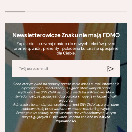
Newsletterowicze Znaku nie mają FOMO
Zapisz się i otrzymaj dostęp do nowych tekstów przed
premierą, zniżki, prezenty i polecenia kulturalne specjalnie
dla Ciebie.
Chcę otrzymywać na podany przeze mnie adres e-mail informacje
o promocjach, produktach, usługach oferowanych przez
wydawnictwo SIW ZNAK sp. z o.o. z siedzibą w Krakowie. Mam
świadomość, że zgoda jest dobrowolna i mogę ją w każdej chwili
wycofać.
Administratorem danych osobowych jest SIW ZNAK sp. z o.o., dane
osobowe będą przetwarzane w celach marketingowych.
Szczegółowe zasady przetwarzania danych osobowych, w tym
przysługujących Ci prawach, można znaleźć w
Polityce
Prywatności
.