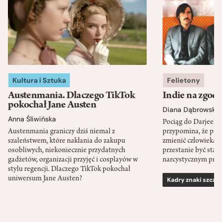
Kultura i Sztuka
Felietony
Austenmania. Dlaczego TikTok
Indie na zgod
pokochał Jane Austen
Diana Dąbrowska
Anna Śliwińska
Pociąg do Darjeeli
Austenmania graniczy dziś niemal z
przypomina, że po
szaleństwem, które nakłania do zakupu
zmienić człowieka d
osobliwych, niekoniecznie przydatnych
przestanie być sta
gadżetów, organizacji przyjęć i cosplayów w
narcystycznym pro
stylu regencji. Dlaczego TikTok pokochał
uniwersum Jane Austen?
Kadry znaki szcze