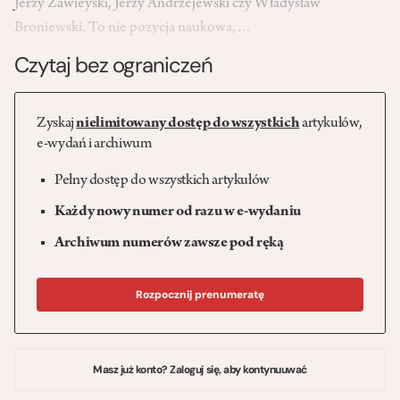
Jerzy Zawieyski, Jerzy Andrzejewski czy Władysław
Broniewski. To nie pozycja naukowa,…
Czytaj bez ograniczeń
Zyskaj
nielimitowany dostęp do wszystkich
artykułów,
e-wydań i archiwum
Pełny dostęp do wszystkich artykułów
Każdy nowy numer od razu w e-wydaniu
Archiwum numerów zawsze pod ręką
Rozpocznij prenumeratę
Masz już konto? Zaloguj się, aby kontynuuwać