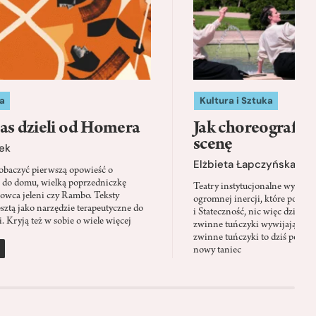
a
Kultura i Sztuka
as dzieli od Homera
Jak choreografia
scenę
ek
Elżbieta Łapczyńska
baczyć pierwszą opowieść o
 do domu, wielką poprzedniczkę
Teatry instytucjonalne wyobra
Łowca jeleni czy Rambo. Teksty
ogromnej inercji, które ponad 
sztą jako narzędzie terapeutyczne do
i Stateczność, nic więc dziwne
. Kryją też w sobie o wiele więcej
zwinne tuńczyki wywijają zach
zwinne tuńczyki to dziś perfor
nowy taniec