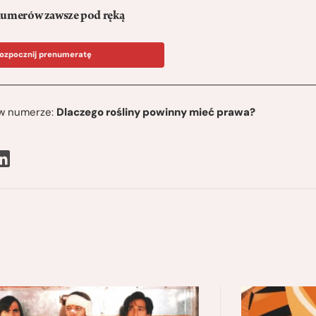
umerów zawsze pod ręką
ozpocznij prenumeratę
ę w numerze:
Dlaczego rośliny powinny mieć prawa?