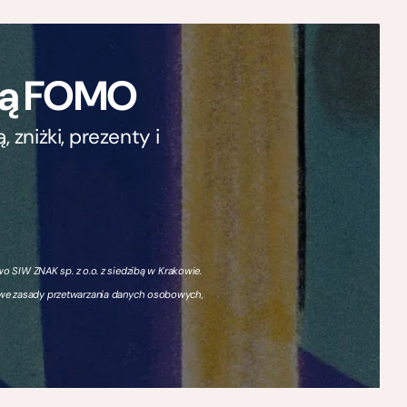
ają FOMO
zniżki, prezenty i
 SIW ZNAK sp. z o.o. z siedzibą w Krakowie.
owe zasady przetwarzania danych osobowych,