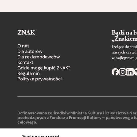
ZNAK
Bądź na b
„Znakie
O nas
Dołącz do społ
Dla autorów
naszych czytel
Dla reklamodawców
w najlepszym 
Kontakt
Gdzie mogę kupić ZNAK?
Regulamin
Polityka prywatności
Dofinansowano ze środków Ministra Kultury i Dziedzictwa N
pochodzących z Funduszu Promocji Kultury – państwowego f
celowego.
Twoja prywatność