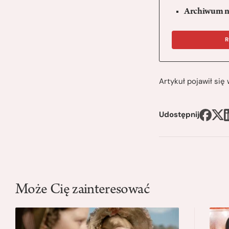
Archiwum n
R
Artykuł pojawił si
Udostępnij
Może Cię zainteresować