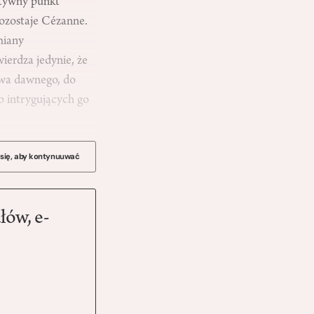
atywny punkt
pozostaje Cézanne.
miany
ierdza jedynie, że
twa dawnego, do
b intrygujących go
 się, aby kontynuuwać
łów, e-