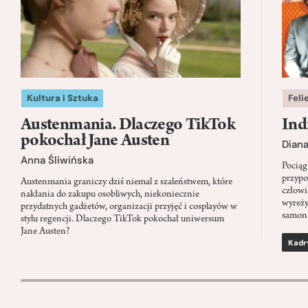
Kultura i Sztuka
Feli
Austenmania. Dlaczego TikTok
Ind
pokochał Jane Austen
Dian
Anna Śliwińska
Pociąg
przypo
Austenmania graniczy dziś niemal z szaleństwem, które
człowi
nakłania do zakupu osobliwych, niekoniecznie
wyreży
przydatnych gadżetów, organizacji przyjęć i cosplayów w
samon
stylu regencji. Dlaczego TikTok pokochał uniwersum
Jane Austen?
Kadr