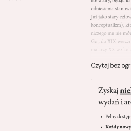
literatury, będąc 
odniesienia stanowi
Już jako stary czło
konceptualizm), któ
niczego mu nie mó
Goi, do XIX-wieczn
malarzy XX w.: k
Czytaj bez og
Zyskaj
nie
wydań i a
Pełny dostęp
Każdy nowy 