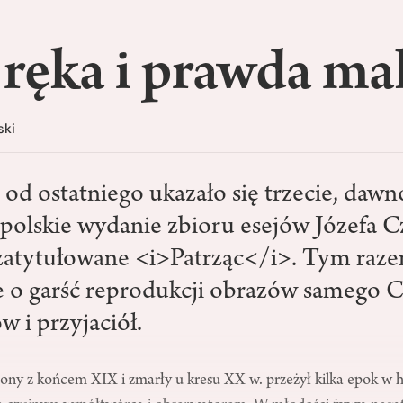
ręka i prawda ma
ski
 od ostatniego ukazało się trzecie, dawn
polskie wydanie zbioru esejów Józefa C
zatytułowane <i>Patrząc</i>. Tym raz
o garść reprodukcji obrazów samego C
w i przyjaciół.
ony z końcem XIX i zmarły u kresu XX w. przeżył kilka epok w hi