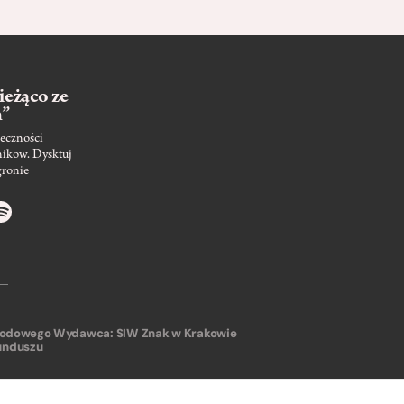
ieżąco ze
m”
eczności
nikow. Dysktuj
gronie
arodowego
Wydawca: SIW Znak w Krakowie
unduszu