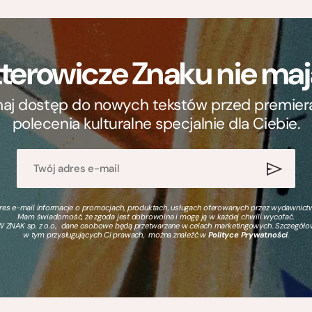
terowicze Znaku nie m
ymaj dostęp do nowych tekstów przed premierą, 
polecenia kulturalne specjalnie dla Ciebie.
s e-mail informacje o promocjach, produktach, usługach oferowanych przez wydawnictwo
Mam świadomość, że zgoda jest dobrowolna i mogę ją w każdej chwili wycofać.
 ZNAK sp. z o.o., dane osobowe będą przetwarzane w celach marketingowych. Szczegół
w tym przysługujących Ci prawach, można znaleźć w
Polityce Prywatności
.