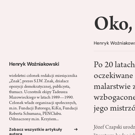
Oko, 
Henryk Woźniakow
Henryk Woźniakowski
Po 20 latach
oczekiwane 
wieloletni członek redakcji miesięcznika
„Znak”, prezes S.I.W. Znak, działacz
malarstwie 
opozycji demokratycznej, publicysta,
tłumacz. Uczestnik ekipy Tadeusza
wzbogacone 
Mazowieckiego w latach 1989—­1990.
Członek władz organizacji społecznych,
jego mistrzó
m.in. Fundacji Batorego, KiK­u, Fundacji
Roberta Schumana, PEN­Clubu.
Odznaczony m.in. Krzyżem...
Józef Czapski urodz
Zobacz wszystkie artykuły
autora