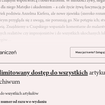
ich czujnym współtwórcą i obserwatorem. W młodości żywy, neg
 dla niego Matejko i akademizm – a całe życie żywą fascynacją 
wiek podziwia Anzelma Kiefera, ale nowe zjawiska (szeroko rozu
rym przygląda się z uwagą, nie poruszają go. Nie potępia ich; stw
wią. Znajdziemy u Czapskiego wspaniałe komentarze do malars
ych realistów czy impresjonistów i do wszystkich ukochanych lu
olegów…
raniczeń
Masz już konto? Zaloguj
limitowany dostęp do wszystkich
artyku
rchiwum
 do wszystkich artykułów
numer od razu w e-wydaniu