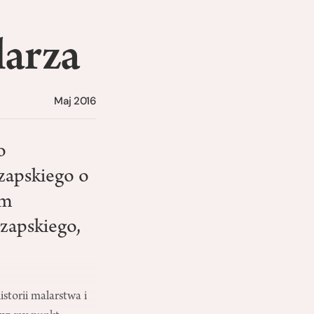
larza
Maj 2016
o
zapskiego o
em
zapskiego,
storii malarstwa i