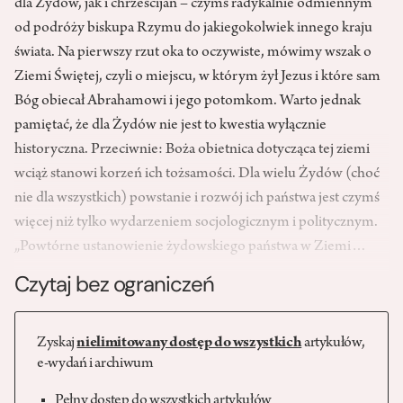
dla Żydów, jak i chrześcijan – czymś radykalnie odmiennym
od podróży biskupa Rzymu do jakiegokolwiek innego kraju
świata. Na pierwszy rzut oka to oczywiste, mówimy wszak o
Ziemi Świętej, czyli o miejscu, w którym żył Jezus i które sam
Bóg obiecał Abrahamowi i jego potomkom. Warto jednak
pamiętać, że dla Żydów nie jest to kwestia wyłącznie
historyczna. Przeciwnie: Boża obietnica dotycząca tej ziemi
wciąż stanowi korzeń ich tożsamości. Dla wielu Żydów (choć
nie dla wszystkich) powstanie i rozwój ich państwa jest czymś
więcej niż tylko wydarzeniem socjologicznym i politycznym.
„Powtórne ustanowienie żydowskiego państwa w Ziemi…
Czytaj bez ograniczeń
Zyskaj
nielimitowany dostęp do wszystkich
artykułów,
e-wydań i archiwum
Pełny dostęp do wszystkich artykułów