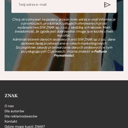
Chcę otrzymywać na podany przeze mnie adres e-mail informacje
o promocjach, produktach, usługach oferowanych przez
wydawnictwo SIW ZNAK sp. z o.o. z siedzibą w Krakowie. Mam
świadomość, że zgoda jest dobrowolna i mogę ją w każdej chwili
wycofać.
Administratorem danych osobowych jest SIW ZNAK sp. z o.o., dane
osobowe będą przetwarzane w celach marketingowych.
Szczegółowe zasady przetwarzania danych osobowych, w tym
przysługujących Ci prawach, można znaleźć w
Polityce
Prywatności
.
ZNAK
O nas
Dla autorów
Dla reklamodawców
Kontakt
Gdzie mogę kupić ZNAK?