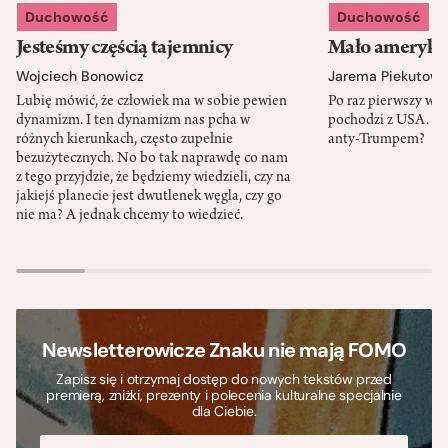
Duchowość
Duchowość
Jesteśmy częścią tajemnicy
Mało amerykań
Wojciech Bonowicz
Jarema Piekutows
Lubię mówić, że człowiek ma w sobie pewien
Po raz pierwszy w h
dynamizm. I ten dynamizm nas pcha w
pochodzi z USA. Cz
różnych kierunkach, często zupełnie
anty-Trumpem?
bezużytecznych. No bo tak naprawdę co nam
z tego przyjdzie, że będziemy wiedzieli, czy na
jakiejś planecie jest dwutlenek węgla, czy go
nie ma? A jednak chcemy to wiedzieć.
Newsletterowicze Znaku nie mają FOMO
Zapisz się i otrzymaj dostęp do nowych tekstów przed
premierą, zniżki, prezenty i polecenia kulturalne specjalnie
dla Ciebie.