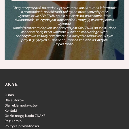
Chcę otrzymywać na podany przeze mnie adres e-mail informacje
o promocjach, produktach, usługach oferowanych przez
wydawnictwo SIW ZNAK sp. z o.o. z siedzibą w Krakowie. Mam
świadomość, że zgoda jest dobrowolna i mogę ją w każdej chwili
wycofać.
Administratorem danych osobowych jest SIW ZNAK sp. z o.o., dane
osobowe będą przetwarzane w celach marketingowych.
Szczegółowe zasady przetwarzania danych osobowych, w tym
przysługujących Ci prawach, można znaleźć w
Polityce
Prywatności
.
ZNAK
O nas
Dla autorów
Dla reklamodawców
Kontakt
Gdzie mogę kupić ZNAK?
Regulamin
Polityka prywatności