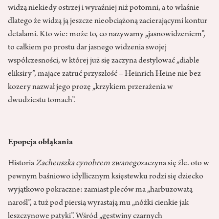
widzą niekiedy ostrzej i wyraźniej niż potomni, a to właśnie
dlatego że widzą ją jeszcze nieobciążoną zacierającymi kontur
detalami. Kto wie: może to, co nazywamy „jasnowidzeniem”,
to całkiem po prostu dar jasnego widzenia swojej
współczesności, w której już się zaczyna destylować „diable
eliksiry”, mające zatruć przyszłość – Heinrich Heine nie bez
kozery nazwał jego prozę „krzykiem przerażenia w
dwudziestu tomach”.
Epopeja obłąkania
Historia
Zacheuszka cynobrem zwanego
zaczyna się źle. oto w
pewnym baśniowo idyllicznym księstewku rodzi się dziecko
wyjątkowo pokraczne: zamiast pleców ma „harbuzowatą
narośl”, a tuż pod piersią wyrastają mu „nóżki cienkie jak
leszczynowe patyki”. Wśród „gęstwiny czarnych