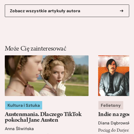
Zobacz wszystkie artykuły autora
Może Cię zainteresować
Kultura i Sztuka
Felietony
Austenmania. Dlaczego TikTok
Indie na zgod
pokochał Jane Austen
Diana Dąbrowska
Anna Śliwińska
Pociąg do Darjeeli