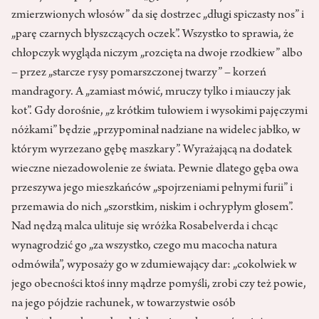
zmierzwionych włosów” da się dostrzec „długi spiczasty nos” i
„parę czarnych błyszczących oczek”. Wszystko to sprawia, że
chłopczyk wygląda niczym „rozcięta na dwoje rzodkiew” albo
– przez „starcze rysy pomarszczonej twarzy” – korzeń
mandragory. A „zamiast mówić, mruczy tylko i miauczy jak
kot”. Gdy dorośnie, „z krótkim tułowiem i wysokimi pajęczymi
nóżkami” będzie „przypominał nadziane na widelec jabłko, w
którym wyrzezano gębę maszkary”. Wyrażającą na dodatek
wieczne niezadowolenie ze świata. Pewnie dlatego gęba owa
przeszywa jego mieszkańców „spojrzeniami pełnymi furii” i
przemawia do nich „szorstkim, niskim i ochrypłym głosem”.
Nad nędzą malca ulituje się wróżka Rosabelverda i chcąc
wynagrodzić go „za wszystko, czego mu macocha natura
odmówiła”, wyposaży go w zdumiewający dar: „cokolwiek w
jego obecności ktoś inny mądrze pomyśli, zrobi czy też powie,
na jego pójdzie rachunek, w towarzystwie osób