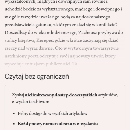
wykształconych, mądrych i dowcipnych sam również
uchodzić będzie za wykształconego, mądrego i dowcipnego i
w ogóle wszędzie uważać go będą za najdoskonalszego
przedstawiciela gatunku, z którym znalazł się w konflikcie”.
Doszedłszy do wieku młodzieńczego, Zacheusz przybywa do
stolicy księstwa, Kerepes, gdzie wkrótce zaczynają się dziać
rzeczy nad wyraz dziwne. Oto w wytwornym towarzystwie
natchniony poeta odczytuje swój najnowszy utwór, który
wywołuje entuzjazm publiczności. Ta…
Czytaj bez ograniczeń
Zyskaj
nielimitowany dostęp do wszystkich
artykułów,
e-wydań i archiwum
Pełny dostęp do wszystkich artykułów
Każdy nowy numer od razu w e-wydaniu