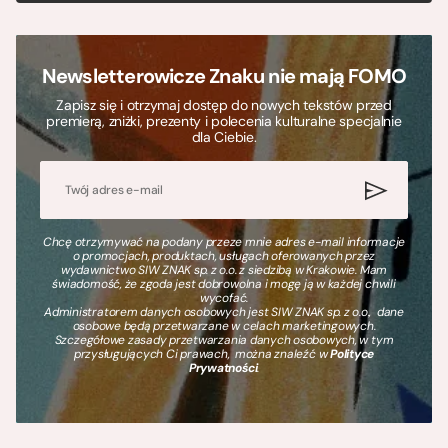
Newsletterowicze Znaku nie mają FOMO
Zapisz się i otrzymaj dostęp do nowych tekstów przed
premierą, zniżki, prezenty i polecenia kulturalne specjalnie
dla Ciebie.
Chcę otrzymywać na podany przeze mnie adres e-mail informacje
o promocjach, produktach, usługach oferowanych przez
wydawnictwo SIW ZNAK sp. z o.o. z siedzibą w Krakowie. Mam
świadomość, że zgoda jest dobrowolna i mogę ją w każdej chwili
wycofać.
Administratorem danych osobowych jest SIW ZNAK sp. z o.o., dane
osobowe będą przetwarzane w celach marketingowych.
Szczegółowe zasady przetwarzania danych osobowych, w tym
przysługujących Ci prawach, można znaleźć w
Polityce
Prywatności
.