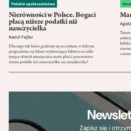
Polskie społeczeństwo
Nau
Nierówności w Polsce. Bogaci
Mam
płacą niższe podatki niż
Agata
nauczycielka
Tatom 
Kamil Fejfer
ambicj
ludzki
Dlaczego tak łatwo godzimy się na system, w którym
zawsze
programista czy lekarz wystawiający faktury na setki
i nieu
tysięcy złotych miesięcznie może płacić procentowo
niższe podatki niż nauczycielka czy urzędniczka?
Newslet
Zapisz się i otrz