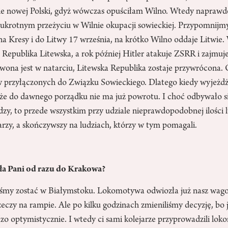
e nowej Polski, gdyż wówczas opuściłam Wilno. Wtedy naprawdę
dwukrotnym przeżyciu w Wilnie okupacji sowieckiej. Przypomnijm
na Kresy i do Litwy 17 września, na krótko Wilno oddaje Litwie.
 Republika Litewska, a rok później Hitler atakuje ZSRR i zajmuje
wona jest w natarciu, Litewska Republika zostaje przywrócona.
 przyłączonych do Związku Sowieckiego. Dlatego kiedy wyjeżdż
 że do dawnego porządku nie ma już powrotu. I choć odbywało si
y, to przede wszystkim przy udziale nieprawdopodobnej ilości l
rzy, a skończywszy na ludziach, którzy w tym pomagali.
ła Pani od razu do Krakowa?
śmy zostać w Białymstoku. Lokomotywa odwiozła już nasz wag
czy na rampie. Ale po kilku godzinach zmieniliśmy decyzję, bo j
dzo optymistycznie. I wtedy ci sami kolejarze przyprowadzili lo