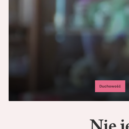
Duchowość
Nie j