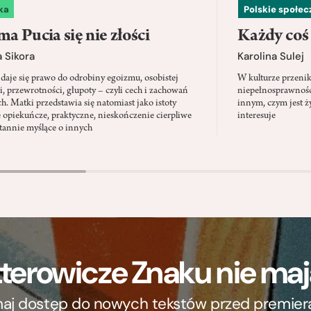
ka
Polskie społe
a Pucia się nie złości
Każdy coś
 Sikora
Karolina Sulej
daje się prawo do odrobiny egoizmu, osobistej
W kulturze przenik
i, przewrotności, głupoty – czyli cech i zachowań
niepełnosprawności
ch. Matki przedstawia się natomiast jako istoty
innym, czym jest ży
 opiekuńcze, praktyczne, nieskończenie cierpliwe
interesuje
stannie myślące o innych
terowicze Znaku nie m
ymaj dostęp do nowych tekstów przed premierą, 