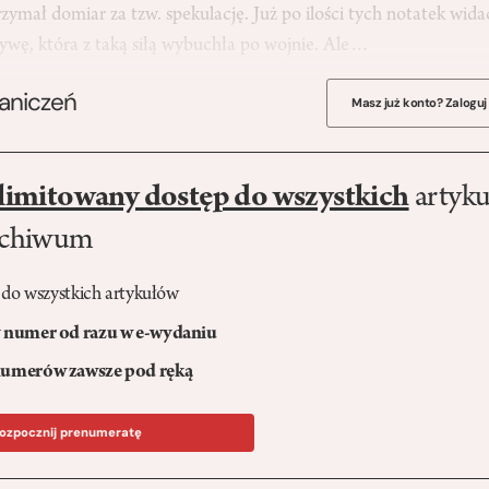
rzymał domiar za tzw. spekulację. Już po ilości tych notatek widać
tywę, która z taką siłą wybuchła po wojnie. Ale…
raniczeń
Masz już konto? Zaloguj
limitowany dostęp do wszystkich
artyku
rchiwum
 do wszystkich artykułów
numer od razu w e-wydaniu
umerów zawsze pod ręką
ozpocznij prenumeratę