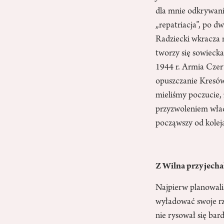
dla mnie odkrywani
„repatriacja”, po 
Radziecki wkracza 
tworzy się sowiecka
1944 r. Armia Czer
opuszczanie Kresów
mieliśmy poczucie,
przyzwoleniem władz
począwszy od koleja
Z Wilna przyjecha
Najpierw planowali
wyładować swoje rze
nie rysował się bar