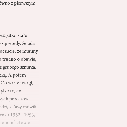
równo z pierwszym
wszystko stało i
się wtedy, że uda
poczucie, że musimy
o trudno o obuwie,
z grubego sznurka.
ręką. A potem
 Co warte uwagi,
ylko to, co
owych procesów
udzi, którzy mówili
 roku 1952 i 1953,
a komunikatów o