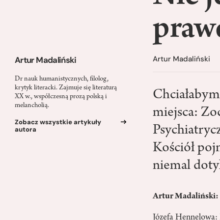
praw
Artur Madaliński
Artur Madaliński
Dr nauk humanistycznych, filolog,
krytyk literacki. Zajmuje się literaturą
Chciałabym 
XX w., współczesną prozą polską i
melancholią.
miejsca: Zo
Zobacz wszystkie artykuły
Psychiatryc
autora
Kościół poj
niemal doty
Artur Madaliński:
Józefa Hennelowa: P