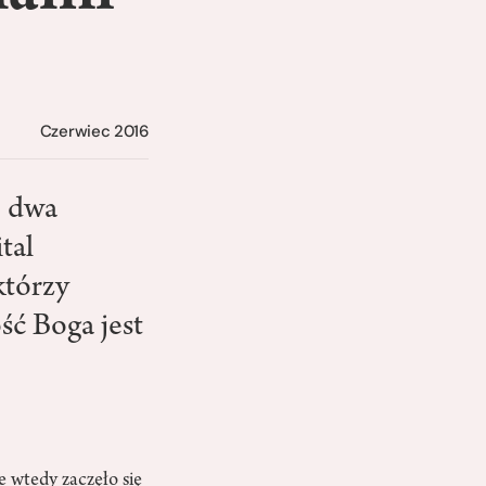
Czerwiec 2016
e dwa
tal
którzy
ść Boga jest
e wtedy zaczęło się