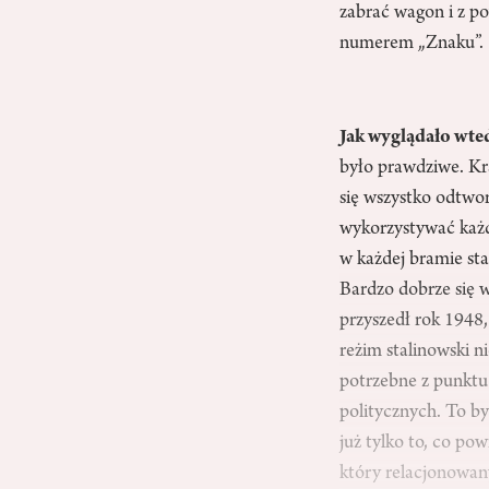
zabrać wagon i z 
numerem „Znaku”.
Jak wyglądało wte
było prawdziwe. Kr
się wszystko odtwo
wykorzystywać każd
w każdej bramie st
Bardzo dobrze się w
przyszedł rok 1948
reżim stalinowski n
potrzebne z punktu
politycznych. To by
już tylko to, co po
który relacjonowan