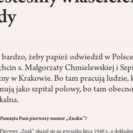
dy
bardzo, żeby papież odwiedził w Polsc
chcin s. Małgorzaty Chmielewskiej i Szpi
zny w Krakowie. Bo tam pracują ludzie, 
mują jako szpital polowy, bo tam obecno
kalna.
 Pamięta Pani pierwszy numer „Znaku”?
ierwszy „Znak” ukazał się na początku lipca 1946 r., a dokładni