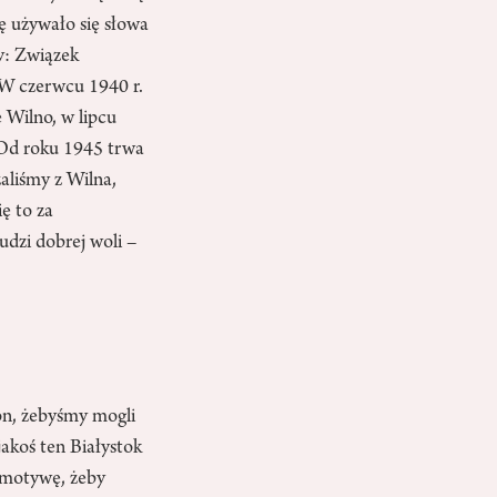
 używało się słowa
y: Związek
 W czerwcu 1940 r.
 Wilno, w lipcu
 Od roku 1945 trwa
aliśmy z Wilna,
ę to za
udzi dobrej woli –
on, żebyśmy mogli
akoś ten Białystok
komotywę, żeby