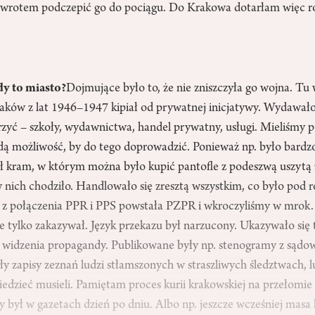
powrotem podczepić go do pociągu. Do Krakowa dotarłam więc 
dy to miasto?
Dojmujące było to, że nie zniszczyła go wojna. Tu 
aków z lat 1946–1947 kipiał od prywatnej inicjatywy. Wydawało 
rzyć – szkoły, wydawnictwa, handel prywatny, usługi. Mieliśmy 
ą możliwość, by do tego doprowadzić. Ponieważ np. było bardz
ał kram, w którym można było kupić pantofle z podeszwą uszytą 
 nich chodziło. Handlowało się zresztą wszystkim, co było pod 
, z połączenia PPR i PPS powstała PZPR i wkroczyliśmy w mrok.
ie tylko zakazywał. Język przekazu był narzucony. Ukazywało się t
 widzenia propagandy. Publikowane były np. stenogramy z sąd
ły zapisy zeznań ludzi stłamszonych w straszliwych śledztwach, l
wiedzieć musieli. Pamiętam proces kurii krakowskiej na przełomie
y był w gazetach dzień po dniu. Albo np. jeszcze wcześniej mas