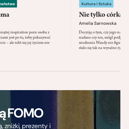
czeństwo
Kultura i Sztuka
 ma
Nie tylko córka
Amelia Sarnowska
niętej inspiration porn osoba z
Decyzję o tym, czy jego nazwis
ami jest po to, żeby pokazywać
nadane czy nie, mógł podjąć tylk
cie – ale nikt się jej życiem nie
urodzenia Wandy nie figuruje 
stało się tak na wyraźne życzen
ają FOMO
zniżki, prezenty i