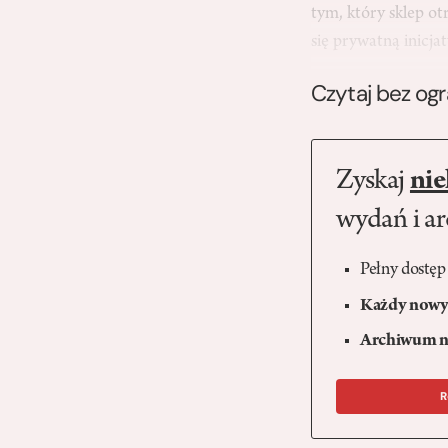
tym, który sklep ot
się prywatną inicja
Czytaj bez og
Zyskaj
nie
wydań i a
Pełny dostęp
Każdy nowy 
Archiwum n
R