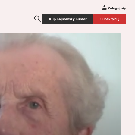
Zaloguj się
Kup najnowszy numer
Subskrybuj