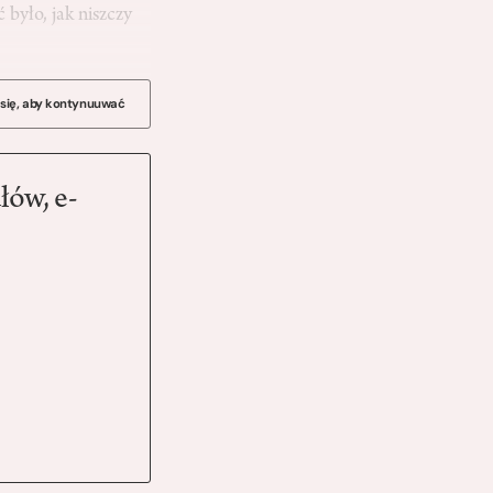
 było, jak niszczy
 się, aby kontynuuwać
łów, e-