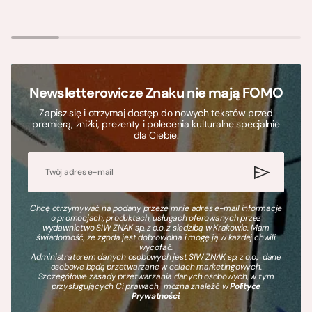
Newsletterowicze Znaku nie mają FOMO
Zapisz się i otrzymaj dostęp do nowych tekstów przed
premierą, zniżki, prezenty i polecenia kulturalne specjalnie
dla Ciebie.
Chcę otrzymywać na podany przeze mnie adres e-mail informacje
o promocjach, produktach, usługach oferowanych przez
wydawnictwo SIW ZNAK sp. z o.o. z siedzibą w Krakowie. Mam
świadomość, że zgoda jest dobrowolna i mogę ją w każdej chwili
wycofać.
Administratorem danych osobowych jest SIW ZNAK sp. z o.o., dane
osobowe będą przetwarzane w celach marketingowych.
Szczegółowe zasady przetwarzania danych osobowych, w tym
przysługujących Ci prawach, można znaleźć w
Polityce
Prywatności
.