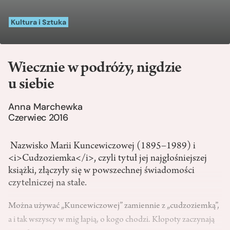
Kultura i Sztuka
Wiecznie w podróży, nigdzie
u siebie
Anna Marchewka
Czerwiec 2016
Nazwisko Marii Kuncewiczowej (1895–1989) i
<i>Cudzoziemka</i>, czyli tytuł jej najgłośniejszej
książki, złączyły się w powszechnej świadomości
czytelniczej na stałe.
Można używać „Kuncewiczowej” zamiennie z „cudzoziemką”,
a i tak wszyscy w mig łapią, o kogo chodzi. Kłopoty zaczynają