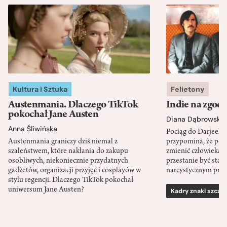
Kultura i Sztuka
Felietony
Austenmania. Dlaczego TikTok
Indie na zgod
pokochał Jane Austen
Diana Dąbrowska
Anna Śliwińska
Pociąg do Darjeeli
Austenmania graniczy dziś niemal z
przypomina, że po
szaleństwem, które nakłania do zakupu
zmienić człowieka d
osobliwych, niekoniecznie przydatnych
przestanie być sta
gadżetów, organizacji przyjęć i cosplayów w
narcystycznym pro
stylu regencji. Dlaczego TikTok pokochał
uniwersum Jane Austen?
Kadry znaki szcze