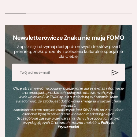
Newsletterowicze Znaku nie mają FOMO
Zapisz się i otrzymaj dostęp do nowych tekstów przed
premierą, zniżki, prezenty i polecenia kulturalne specjalnie
dla Ciebie.
Chcę otrzymywać na podany przeze mnie adres e-mail informacje
o promocjach, produktach, usługach oferowanych przez
wydawnictwo SIW ZNAK sp. z o.o. z siedzibą w Krakowie. Mam
świadomość, że zgoda jest dobrowolna i mogę ją w każdej chwili
wycofać.
Administratorem danych osobowych jest SIW ZNAK sp. z o.o., dane
osobowe będą przetwarzane w celach marketingowych.
Szczegółowe zasady przetwarzania danych osobowych, w tym
przysługujących Ci prawach, można znaleźć w
Polityce
Prywatności
.