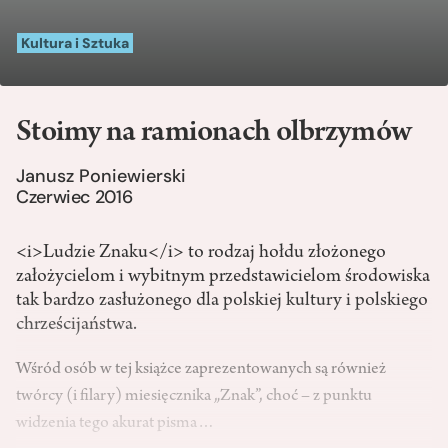
Kultura i Sztuka
Stoimy na ramionach olbrzymów
Janusz Poniewierski
Czerwiec 2016
<i>Ludzie Znaku</i> to rodzaj hołdu złożonego
założycielom i wybitnym przedstawicielom środowiska
tak bardzo zasłużonego dla polskiej kultury i polskiego
chrześcijaństwa.
Wśród osób w tej książce zaprezentowanych są również
twórcy (i filary) miesięcznika „Znak”, choć – z punktu
widzenia tego akurat pisma…