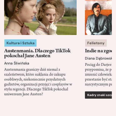
Kultura i Sztuka
Felietony
Austenmania. Dlaczego TikTok
Indie na zgod
pokochał Jane Austen
Diana Dąbrowska
Anna Śliwińska
Pociąg do Darjeeli
Austenmania graniczy dziś niemal z
przypomina, że po
szaleństwem, które nakłania do zakupu
zmienić człowieka d
osobliwych, niekoniecznie przydatnych
przestanie być sta
gadżetów, organizacji przyjęć i cosplayów w
narcystycznym pro
stylu regencji. Dlaczego TikTok pokochał
uniwersum Jane Austen?
Kadry znaki szcze