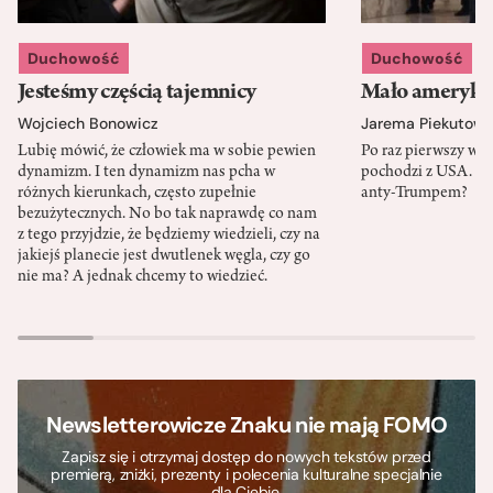
Duchowość
Duchowość
Jesteśmy częścią tajemnicy
Mało amerykań
Wojciech Bonowicz
Jarema Piekutows
Lubię mówić, że człowiek ma w sobie pewien
Po raz pierwszy w h
dynamizm. I ten dynamizm nas pcha w
pochodzi z USA. Cz
różnych kierunkach, często zupełnie
anty-Trumpem?
bezużytecznych. No bo tak naprawdę co nam
z tego przyjdzie, że będziemy wiedzieli, czy na
jakiejś planecie jest dwutlenek węgla, czy go
nie ma? A jednak chcemy to wiedzieć.
Newsletterowicze Znaku nie mają FOMO
Zapisz się i otrzymaj dostęp do nowych tekstów przed
premierą, zniżki, prezenty i polecenia kulturalne specjalnie
dla Ciebie.