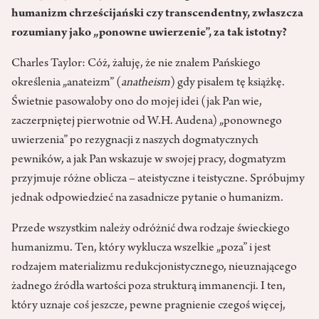
humanizm chrześcijański czy transcendentny, zwłaszcza
rozumiany jako „ponowne uwierzenie”, za tak istotny?
Charles Taylor: Cóż, żałuję, że nie znałem Pańskiego
określenia „anateizm” (
anatheism
) gdy pisałem tę książkę.
Świetnie pasowałoby ono do mojej idei (jak Pan wie,
zaczerpniętej pierwotnie od W.H. Audena) „ponownego
uwierzenia” po rezygnacji z naszych dogmatycznych
pewników, a jak Pan wskazuje w swojej pracy, dogmatyzm
przyjmuje różne oblicza – ateistyczne i teistyczne. Spróbujmy
jednak odpowiedzieć na zasadnicze pytanie o humanizm.
Przede wszystkim należy odróżnić dwa rodzaje świeckiego
humanizmu. Ten, który wyklucza wszelkie „poza” i jest
rodzajem materializmu redukcjonistycznego, nieuznającego
żadnego źródła wartości poza strukturą immanencji. I ten,
który uznaje coś jeszcze, pewne pragnienie czegoś więcej,