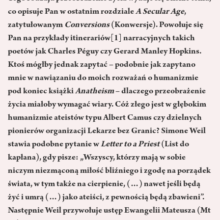
co opisuje Pan w ostatnim rozdziale
A Secular Age
,
zatytułowanym
Conversions
(Konwersje). Powołuje się
Pan na przykłady itinerariów
[1]
narracyjnych takich
poetów jak Charles Péguy czy Gerard Manley Hopkins.
Ktoś mógłby jednak zapytać – podobnie jak zapytano
mnie w nawiązaniu do moich rozważań o humanizmie
pod koniec książki
Anatheism
– dlaczego przeobrażenie
życia miałoby wymagać wiary. Cóż złego jest w głębokim
humanizmie ateistów typu Albert Camus czy dzielnych
pionierów organizacji Lekarze bez Granic? Simone Weil
stawia podobne pytanie w
Letter
to a Priest
(List do
kapłana), gdy pisze: „Wszyscy, którzy mają w sobie
niczym niezmąconą miłość bliźniego i zgodę na porządek
świata, w tym także na cierpienie, (…) nawet jeśli będą
żyć i umrą (…) jako ateiści, z pewnością będą zbawieni”.
Następnie Weil przywołuje ustęp Ewangelii Mateusza (Mt