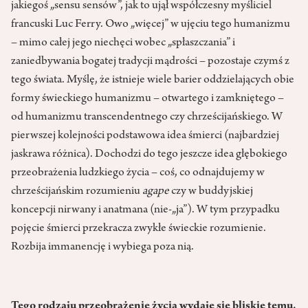
jakiegoś „sensu sensów”, jak to ujął współczesny myśliciel
francuski Luc Ferry. Owo „więcej” w ujęciu tego humanizmu
– mimo całej jego niechęci wobec „spłaszczania” i
zaniedbywania bogatej tradycji mądrości – pozostaje czymś z
tego świata. Myślę, że istnieje wiele barier oddzielających obie
formy świeckiego humanizmu – otwartego i zamkniętego –
od humanizmu transcendentnego czy chrześcijańskiego. W
pierwszej kolejności podstawowa idea śmierci (najbardziej
jaskrawa różnica). Dochodzi do tego jeszcze idea głębokiego
przeobrażenia ludzkiego życia – coś, co odnajdujemy w
chrześcijańskim rozumieniu
agape
czy w buddyjskiej
koncepcji nirwany i anatmana (nie-„ja”). W tym przypadku
pojęcie śmierci przekracza zwykłe świeckie rozumienie.
Rozbija immanencję i wybiega poza nią.
Tego rodzaju przeobrażenie życia wydaje się bliskie temu,