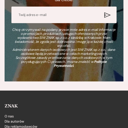
Chcę otrzymywać na podany przeze mnie adres e-mail informacje
o promocjach, produktach, usługach oferowanych przez
wydawnictwo SIW ZNAK sp. z o.o. z siedzibą w Krakowie. Mam
świadomość, że zgoda jest dobrowolna i mogę ją w każdej chwili
wycofać.
Administratorem danych osobowych jest SIW ZNAK sp. z o.o., dane
osobowe będą przetwarzane w celach marketingowych.
Szczegółowe zasady przetwarzania danych osobowych, w tym
przysługujących Ci prawach, można znaleźć w
Polityce
Prywatności
.
ZNAK
O nas
Dla autorów
Dla reklamodawców