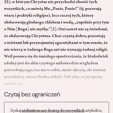
25), w którym Chrystus nie przychodzi zbawić tych
wszystkich, co mówią Mu „Panie, Panie!” (tj. pozorują
wiarę i praktyki religijne), lecz raczej tych, którzy
obdarowują głodnego chlebem i wodą, „zupełnie przy tym
o Nim [Bogu] nie myśląc”
[2]
. Oni nawet nie są świadomi,
że obdarowują Chrystusa. Choć czynią dobro, pozostają
a-teistami lub przynajmniej agnostykami w tym sensie, że
nie wierzą w żadnego Boga ani nie wyznają żadnej religii.
Weil posuwa się do śmiałego spostrzeżenia, że ktokolwiek
zdolny jest do aktu czystego miłosierdzia względem
potrzebującego, ten ma w sobie, może ukrytą, ale zawsze
prawdziwą, wiarę i boską miłość. Tak więc, w jej ujęciu,
ateista czy…
Czytaj bez ograniczeń
Zyskaj
nielimitowany dostęp do wszystkich
artykułów,