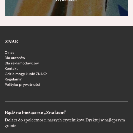
Prywatności
.
ZNAK
O nas
Dla autorów
Dla reklamodawców
Kontakt
Gdzie mogę kupić ZNAK?
Regulamin
Polityka prywatności
Bądź na bieżąco ze „Znakiem”
Dołącz do społeczności naszych czytelnikow. Dysktuj w najlepszym
gronie