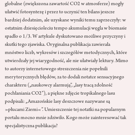
globalne (zwiększona zawartość CO2 w atmosferze) mogły
ułatwić fotosyntezę i przez to uczynić ten bilans jeszcze
bardziej dodatnim, ale uzyskane wyniki temu zaprzeczyły: w
ostatnim dziesięcioleciu tempo akumulacji węgla w biomasie
spadło o 1/3. W artykule dyskutowano możliwe przyczyny i
skutki tego zjawiska. Oryginalna publikacja zawierała
mnóstwo liczb, wykresów i szczegółów metodycznych, które
utwierdzały jej wiarygodność, ale nie ułatwiały lektury. Mimo
to autorzy internetowego streszczenia nie popełnili
merytorycznych błędów, za to dodali notatce sensacyjnego
charakteru („naukowcy alarmują”, „lasy tracą zdolność
pochłaniania CO2”), a piękne zdjęcie tropikalnego lasu
podpisali: „Amazońskie lasy deszczowe nazywane są
»płucami Ziemi«”. Umieszczenie tej notatki na popularnym
portalu mocno mnie zdziwiło. Kogo może zainteresować tak
specjalistyczna publikacja?