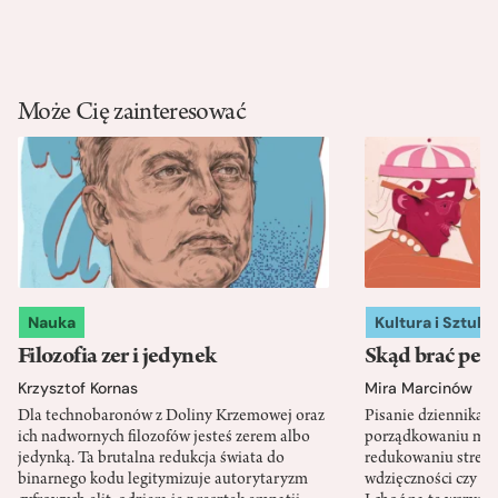
Może Cię zainteresować
Nauka
Kultura i Sztuka
Filozofia zer i jedynek
Skąd brać pewn
Krzysztof Kornas
Mira Marcinów
Dla technobaronów z Doliny Krzemowej oraz
Pisanie dziennika 
ich nadwornych filozofów jesteś zerem albo
porządkowaniu myś
jedynką. Ta brutalna redukcja świata do
redukowaniu stresu,
binarnego kodu legitymizuje autorytaryzm
wdzięczności czy st