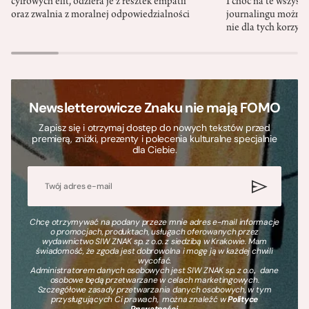
cyfrowych elit, odziera je z resztek empatii
I choć na te wszys
oraz zwalnia z moralnej odpowiedzialności
journalingu można 
nie dla tych korzyśc
Newsletterowicze Znaku nie mają FOMO
Zapisz się i otrzymaj dostęp do nowych tekstów przed
premierą, zniżki, prezenty i polecenia kulturalne specjalnie
dla Ciebie.
Chcę otrzymywać na podany przeze mnie adres e-mail informacje
o promocjach, produktach, usługach oferowanych przez
wydawnictwo SIW ZNAK sp. z o.o. z siedzibą w Krakowie. Mam
świadomość, że zgoda jest dobrowolna i mogę ją w każdej chwili
wycofać.
Administratorem danych osobowych jest SIW ZNAK sp. z o.o., dane
osobowe będą przetwarzane w celach marketingowych.
Szczegółowe zasady przetwarzania danych osobowych, w tym
przysługujących Ci prawach, można znaleźć w
Polityce