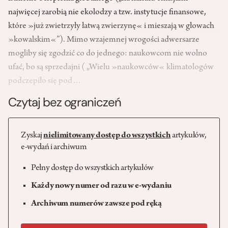
najwięcej zarobią nie ekolodzy a tzw. instytucje finansowe,
które »już zwietrzyły łatwą zwierzynę« i mieszają w głowach
»kowalskim«”). Mimo wzajemnej wrogości adwersarze
mogliby się zgodzić co do jednego: naukowcom nie wolno
ufać, bo są sprzedajni ( „Wielu »naukowców« klimatologów
podczepiło się pod…
Czytaj bez ograniczeń
Zyskaj
nielimitowany dostęp do wszystkich
artykułów,
e-wydań i archiwum
Pełny dostęp do wszystkich artykułów
Każdy nowy numer od razu w e-wydaniu
Archiwum numerów zawsze pod ręką