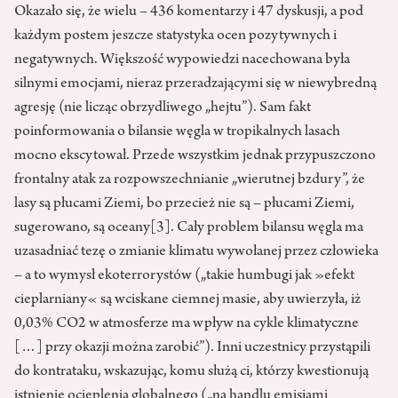
Okazało się, że wielu – 436 komentarzy i 47 dyskusji, a pod
każdym postem jeszcze statystyka ocen pozytywnych i
negatywnych. Większość wypowiedzi nacechowana była
silnymi emocjami, nieraz przeradzającymi się w niewybredną
agresję (nie licząc obrzydliwego „hejtu”). Sam fakt
poinformowania o bilansie węgla w tropikalnych lasach
mocno ekscytował. Przede wszystkim jednak przypuszczono
frontalny atak za rozpowszechnianie „wierutnej bzdury”, że
lasy są płucami Ziemi, bo przecież nie są – płucami Ziemi,
sugerowano, są oceany
[3]
. Cały problem bilansu węgla ma
uzasadniać tezę o zmianie klimatu wywołanej przez człowieka
– a to wymysł ekoterrorystów („takie humbugi jak »efekt
cieplarniany« są wciskane ciemnej masie, aby uwierzyła, iż
0,03% CO2 w atmosferze ma wpływ na cykle klimatyczne
[…] przy okazji można zarobić”). Inni uczestnicy przystąpili
do kontrataku, wskazując, komu służą ci, którzy kwestionują
istnienie ocieplenia globalnego („na handlu emisjami