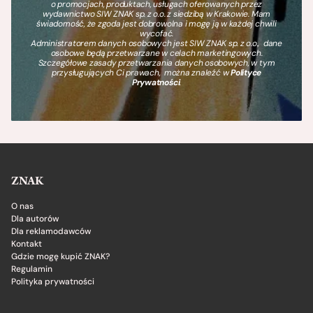
o promocjach, produktach, usługach oferowanych przez
wydawnictwo SIW ZNAK sp. z o.o. z siedzibą w Krakowie. Mam
świadomość, że zgoda jest dobrowolna i mogę ją w każdej chwili
wycofać.
Administratorem danych osobowych jest SIW ZNAK sp. z o.o., dane
osobowe będą przetwarzane w celach marketingowych.
Szczegółowe zasady przetwarzania danych osobowych, w tym
przysługujących Ci prawach, można znaleźć w
Polityce
Prywatności
.
ZNAK
O nas
Dla autorów
Dla reklamodawców
Kontakt
Gdzie mogę kupić ZNAK?
Regulamin
Polityka prywatności