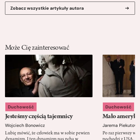
Zobacz wszystkie artykuły autora
Może Cię zainteresować
Duchowość
Duchowość
Jesteśmy częścią tajemnicy
Mało amerykań
Wojciech Bonowicz
Jarema Piekutows
Lubię mówić, że człowiek ma w sobie pewien
Po raz pierwszy w h
dynamizm. I ten dynamizm nas pcha w
pochodzi z USA. Cz