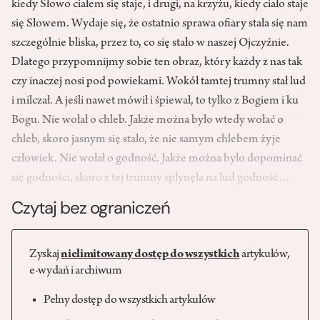
kiedy Słowo ciałem się staje, i drugi, na krzyżu, kiedy ciało staje
się Słowem. Wydaje się, że ostatnio sprawa ofiary stała się nam
szczególnie bliska, przez to, co się stało w naszej Ojczyźnie.
Dlatego przypomnijmy sobie ten obraz, który każdy z nas tak
czy inaczej nosi pod powiekami. Wokół tamtej trumny stał lud
i milczał. A jeśli nawet mówił i śpiewał, to tylko z Bogiem i ku
Bogu. Nie wołał o chleb. Jakże można było wtedy wołać o
chleb, skoro jasnym się stało, że nie samym chlebem żyje
człowiek. Nie wołał o godność. Jakże można było dopominać
się godności, skoro z tej trumny spłynęła na lud godność…
Czytaj bez ograniczeń
Zyskaj
nielimitowany dostęp do wszystkich
artykułów,
e-wydań i archiwum
Pełny dostęp do wszystkich artykułów