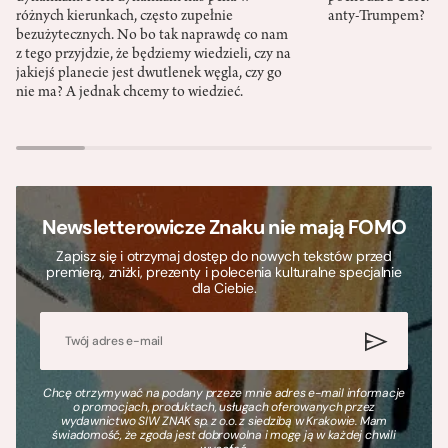
różnych kierunkach, często zupełnie
anty-Trumpem?
bezużytecznych. No bo tak naprawdę co nam
z tego przyjdzie, że będziemy wiedzieli, czy na
jakiejś planecie jest dwutlenek węgla, czy go
nie ma? A jednak chcemy to wiedzieć.
Newsletterowicze Znaku nie mają FOMO
Zapisz się i otrzymaj dostęp do nowych tekstów przed
premierą, zniżki, prezenty i polecenia kulturalne specjalnie
dla Ciebie.
Chcę otrzymywać na podany przeze mnie adres e-mail informacje
o promocjach, produktach, usługach oferowanych przez
wydawnictwo SIW ZNAK sp. z o.o. z siedzibą w Krakowie. Mam
świadomość, że zgoda jest dobrowolna i mogę ją w każdej chwili