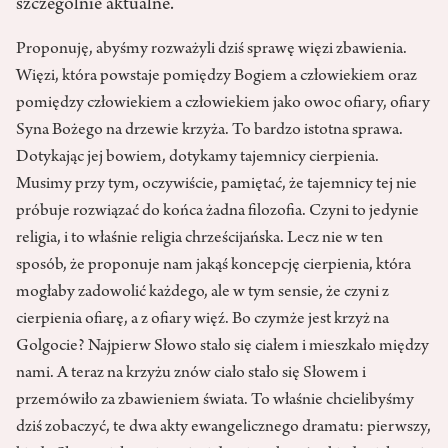
szczególnie aktualne.
Proponuję, abyśmy rozważyli dziś sprawę więzi zbawienia.
Więzi, która powstaje pomiędzy Bogiem a człowiekiem oraz
pomiędzy człowiekiem a człowiekiem jako owoc ofiary, ofiary
Syna Bożego na drzewie krzyża. To bardzo istotna sprawa.
Dotykając jej bowiem, dotykamy tajemnicy cierpienia.
Musimy przy tym, oczywiście, pamiętać, że tajemnicy tej nie
próbuje rozwiązać do końca żadna filozofia. Czyni to jedynie
religia, i to właśnie religia chrześcijańska. Lecz nie w ten
sposób, że proponuje nam jakąś koncepcję cierpienia, która
mogłaby zadowolić każdego, ale w tym sensie, że czyni z
cierpienia ofiarę, a z ofiary więź. Bo czymże jest krzyż na
Golgocie? Najpierw Słowo stało się ciałem i mieszkało między
nami. A teraz na krzyżu znów ciało stało się Słowem i
przemówiło za zbawieniem świata. To właśnie chcielibyśmy
dziś zobaczyć, te dwa akty ewangelicznego dramatu: pierwszy,