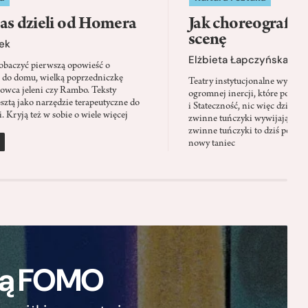
as dzieli od Homera
Jak choreografia
scenę
ek
Elżbieta Łapczyńska
baczyć pierwszą opowieść o
 do domu, wielką poprzedniczkę
Teatry instytucjonalne wyobra
Łowca jeleni czy Rambo. Teksty
ogromnej inercji, które ponad 
sztą jako narzędzie terapeutyczne do
i Stateczność, nic więc dziwne
. Kryją też w sobie o wiele więcej
zwinne tuńczyki wywijają zach
zwinne tuńczyki to dziś perfor
nowy taniec
ają FOMO