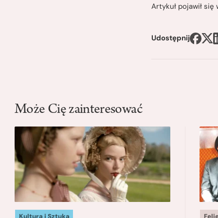
Artykuł pojawił si
Udostępnij
Może Cię zainteresować
Kultura i Sztuka
Feli