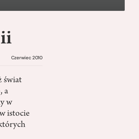
ii
Czerwiec 2010
ż świat
, a
my w
w istocie
 których