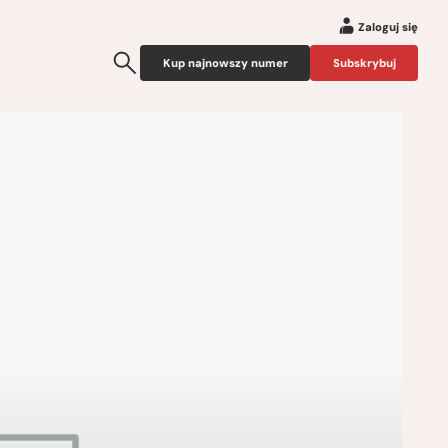
Zaloguj się
Kup najnowszy numer
Subskrybuj