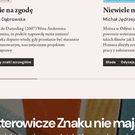
ie na zgodę
Niewiele n
a Dąbrowska
Michał Jędrzej
 do Darjeeling (2007) Wesa Andersona
Można w Odysei zo
mina, że podróż naprawdę może zmienić
powrocie weterana
eka dopiero wtedy, gdy przestanie być starannie
takich filmów jak 
serowanym, narcystycznym projektem
Homera służyły zre
aprawy
pracy z żołnierzami
y znaki szczególne
Illiada
Odyseja
terowicze Znaku nie m