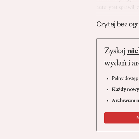
autorytet sprawił,
Czytaj bez og
Zyskaj
nie
wydań i a
Pełny dostęp
Każdy nowy 
Archiwum n
R