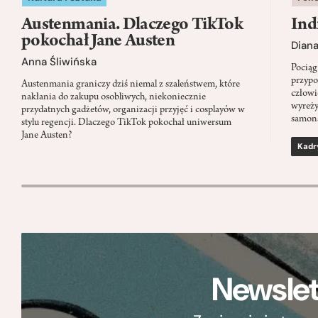
Austenmania. Dlaczego TikTok
Ind
pokochał Jane Austen
Dian
Anna Śliwińska
Pociąg
przypo
Austenmania graniczy dziś niemal z szaleństwem, które
człowi
nakłania do zakupu osobliwych, niekoniecznie
wyreży
przydatnych gadżetów, organizacji przyjęć i cosplayów w
samon
stylu regencji. Dlaczego TikTok pokochał uniwersum
Jane Austen?
Kadr
Newslet