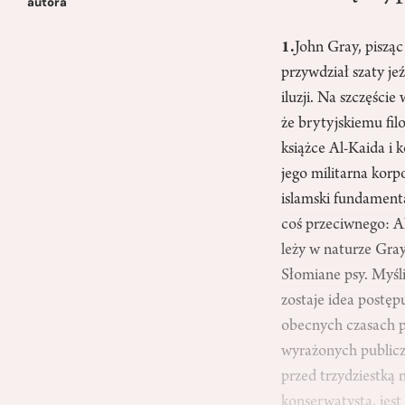
autora
1.
John Gray, pisząc
przywdział szaty je
iluzji. Na szczęści
że brytyjskiemu fil
książce Al-Kaida i 
jego militarna korp
islamski fundament
coś przeciwnego: A
leży w naturze Gray
Słomiane psy. Myśli
zostaje idea postę
obecnych czasach p
wyrażonych publiczn
przed trzydziestką n
konserwatystą, jest