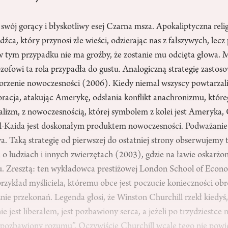
 swój gorący i błyskotliwy esej Czarna msza. Apokaliptyczna religi
źdźca, który przynosi złe wieści, odzierając nas z fałszywych, le
e w tym przypadku nie ma groźby, że zostanie mu odcięta głowa.
ozofowi ta rola przypadła do gustu. Analogiczną strategię zasto
korzenie nowoczesności (2006). Kiedy niemal wszyscy powtarzali
oracja, atakując Amerykę, odsłania konflikt anachronizmu, któr
alizm, z nowoczesnością, której symbolem z kolei jest Ameryka
l-Kaida jest doskonałym produktem nowoczesności. Podważanie 
a. Taką strategię od pierwszej do ostatniej strony obserwujemy 
 o ludziach i innych zwierzętach (2003), gdzie na ławie oskarż
pu. Zresztą: ten wykładowca prestiżowej London School of Econo
rzykład myśliciela, któremu obce jest poczucie konieczności obr
ie przekonań. Legenda głosi, że Winston Churchill rzekł kiedyś, 
ie jest liberałem, jest pozbawiony serca, a jeżeli po trzydziestce n
 pozbawiony rozumu”. Oczywiście Churchill wcale tego nie powied