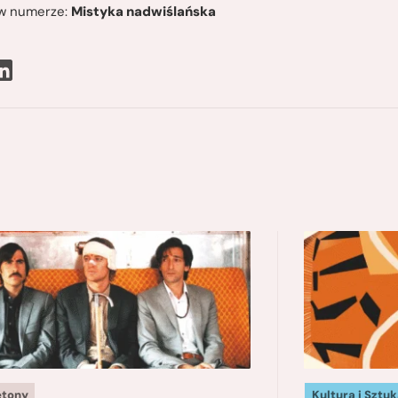
ę w numerze:
Mistyka nadwiślańska
etony
Kultura i Sztuk