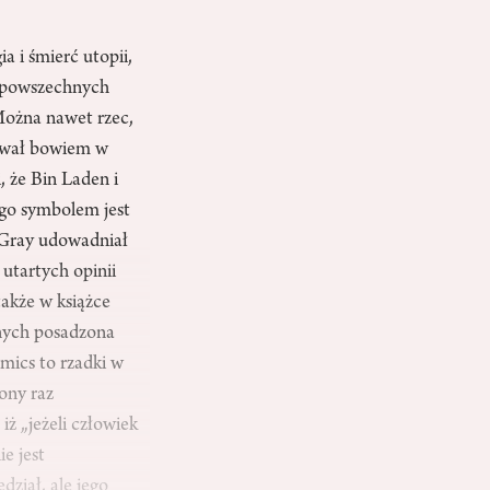
a i śmierć utopii,
cz powszechnych
 Można nawet rzec,
sował bowiem w
, że Bin Laden i
ego symbolem jest
, Gray udowadniał
utartych opinii
także w książce
onych posadzona
mics to rzadki w
ony raz
iż „jeżeli człowiek
ie jest
ział, ale jego