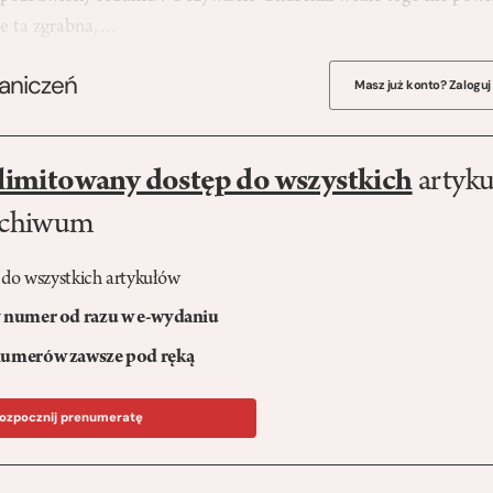
 że ta zgrabna,…
raniczeń
Masz już konto? Zaloguj
limitowany dostęp do wszystkich
artyku
rchiwum
 do wszystkich artykułów
numer od razu w e-wydaniu
umerów zawsze pod ręką
ozpocznij prenumeratę