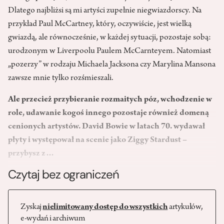
Dlatego najbliżsi są mi artyści zupełnie niegwiazdorscy. Na
przykład Paul McCartney, który, oczywiście, jest wielką
gwiazdą, ale równocześnie, w każdej sytuacji, pozostaje sobą:
urodzonym w Liverpoolu Paulem McCarnteyem. Natomiast
„pozerzy” w rodzaju Michaela Jacksona czy Marylina Mansona
zawsze mnie tylko rozśmieszali.
Ale przecież przybieranie rozmaitych póz, wchodzenie w
role, udawanie kogoś innego pozostaje również domeną
cenionych artystów. David Bowie w latach 70. wydawał
płyty i występował na scenie jako Ziggy Stardust –
przybysz z…
Czytaj bez ograniczeń
Zyskaj
nielimitowany dostęp do wszystkich
artykułów,
e-wydań i archiwum