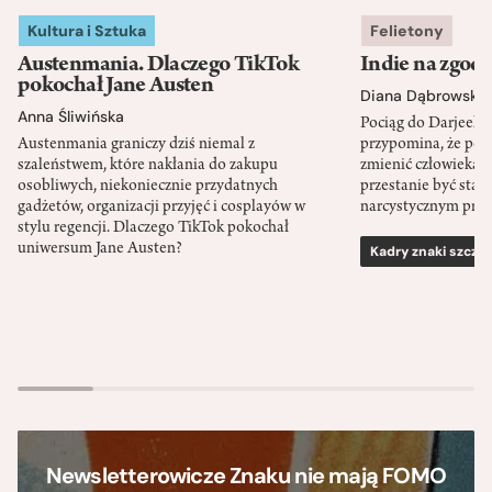
Kultura i Sztuka
Felietony
Austenmania. Dlaczego TikTok
Indie na zgod
pokochał Jane Austen
Diana Dąbrowska
Anna Śliwińska
Pociąg do Darjeeli
Austenmania graniczy dziś niemal z
przypomina, że po
szaleństwem, które nakłania do zakupu
zmienić człowieka d
osobliwych, niekoniecznie przydatnych
przestanie być sta
gadżetów, organizacji przyjęć i cosplayów w
narcystycznym pro
stylu regencji. Dlaczego TikTok pokochał
uniwersum Jane Austen?
Kadry znaki szcze
Newsletterowicze Znaku nie mają FOMO