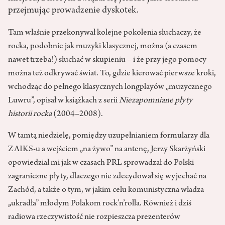
przejmując prowadzenie dyskotek.
Tam właśnie przekonywał kolejne pokolenia słuchaczy, że
rocka, podobnie jak muzyki klasycznej, można (a czasem
nawet trzeba!) słuchać w skupieniu – i że przy jego pomocy
można też odkrywać świat. To, gdzie kierować pierwsze kroki,
wchodząc do pełnego klasycznych longplayów „muzycznego
Luwru”, opisał w książkach z serii
Niezapomniane płyty
historii rocka
(2004–2008).
W tamtą niedzielę, pomiędzy uzupełnianiem formularzy dla
ZAIKS-u a wejściem „na żywo” na antenę, Jerzy Skarżyński
opowiedział mi jak w czasach PRL sprowadzał do Polski
zagraniczne płyty, dlaczego nie zdecydował się wyjechać na
Zachód, a także o tym, w jakim celu komunistyczna władza
„ukradła” młodym Polakom rock’n’rolla. Również i dziś
radiowa rzeczywistość nie rozpieszcza prezenterów