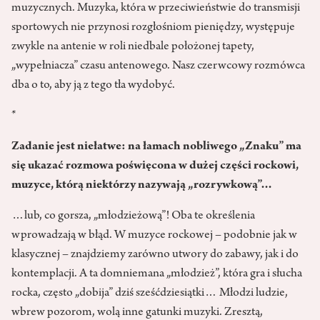
muzycznych. Muzyka, która w przeciwieństwie do transmisji
sportowych nie przynosi rozgłośniom pieniędzy, występuje
zwykle na antenie w roli niedbale położonej tapety,
„wypełniacza” czasu antenowego. Nasz czerwcowy rozmówca
dba o to, aby ją z tego tła wydobyć.
*
Zadanie jest niełatwe: na łamach nobliwego „Znaku” ma
się ukazać rozmowa poświęcona w dużej części rockowi,
muzyce, którą niektórzy nazywają „rozrywkową”…
…lub, co gorsza, „młodzieżową”! Oba te określenia
wprowadzają w błąd. W muzyce rockowej – podobnie jak w
klasycznej – znajdziemy zarówno utwory do zabawy, jak i do
kontemplacji. A ta domniemana „młodzież”, która gra i słucha
rocka, często „dobija” dziś sześćdziesiątki… Młodzi ludzie,
wbrew pozorom, wolą inne gatunki muzyki. Zresztą,