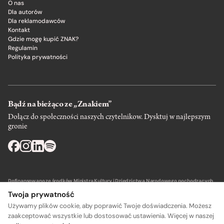
O nas
Dla autorów
Dla reklamodawców
Kontakt
Gdzie mogę kupić ZNAK?
Regulamin
Polityka prywatności
Bądź na bieżąco ze „Znakiem”
Dołącz do społeczności naszych czytelnikow. Dysktuj w najlepszym
gronie
Dofinansowano ze środków Ministra Kultury i Dziedzictwa Narodowego pochodzących
z Funduszu Promocji Kultury – państwowego funduszu celowego.
Twoja prywatność
Używamy plików cookie, aby poprawić Twoje doświadczenia. Możesz
zaakceptować wszystkie lub dostosować ustawienia. Więcej w naszej