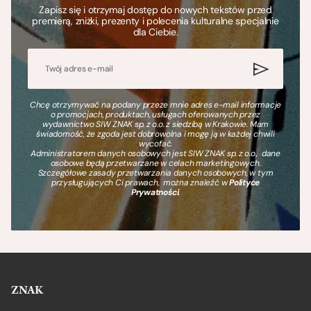
Zapisz się i otrzymaj dostęp do nowych tekstów przed
premierą, zniżki, prezenty i polecenia kulturalne specjalnie
dla Ciebie.
Chcę otrzymywać na podany przeze mnie adres e-mail informacje
o promocjach, produktach, usługach oferowanych przez
wydawnictwo SIW ZNAK sp. z o.o. z siedzibą w Krakowie. Mam
świadomość, że zgoda jest dobrowolna i mogę ją w każdej chwili
wycofać.
Administratorem danych osobowych jest SIW ZNAK sp. z o.o., dane
osobowe będą przetwarzane w celach marketingowych.
Szczegółowe zasady przetwarzania danych osobowych, w tym
przysługujących Ci prawach, można znaleźć w
Polityce
Prywatności
.
ZNAK