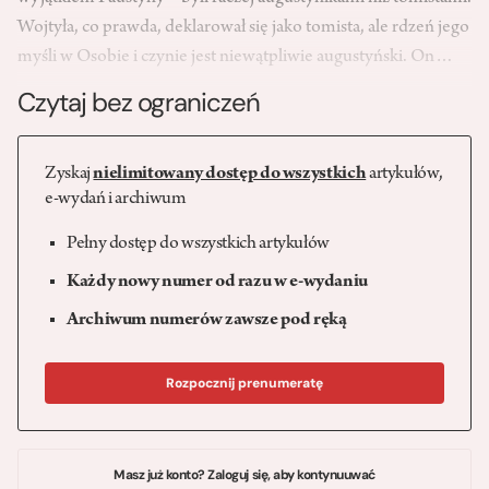
Wojtyła, co prawda, deklarował się jako tomista, ale rdzeń jego
myśli w Osobie i czynie jest niewątpliwie augustyński. On…
Czytaj bez ograniczeń
Zyskaj
nielimitowany dostęp do wszystkich
artykułów,
e-wydań i archiwum
Pełny dostęp do wszystkich artykułów
Każdy nowy numer od razu w e-wydaniu
Archiwum numerów zawsze pod ręką
Rozpocznij prenumeratę
Masz już konto? Zaloguj się, aby kontynuuwać