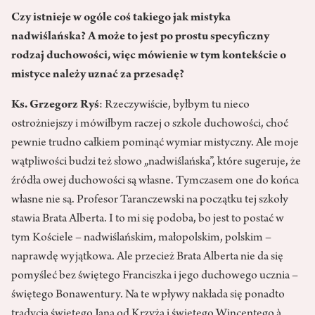
Czy istnieje w ogóle coś takiego jak mistyka
nadwiślańska? A może to jest po prostu specyficzny
rodzaj duchowości, więc mówienie w tym kontekście o
mistyce należy uznać za przesadę?
Ks. Grzegorz Ryś
: Rzeczywiście, byłbym tu nieco
ostrożniejszy i mówiłbym raczej o szkole duchowości, choć
pewnie trudno całkiem pominąć wymiar mistyczny. Ale moje
wątpliwości budzi też słowo „nadwiślańska”, które sugeruje, że
źródła owej duchowości są własne. Tymczasem one do końca
własne nie są. Profesor Taranczewski na początku tej szkoły
stawia Brata Alberta. I to mi się podoba, bo jest to postać w
tym Kościele – nadwiślańskim, małopolskim, polskim –
naprawdę wyjątkowa. Ale przecież Brata Alberta nie da się
pomyśleć bez świętego Franciszka i jego duchowego ucznia –
świętego Bonawentury. Na te wpływy nakłada się ponadto
tradycja świętego Jana od Krzyża i świętego Wincentego à