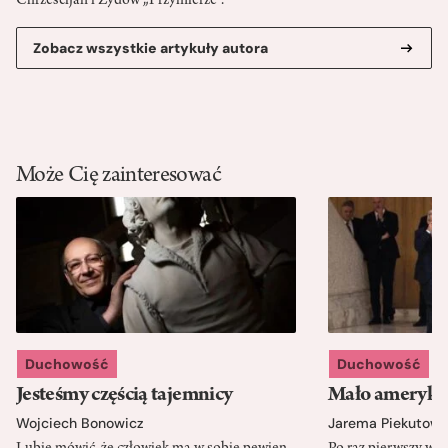
Chrześcijan i Żydów „Przymierze”.
Zobacz wszystkie artykuły autora
Może Cię zainteresować
Duchowość
Duchowość
Jesteśmy częścią tajemnicy
Mało amerykań
Wojciech Bonowicz
Jarema Piekutows