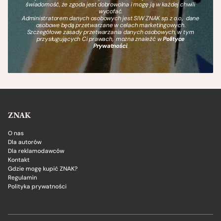
świadomość, że zgoda jest dobrowolna i mogę ją w każdej chwili
wycofać.
Administratorem danych osobowych jest SIW ZNAK sp. z o.o., dane
osobowe będą przetwarzane w celach marketingowych.
Szczegółowe zasady przetwarzania danych osobowych, w tym
przysługujących Ci prawach, można znaleźć w
Polityce
Prywatności
.
ZNAK
O nas
Dla autorów
Dla reklamodawców
Kontakt
Gdzie mogę kupić ZNAK?
Regulamin
Polityka prywatności