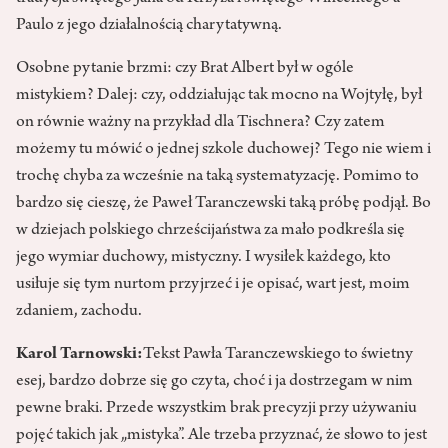
Paulo z jego działalnością charytatywną.
Osobne pytanie brzmi: czy Brat Albert był w ogóle
mistykiem? Dalej: czy, oddziałując tak mocno na Wojtyłę, był
on równie ważny na przykład dla Tischnera? Czy zatem
możemy tu mówić o jednej szkole duchowej? Tego nie wiem i
trochę chyba za wcześnie na taką systematyzację. Pomimo to
bardzo się cieszę, że Paweł Taranczewski taką próbę podjął. Bo
w dziejach polskiego chrześcijaństwa za mało podkreśla się
jego wymiar duchowy, mistyczny. I wysiłek każdego, kto
usiłuje się tym nurtom przyjrzeć i je opisać, wart jest, moim
zdaniem, zachodu.
Karol Tarnowski:
Tekst Pawła Taranczewskiego to świetny
esej, bardzo dobrze się go czyta, choć i ja dostrzegam w nim
pewne braki. Przede wszystkim brak precyzji przy używaniu
pojęć takich jak „mistyka”. Ale trzeba przyznać, że słowo to jest