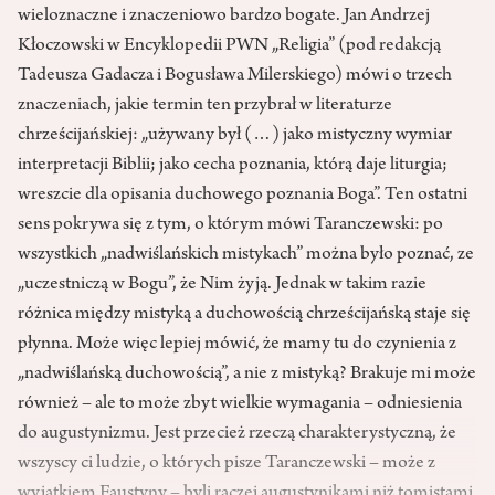
wieloznaczne i znaczeniowo bardzo bogate. Jan Andrzej
Kłoczowski w Encyklopedii PWN „Religia” (pod redakcją
Tadeusza Gadacza i Bogusława Milerskiego) mówi o trzech
znaczeniach, jakie termin ten przybrał w literaturze
chrześcijańskiej: „używany był (…) jako mistyczny wymiar
interpretacji Biblii; jako cecha poznania, którą daje liturgia;
wreszcie dla opisania duchowego poznania Boga”. Ten ostatni
sens pokrywa się z tym, o którym mówi Taranczewski: po
wszystkich „nadwiślańskich mistykach” można było poznać, ze
„uczestniczą w Bogu”, że Nim żyją. Jednak w takim razie
różnica między mistyką a duchowością chrześcijańską staje się
płynna. Może więc lepiej mówić, że mamy tu do czynienia z
„nadwiślańską duchowością”, a nie z mistyką? Brakuje mi może
również – ale to może zbyt wielkie wymagania – odniesienia
do augustynizmu. Jest przecież rzeczą charakterystyczną, że
wszyscy ci ludzie, o których pisze Taranczewski – może z
wyjątkiem Faustyny – byli raczej augustynikami niż tomistami.