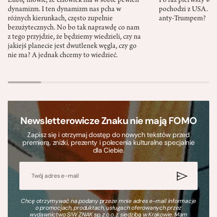
Lubię mówić, że człowiek ma w sobie pewien
Po raz pierwszy w h
dynamizm. I ten dynamizm nas pcha w
pochodzi z USA. Cz
różnych kierunkach, często zupełnie
anty-Trumpem?
bezużytecznych. No bo tak naprawdę co nam
z tego przyjdzie, że będziemy wiedzieli, czy na
jakiejś planecie jest dwutlenek węgla, czy go
nie ma? A jednak chcemy to wiedzieć.
Newsletterowicze Znaku nie mają FOMO
Zapisz się i otrzymaj dostęp do nowych tekstów przed
premierą, zniżki, prezenty i polecenia kulturalne specjalnie
dla Ciebie.
Chcę otrzymywać na podany przeze mnie adres e-mail informacje
o promocjach, produktach, usługach oferowanych przez
wydawnictwo SIW ZNAK sp. z o.o. z siedzibą w Krakowie. Mam