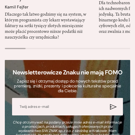
Dla technobaronów
Kamil Fejfer
ich nadwornych filo
Dlaczego tak łatwo godzimy się na system, w
jedynką. Ta brutaln
którym programista czy lekarz wystawiający
binarnego kodu leg
faktury na setki tysięcy złotych miesięcznie
cyfrowych elit, odzi
może płacić procentowo niższe podatki niż
oraz zwalnia z mor
nauczycielka czy urzędniczka?
Newsletterowicze Znaku nie mają FOMO
Zapisz się i otrzymaj dostęp do nowych tekstów przed
premierą, zniżki, prezenty i polecenia kulturalne specjalnie
dla Ciebie.
Chcę otrzymywać na podany przeze mnie adres e-mail informacje
o promocjach, produktach, usługach oferowanych przez
wydawnictwo SIW ZNAK sp. z o.o. z siedzibą w Krakowie. Mam
świadomość, że zgoda jest dobrowolna i mogę ją w każdej chwili