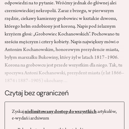
odpowiedzi na to pytanie. Wróćmy jednak do głównej alei
czerniowieckiej nekropolii. Zaraz z brzegu, w pierwszym
rzędzie, ciekawy kamienny grobowiec w kształcie dzwonu,
którego hełm ozdobiony jest koroną. Napis pod żelaznym
krzyżem głosi: „Grobowiec Kochanowskich”. Pochowano tu
sześciu mężczyzn i cztery kobiety. Napis największy mówi o
Antonim Kochanowskim, honorowym prezydencie miasta,
byłym marszałku Bukowiny, który żył w latach 1817–1906.
Korona na grobowcu jest przede wszystkim dla niego. Tak, tu
spoczywa Antoni Kochanowski, prezydent miasta (z lat 1866–
1874 i 1887–1905) ukochany…
Czytaj bez ograniczeń
Zyskaj
nielimitowany dostęp do wszystkich
artykułów,
e-wydań i archiwum