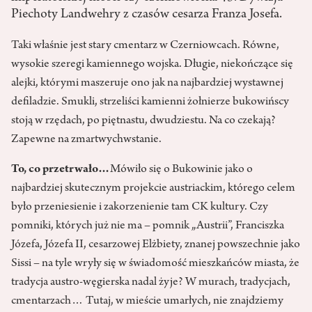
Piechoty Landwehry z czasów cesarza Franza Josefa.
Taki właśnie jest stary cmentarz w Czerniowcach. Równe,
wysokie szeregi kamiennego wojska. Długie, niekończące się
alejki, którymi maszeruje ono jak na najbardziej wystawnej
defiladzie. Smukli, strzeliści kamienni żołnierze bukowińscy
stoją w rzędach, po piętnastu, dwudziestu. Na co czekają?
Zapewne na zmartwychwstanie.
To, co przetrwało…
Mówiło się o Bukowinie jako o
najbardziej skutecznym projekcie austriackim, którego celem
było przeniesienie i zakorzenienie tam CK kultury. Czy
pomniki, których już nie ma – pomnik „Austrii”, Franciszka
Józefa, Józefa II, cesarzowej Elżbiety, znanej powszechnie jako
Sissi – na tyle wryły się w świadomość mieszkańców miasta, że
tradycja austro-węgierska nadal żyje? W murach, tradycjach,
cmentarzach… Tutaj, w mieście umarłych, nie znajdziemy