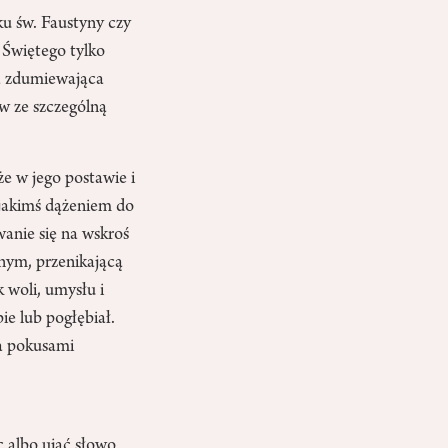
ku św. Faustyny czy
 Świętego tylko
ta zdumiewająca
w ze szczególną
e w jego postawie i
 jakimś dążeniem do
anie się na wskroś
cnym, przenikającą
k woli, umysłu i
ie lub pogłębiał.
na pokusami
 albo ująć słowo