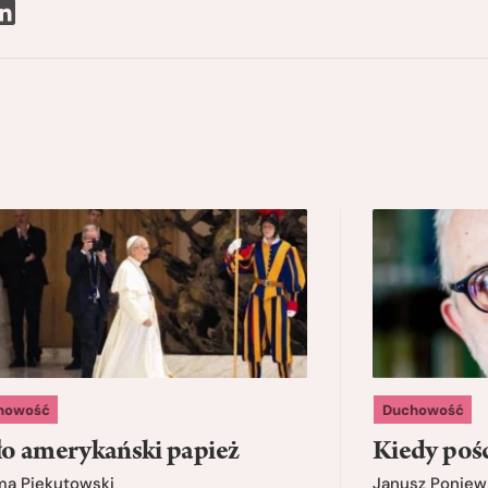
howość
Duchowość
o amerykański papież
Kiedy pośc
ma Piekutowski
Janusz Poniew