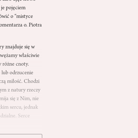
 je pojęciem
mówić o “mistyce
komentarza o. Piotra
ry znajduje się w
awężamy właściwie
y różne cnoty.
e lub odrzucenie
czą miłość. Chodzi
 tym z natury rzeczy
mija się z Nim, nie
kim sercu, jednak
dzialne. Serce