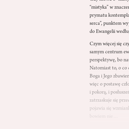
“mistyka” w znaczen
prymatu kontemplacj
serca”, punktem wyj
do Ewangelii według
Czym więcej się czy
samym centrum ewan
perspektywę, bo nau
Natomiast to, o co 
Boga i Jego zbawien
więc o postawę czło
i pokorą, i posłusz
zatrzaskuje się prz
pojawia się wzmiank
bowiem nie…