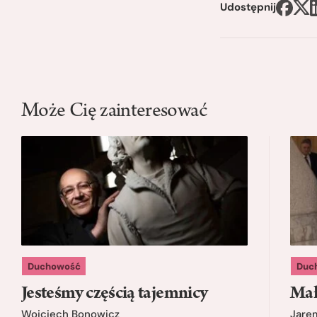
Udostępnij
Może Cię zainteresować
Duchowość
Duc
Jesteśmy częścią tajemnicy
Mał
Wojciech Bonowicz
Jare