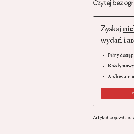
Czytaj bez og
Zyskaj
nie
wydań i a
Pełny dostęp
Każdy nowy 
Archiwum n
R
Artykuł pojawił si