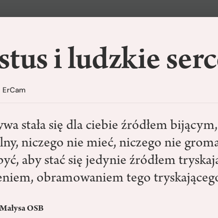
tus i ludzkie ser
i ErCam
wa stała się dla ciebie źródłem bijącym
lny, niczego nie mieć, niczego nie groma
yć, aby stać się jedynie źródłem tryskaj
niem, obramowaniem tego tryskającego
 Małysa OSB