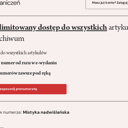
raniczeń
Masz już konto? Zaloguj
limitowany dostęp do wszystkich
artyku
rchiwum
 do wszystkich artykułów
numer od razu w e-wydaniu
umerów zawsze pod ręką
ozpocznij prenumeratę
ę w numerze:
Mistyka nadwiślańska