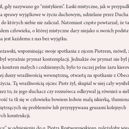
bił, gdy nazywano go “mistykiem”. Łaski mistyczne, jak w przypad
 za sprawy wyjątkowe w życiu duchowym, udzielane przez Ducha
o których siebie nie zaliczał. Natomiast często powtarzał, że 
ędem człowieka, o której mistyczne dary niejako u swoich podsta
a jest każdemu z nas bez wyjątku.
eżawski, wspominając swoje spotkania z ojcem Piotrem, mówił, ż
 był wyraźnie prymat kontemplacji. Jednakże ów prymat nie był
 kosztem małych i codziennych; było to raczej pełne żaru kierow
kiej duszy wrażliwością wewnętrzną, otwartą na spotkanie z Obe
życia. Tą wrażliwością ojciec Piotr żył, skupiał w niej cały wysiłe
rzez to, że jego słuchacz czy rozmówca odkrywał ją również u sieb
wość ta tli się w człowieku bowiem ledwie małą iskierką, tłumio
iętrzących się problemów lub przysypywana gruzami kolejnych
ch konstrukcji.
e” w odniesieniu do o. Piotra Rostworowskiego, należałoby więc