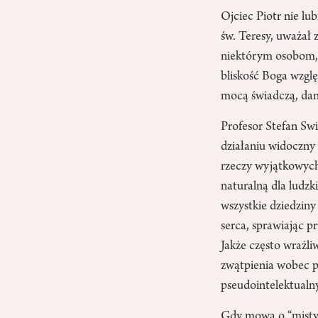
Ojciec Piotr nie lu
św. Teresy, uważał
niektórym osobom, d
bliskość Boga wzgl
mocą świadczą, dan
Profesor Stefan Swi
działaniu widoczny
rzeczy wyjątkowych
naturalną dla ludz
wszystkie dziedziny 
serca, sprawiając p
Jakże często wrażli
zwątpienia wobec p
pseudointelektualny
Gdy mowa o “mistyc