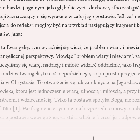
iu bardziej ogólnym, jako głębokie życie duchowe, albo zastąpić
i zaznaczającym się wyraźnie w całej jego postawie. Jeśli zaś 
ścia do refleksji mógłby być na przykład następujący fragment 
 św. Jana:
ta Ewangelię, tym wyraźniej się widzi, że problem wiary i niewia
gelicznej perspektywy. Mówiąc “problem wiary i niewiary”, z
czyliśmy się wiarę, nadzieję i miłość widzieć oddzielnie, jako trz
chodzi w Ewangelii, to coś niepodzielnego, to po prostu przyjęci
ia w Chrystusie. To otworzenie się lub zamknięcie na Jego zbaw
wieka, która jest jednocześnie wiarą, ufnością i miłością, a przy
eństwem, i wdzięcznością. Tylko ta postawa spotyka Boga, nie roz
ed Nim
[1]
. We fragmencie tym nie ma bezpośrednio mowy o ludz
a o postawie wewnętrznej, za którą właśnie “serce” jest odpowie