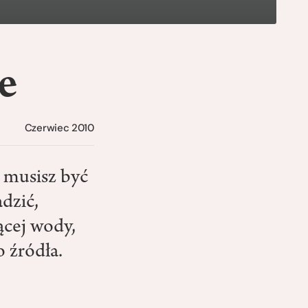
ce
Czerwiec 2010
, musisz być
dzić,
ącej wody,
 źródła.