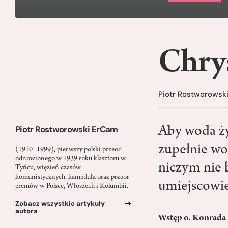
Chrys
Piotr Rostworowsk
Piotr Rostworowski ErCam
Aby woda ży
zupełnie wo
(1910–1999), pierwszy polski przeor
odnowionego w 1939 roku klasztoru w
niczym nie b
Tyńcu, więzień czasów
komunistycznych, kameduła oraz przeor
umiejscowie
eremów w Polsce, Włoszech i Kolumbii.
Zobacz wszystkie artykuły
autora
Wstęp o. Konrada