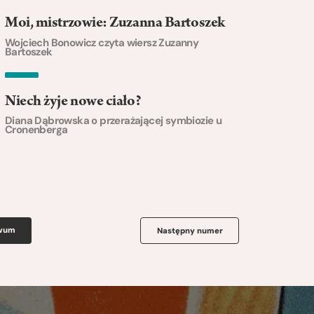
Moi, mistrzowie: Zuzanna Bartoszek
Wojciech Bonowicz czyta wiersz Zuzanny
Bartoszek
Niech żyje nowe ciało?
Diana Dąbrowska o przerażającej symbiozie u
Cronenberga
iwum
Następny numer