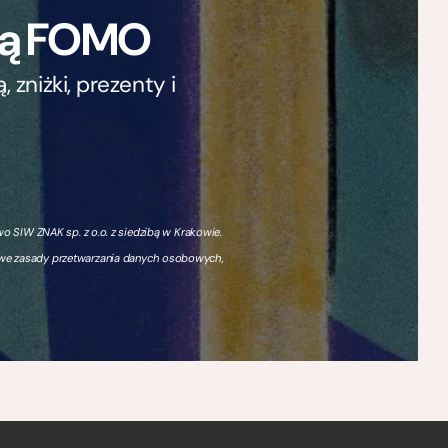
ają FOMO
zniżki, prezenty i
 SIW ZNAK sp. z o.o. z siedzibą w Krakowie.
owe zasady przetwarzania danych osobowych,