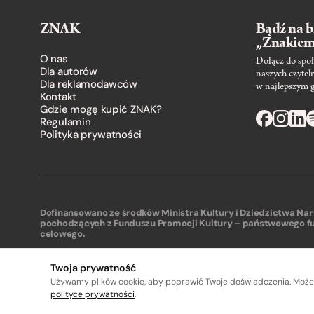
ZNAK
Bądź na b
„Znakie
O nas
Dołącz do społ
Dla autorów
naszych czytel
Dla reklamodawców
w najlepszym 
Kontakt
Gdzie mogę kupić ZNAK?
Regulamin
Polityka prywatności
Dofinansowano ze środków Ministra Kultury i Dziedzictwa N
pochodzących z Funduszu Promocji Kultury – państwowego f
celowego.
Twoja prywatność
Używamy plików cookie, aby poprawić Twoje doświadczenia. Może
polityce prywatności
.