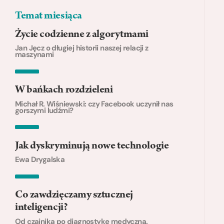
Temat miesiąca
Życie codzienne z algorytmami
Jan Jęcz o długiej historii naszej relacji z
maszynami
W bańkach rozdzieleni
Michał R. Wiśniewski: czy Facebook uczynił nas
gorszymi ludźmi?
Jak dyskryminują nowe technologie
Ewa Drygalska
Co zawdzięczamy sztucznej
inteligencji?
Od czajnika po diagnostykę medyczną.