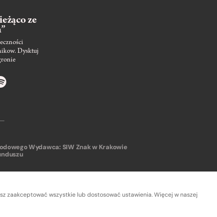
ieżąco ze
m”
eczności
nikow. Dysktuj
gronie
arodowego
Wydawca: SIW Znak w Krakowie
unduszu
sz zaakceptować wszystkie lub dostosować ustawienia. Więcej w naszej