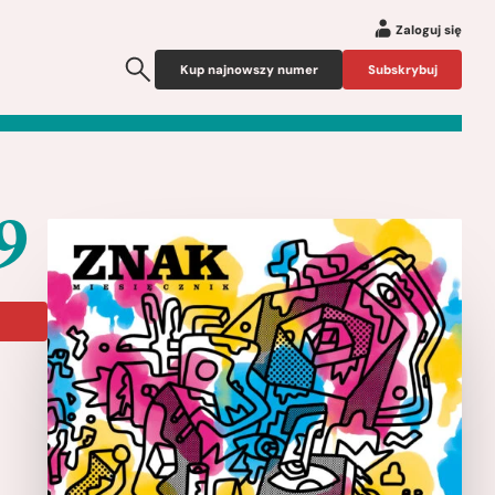
Zaloguj się
Kup najnowszy numer
Subskrybuj
9