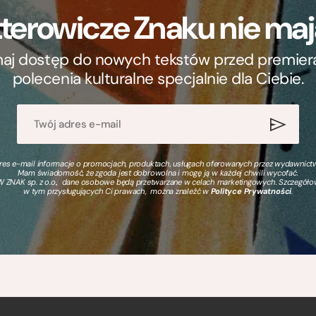
terowicze Znaku nie m
ymaj dostęp do nowych tekstów przed premierą, 
polecenia kulturalne specjalnie dla Ciebie.
s e-mail informacje o promocjach, produktach, usługach oferowanych przez wydawnictwo
Mam świadomość, że zgoda jest dobrowolna i mogę ją w każdej chwili wycofać.
 ZNAK sp. z o.o., dane osobowe będą przetwarzane w celach marketingowych. Szczegół
w tym przysługujących Ci prawach, można znaleźć w
Polityce Prywatności
.