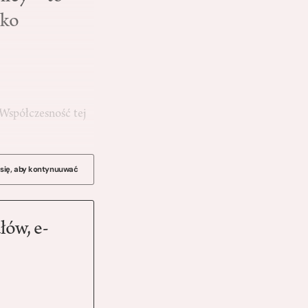
tko
 Współczesność tej
 się, aby kontynuuwać
łów, e-