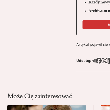
Każdy nowy 
Archiwum n
R
Artykuł pojawił si
Udostępnij
Może Cię zainteresować