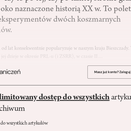
boko naznaczone historią XX w. To pole
 eksperymentów dwóch koszmarnych
mów.
a od lat konsekwentnie popularyzuje w naszym kraju Bieszczady.
 jej dzieje w okresie PRL-u (i ZSRR), w czasie II…
raniczeń
Masz już konto? Zaloguj
limitowany dostęp do wszystkich
artyku
rchiwum
 do wszystkich artykułów