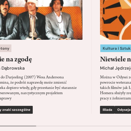
etony
Kultura i Sztuk
ie na zgodę
Niewiele n
a Dąbrowska
Michał Jędrzej
 do Darjeeling (2007) Wesa Andersona
Można w Odysei zo
mina, że podróż naprawdę może zmienić
powrocie weterana
eka dopiero wtedy, gdy przestanie być starannie
takich filmów jak 
serowanym, narcystycznym projektem
Homera służyły zre
aprawy
pracy z żołnierzami
y znaki szczególne
Illiada
Odyseja