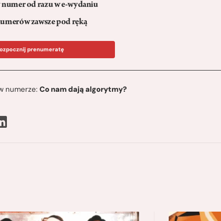
numer od razu w e-wydaniu
umerów zawsze pod ręką
ozpocznij prenumeratę
ę w numerze:
Co nam dają algorytmy?