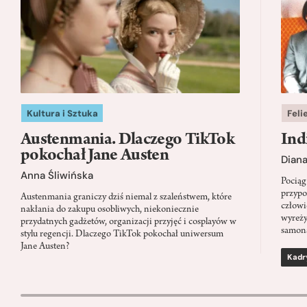
Kultura i Sztuka
Feli
Austenmania. Dlaczego TikTok
Ind
pokochał Jane Austen
Dian
Anna Śliwińska
Pociąg
przypo
Austenmania graniczy dziś niemal z szaleństwem, które
człowi
nakłania do zakupu osobliwych, niekoniecznie
wyreży
przydatnych gadżetów, organizacji przyjęć i cosplayów w
samon
stylu regencji. Dlaczego TikTok pokochał uniwersum
Jane Austen?
Kadr