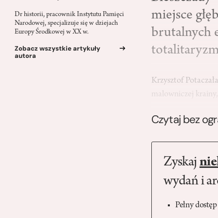
miejsce głę
Dr historii, pracownik Instytutu Pamięci
Narodowej, specjalizuje się w dziejach
brutalnych
Europy Środkowej w XX w.
totalitaryz
Zobacz wszystkie artykuły
autora
Krzysztof Potaczał
malowniczej krainy,
Czytaj bez og
Zyskaj
nie
wydań i a
Pełny dostęp