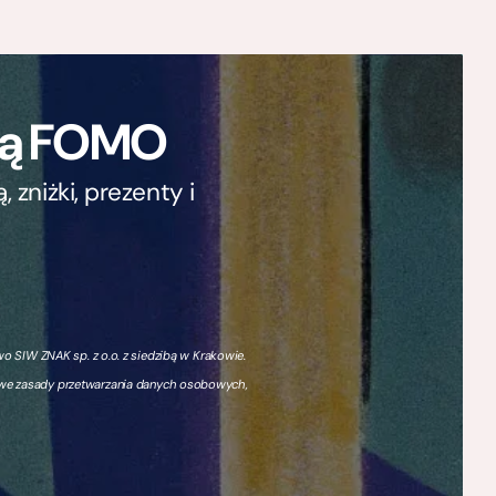
ają FOMO
zniżki, prezenty i
 SIW ZNAK sp. z o.o. z siedzibą w Krakowie.
owe zasady przetwarzania danych osobowych,