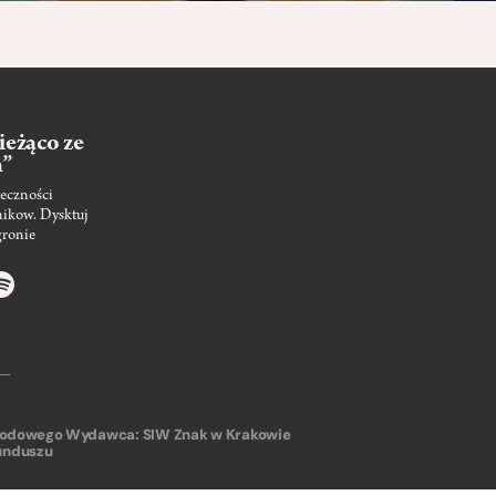
ieżąco ze
m”
eczności
nikow. Dysktuj
gronie
arodowego
Wydawca: SIW Znak w Krakowie
unduszu