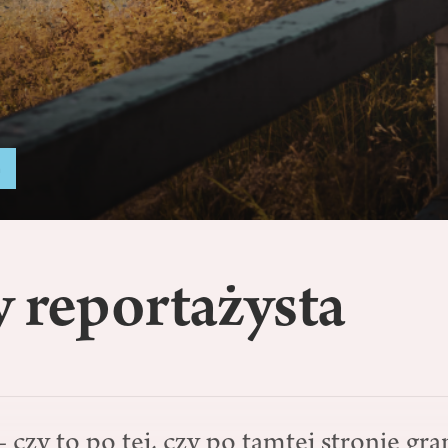
a
 reportażysta
 czy to po tej, czy po tamtej stronie gra