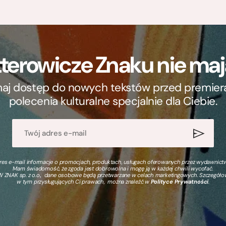
terowicze Znaku nie m
ymaj dostęp do nowych tekstów przed premierą, 
polecenia kulturalne specjalnie dla Ciebie.
s e-mail informacje o promocjach, produktach, usługach oferowanych przez wydawnictwo
Mam świadomość, że zgoda jest dobrowolna i mogę ją w każdej chwili wycofać.
 ZNAK sp. z o.o., dane osobowe będą przetwarzane w celach marketingowych. Szczegół
w tym przysługujących Ci prawach, można znaleźć w
Polityce Prywatności
.