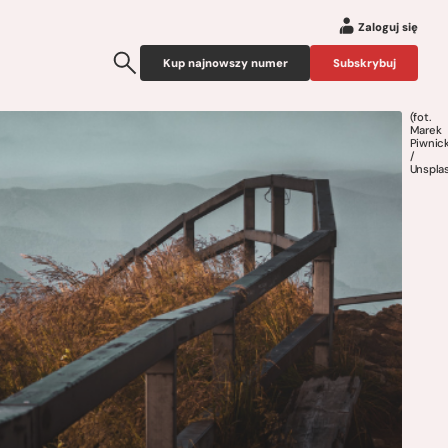
Zaloguj się
Kup najnowszy numer
Subskrybuj
(fot.
Marek
Piwnick
/
Unspla