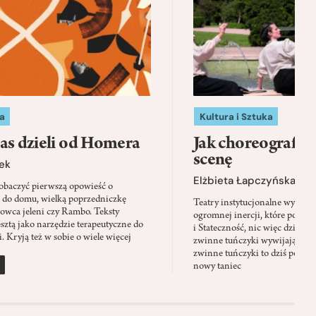
a
Kultura i Sztuka
as dzieli od Homera
Jak choreografia
scenę
ek
Elżbieta Łapczyńska
baczyć pierwszą opowieść o
 do domu, wielką poprzedniczkę
Teatry instytucjonalne wyobra
Łowca jeleni czy Rambo. Teksty
ogromnej inercji, które ponad 
sztą jako narzędzie terapeutyczne do
i Stateczność, nic więc dziwne
. Kryją też w sobie o wiele więcej
zwinne tuńczyki wywijają zach
zwinne tuńczyki to dziś perfor
nowy taniec