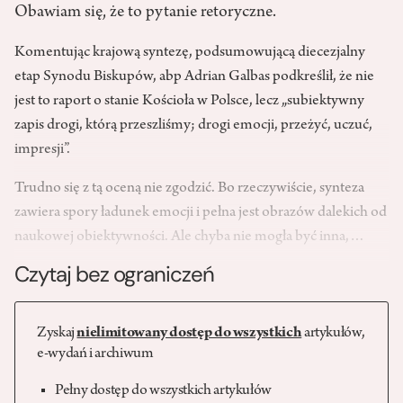
Obawiam się, że to pytanie retoryczne.
Komentując krajową syntezę,
podsumowującą diecezjalny
etap Synodu Biskupów
, abp Adrian Galbas podkreślił, że nie
jest to raport o stanie Kościoła w Polsce, lecz „subiektywny
zapis drogi, którą przeszliśmy; drogi emocji, przeżyć, uczuć,
impresji”.
Trudno się z tą oceną nie zgodzić. Bo rzeczywiście, synteza
zawiera spory ładunek emocji i pełna jest obrazów dalekich od
naukowej obiektywności. Ale chyba nie mogła być inna,…
Czytaj bez ograniczeń
Zyskaj
nielimitowany dostęp do wszystkich
artykułów,
e-wydań i archiwum
Pełny dostęp do wszystkich artykułów