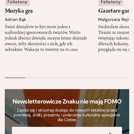
Felietony
Felietony
Muzyka gra
Gazetare gang
Adrian Bąk
Małgorzata Rejme
Świat dźwięków to być może jeden z
Siedziałam akurat 
najbardziej ignorowanych światów. Warto
Tiranie ze znajomy
jednak zbierać dźwięki, niczym letnie dojrzałe
świętując zakończen
owoce, żeby skorzystać z nich, gdy ich
dilerach kokainy, g
zabraknie. Wakacje to świetny na to czas
przygląda mi się m
Newsletterowicze Znaku nie mają FOMO
Zapisz się i otrzymaj dostęp do nowych tekstów przed
premierą, zniżki, prezenty i polecenia kulturalne specjalnie
dla Ciebie.