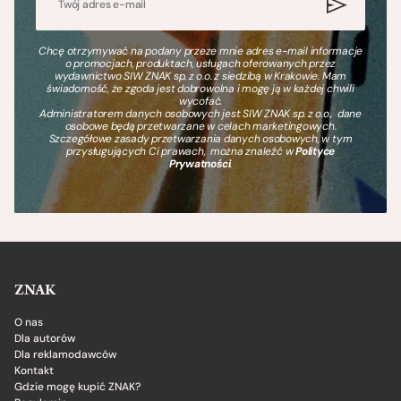
Chcę otrzymywać na podany przeze mnie adres e-mail informacje
o promocjach, produktach, usługach oferowanych przez
wydawnictwo SIW ZNAK sp. z o.o. z siedzibą w Krakowie. Mam
świadomość, że zgoda jest dobrowolna i mogę ją w każdej chwili
wycofać.
Administratorem danych osobowych jest SIW ZNAK sp. z o.o., dane
osobowe będą przetwarzane w celach marketingowych.
Szczegółowe zasady przetwarzania danych osobowych, w tym
przysługujących Ci prawach, można znaleźć w
Polityce
Prywatności
.
ZNAK
O nas
Dla autorów
Dla reklamodawców
Kontakt
Gdzie mogę kupić ZNAK?