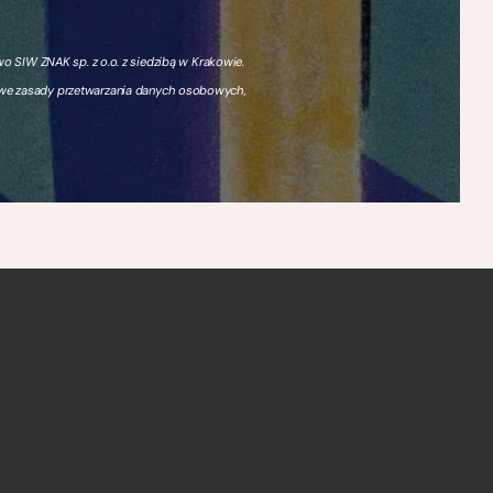
 SIW ZNAK sp. z o.o. z siedzibą w Krakowie.
owe zasady przetwarzania danych osobowych,