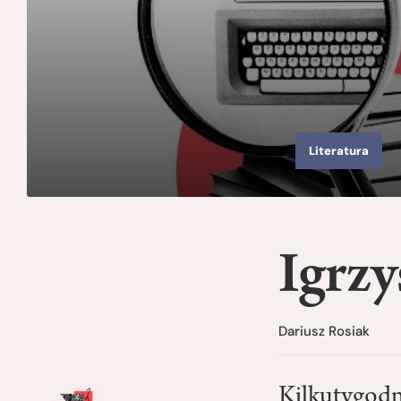
Literatura
Igrz
Dariusz Rosiak
Kilkutygodn