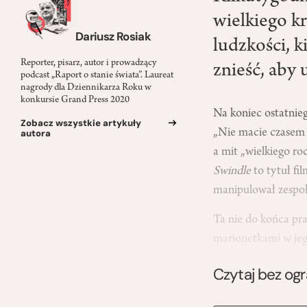
wielkiego k
Dariusz Rosiak
ludzkości, k
Reporter, pisarz, autor i prowadzący
znieść, aby 
podcast „Raport o stanie świata”. Laureat
nagrody dla Dziennikarza Roku w
konkursie Grand Press 2020
Na koniec ostatnie
Zobacz wszystkie artykuły
„Nie macie czasem w
autora
a mit „wielkiego r
Swindle
to tytuł fi
manipulował zespoł
Ta nie do końca pra
marionetkami w je
Czytaj bez og