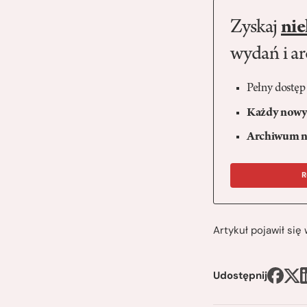
Zyskaj
nie
wydań i a
Pełny dostęp
Każdy nowy 
Archiwum n
R
Artykuł pojawił si
Udostępnij