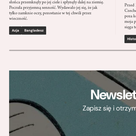
słońca przemknęły po jej ciele i spłynęły dalej na ziemię.
Przed 
Poczuła przyjemną senność. Wydawało jej się, że jak
Czecho
tylko zamknie oczy, pozostanie w tej chwili przez
poza k
wieczność.
moja p
sięga t
Azja
Bangladesz
Histo
Newslet
Zapisz się i otrz