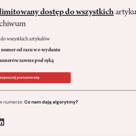
limitowany dostęp do wszystkich
artyku
rchiwum
 do wszystkich artykułów
numer od razu w e-wydaniu
umerów zawsze pod ręką
ozpocznij prenumeratę
ę w numerze:
Co nam dają algorytmy?