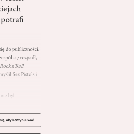
iejach
 potrafi
ię do publiczności:
espół się rozpadł,
Rock’n’Roll
lił Sex Pistols i
nie byli
 się, aby kontynuuwać