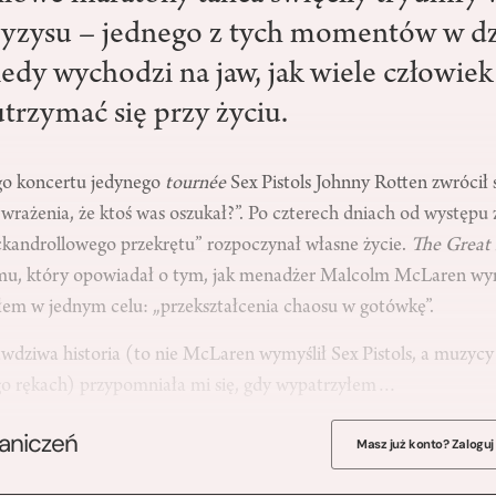
ryzysu – jednego z tych momentów w dz
iedy wychodzi na jaw, jak wiele człowiek
utrzymać się przy życiu.
go koncertu jedynego
tournée
Sex Pistols Johnny Rotten zwrócił s
rażenia, że ktoś was oszukał?”. Po czterech dniach od występu z
ockandrollowego przekrętu” rozpoczynał własne życie.
The Great 
lmu, który opowiadał o tym, jak menadżer Malcolm McLaren wymyś
em w jednym celu: „przekształcenia chaosu w gotówkę”.
wdziwa historia (to nie McLaren wymyślił Sex Pistols, a muzycy 
go rękach) przypomniała mi się, gdy wypatrzyłem…
raniczeń
Masz już konto? Zaloguj