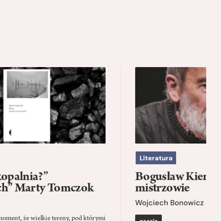
Literatura
kopalnia?”
Bogusław Kierc |
ch” Marty Tomczok
mistrzowie
Wojciech Bonowicz
moment, że wielkie tereny, pod którymi