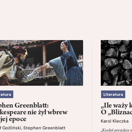
ratura
Literatura
phen Greenblatt:
„Ile waży 
kespeare nie żył wbrew
O „Blizna
jej epoce
Karol Kleczka
 Goźliński
,
Stephen Greenblatt
„Kiedyś przyjdzie 