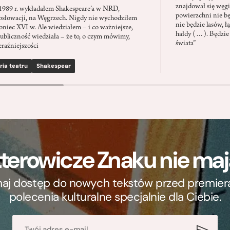
znajdował się węgi
1989 r. wykładałem Shakespeare’a w NRD,
powierzchni nie będ
słowacji, na Węgrzech. Nigdy nie wychodziłem
nie będzie lasów, ł
oniec XVI w. Ale wiedziałem – i co ważniejsze,
hałdy (…). Będzie
ubliczność wiedziała – że to, o czym mówimy,
świata”
eraźniejszości
ria teatru
Shakespear
terowicze Znaku nie m
ymaj dostęp do nowych tekstów przed premierą, 
polecenia kulturalne specjalnie dla Ciebie.