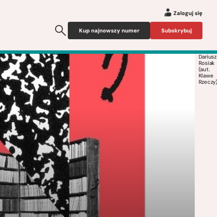
Zaloguj się
Kup najnowszy numer
Subskrybuj
Dariusz
Rosiak
(aut.
Klawe
Rzeczy