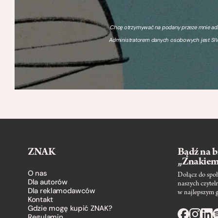
Chcę otrzymywać na podany przeze mnie adre
Administratorem danych osobowych jest SIW
ZNAK
Bądź na b
„Znakie
O nas
Dołącz do społ
Dla autorów
naszych czytel
Dla reklamodawców
w najlepszym 
Kontakt
Gdzie mogę kupić ZNAK?
Regulamin