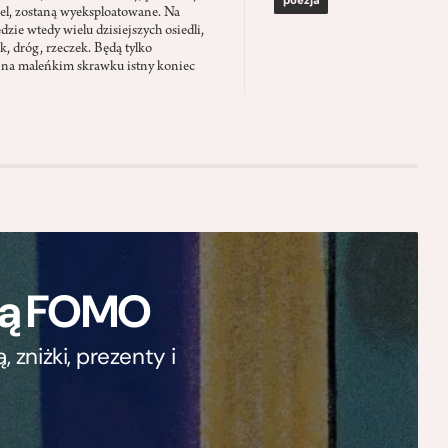
poezja
el, zostaną wyeksploatowane. Na
zie wtedy wielu dzisiejszych osiedli,
ąk, dróg, rzeczek. Będą tylko
 na maleńkim skrawku istny koniec
ają FOMO
zniżki, prezenty i