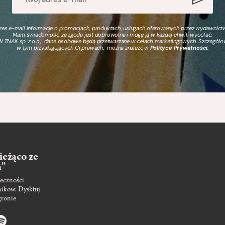
s e-mail informacje o promocjach, produktach, usługach oferowanych przez wydawnictwo
Mam świadomość, że zgoda jest dobrowolna i mogę ją w każdej chwili wycofać.
 ZNAK sp. z o.o., dane osobowe będą przetwarzane w celach marketingowych. Szczegół
w tym przysługujących Ci prawach, można znaleźć w
Polityce Prywatności
.
ieżąco ze
m”
eczności
nikow. Dysktuj
gronie