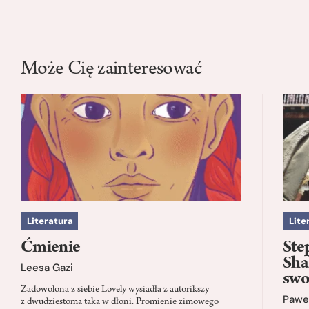
Może Cię zainteresować
Literatura
Lite
Ćmienie
Ste
Sha
Leesa Gazi
swo
Zadowolona z siebie Lovely wysiadła z autorikszy
Paweł
z dwudziestoma taka w dłoni. Promienie zimowego