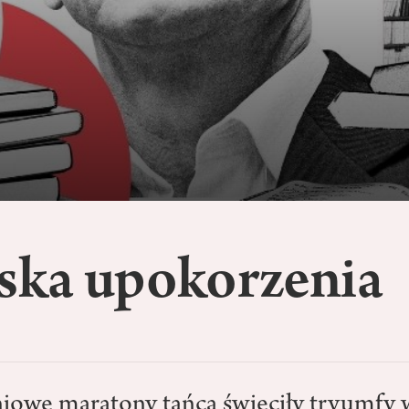
yska upokorzenia
iowe maratony tańca święciły tryumfy w