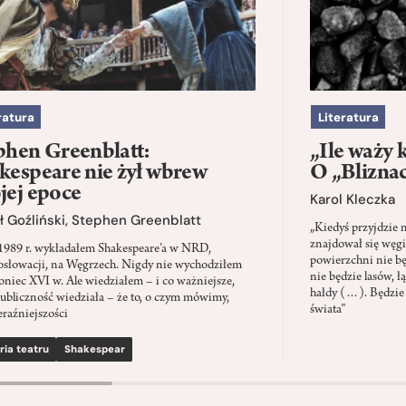
ratura
Literatura
phen Greenblatt:
„Ile waży 
kespeare nie żył wbrew
O „Blizna
jej epoce
Karol Kleczka
 Goźliński
,
Stephen Greenblatt
„Kiedyś przyjdzie 
znajdował się węgi
1989 r. wykładałem Shakespeare’a w NRD,
powierzchni nie będ
słowacji, na Węgrzech. Nigdy nie wychodziłem
nie będzie lasów, ł
oniec XVI w. Ale wiedziałem – i co ważniejsze,
hałdy (…). Będzie
ubliczność wiedziała – że to, o czym mówimy,
świata”
eraźniejszości
ria teatru
Shakespear