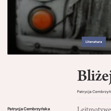
Literatura
Bliże
Patrycja Cembrzy
Patrycja Cembrzyńska
Lejtmotywem