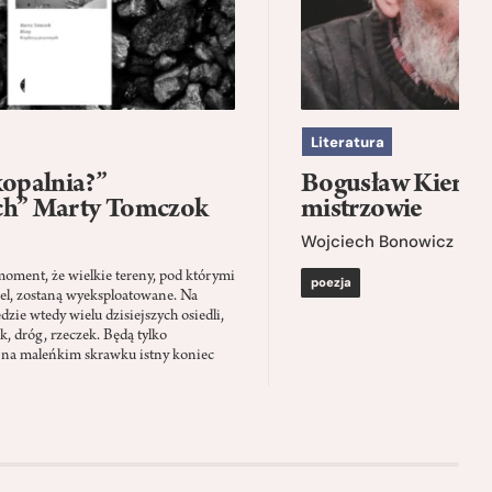
Literatura
kopalnia?”
Bogusław Kierc |
ch” Marty Tomczok
mistrzowie
Wojciech Bonowicz
moment, że wielkie tereny, pod którymi
poezja
el, zostaną wyeksploatowane. Na
zie wtedy wielu dzisiejszych osiedli,
ąk, dróg, rzeczek. Będą tylko
 na maleńkim skrawku istny koniec