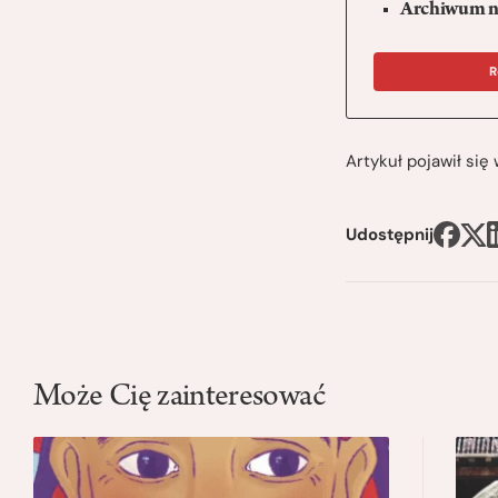
Archiwum n
R
Artykuł pojawił si
Udostępnij
Może Cię zainteresować