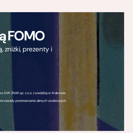
ają FOMO
zniżki, prezenty i
 SIW ZNAK sp. z o.o. z siedzibą w Krakowie.
owe zasady przetwarzania danych osobowych,