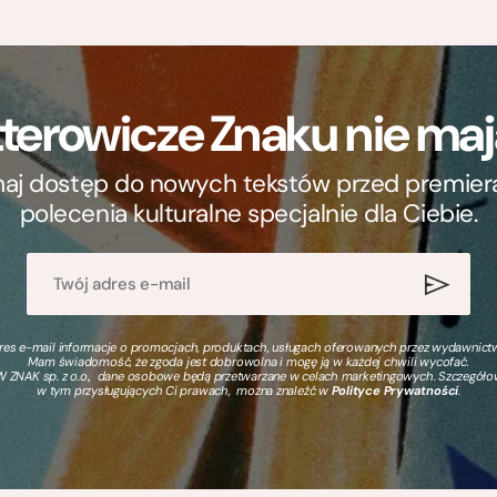
terowicze Znaku nie m
ymaj dostęp do nowych tekstów przed premierą, 
polecenia kulturalne specjalnie dla Ciebie.
s e-mail informacje o promocjach, produktach, usługach oferowanych przez wydawnictwo
Mam świadomość, że zgoda jest dobrowolna i mogę ją w każdej chwili wycofać.
 ZNAK sp. z o.o., dane osobowe będą przetwarzane w celach marketingowych. Szczegół
w tym przysługujących Ci prawach, można znaleźć w
Polityce Prywatności
.