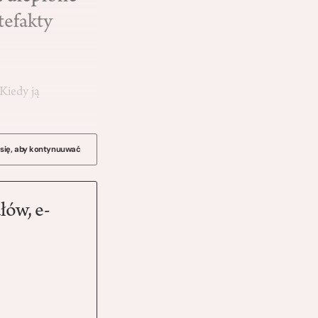
tefakty
Kiedy ją
 się, aby kontynuuwać
łów, e-