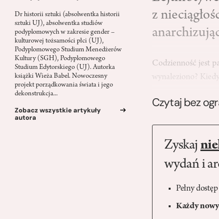
z nieciągłoś
Dr historii sztuki (absolwentka historii
sztuki UJ), absolwentka studiów
anarchizują
podyplomowych w zakresie gender –
kulturowej tożsamości płci (UJ),
Podyplomowego Studium Menedżerów
Kultury (SGH), Podyplomowego
Codzienność jest pa
Studium Edytorskiego (UJ). Autorka
wynaleziono? Kiedy 
książki Wieża Babel. Nowoczesny
projekt porządkowania świata i jego
dekonstrukcja...
Czytaj bez og
Zobacz wszystkie artykuły
autora
Zyskaj
nie
wydań i a
Pełny dostęp
Każdy nowy 