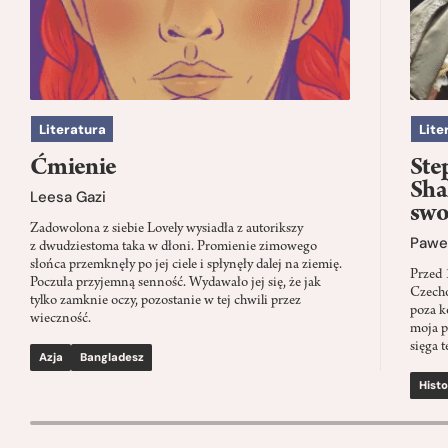
Literatura
Lite
Ćmienie
Ste
Sha
Leesa Gazi
swo
Zadowolona z siebie Lovely wysiadła z autorikszy
Paweł
z dwudziestoma taka w dłoni. Promienie zimowego
słońca przemknęły po jej ciele i spłynęły dalej na ziemię.
Przed 
Poczuła przyjemną senność. Wydawało jej się, że jak
Czecho
tylko zamknie oczy, pozostanie w tej chwili przez
poza k
wieczność.
moja p
sięga t
Azja
Bangladesz
Histo