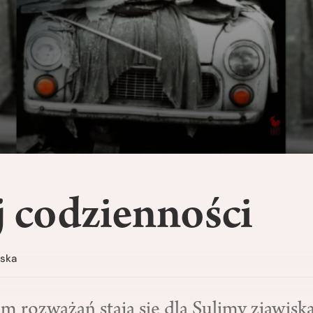
j codzienności
ńska
 rozważań stają się dla Sulimy zjawisk