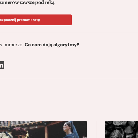
umerów zawsze pod ręką
ozpocznij prenumeratę
ę w numerze:
Co nam dają algorytmy?