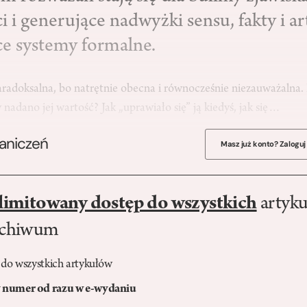
ci i generujące nadwyżki sensu, fakty i ar
ce systemy formalne.
radoksalna, bo natrętnie obecna i równocześnie niezauważalna. 
nadano jej wartość? Jak „uprawiało się” ją kiedyś, jak się…
raniczeń
Masz już konto? Zaloguj
limitowany dostęp do wszystkich
artyku
rchiwum
 do wszystkich artykułów
numer od razu w e-wydaniu