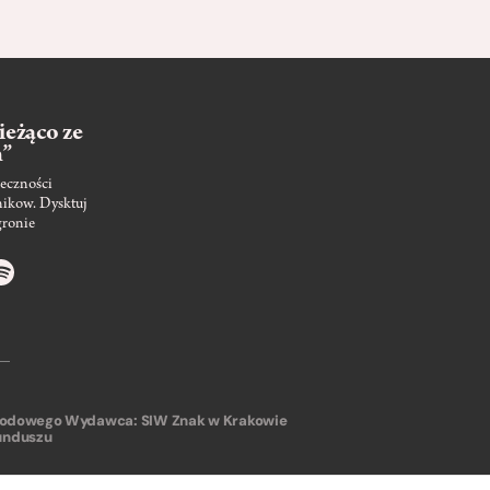
ieżąco ze
m”
eczności
nikow. Dysktuj
gronie
arodowego
Wydawca: SIW Znak w Krakowie
unduszu