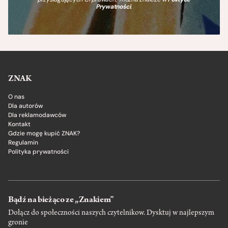
Prywatności
.
ZNAK
O nas
Dla autorów
Dla reklamodawców
Kontakt
Gdzie mogę kupić ZNAK?
Regulamin
Polityka prywatności
Bądź na bieżąco ze „Znakiem”
Dołącz do społeczności naszych czytelnikow. Dysktuj w najlepszym
gronie