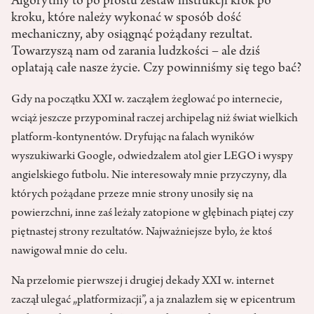
Algorytmy to po prostu zestaw instrukcji krok po
kroku, które należy wykonać w sposób dość
mechaniczny, aby osiągnąć pożądany rezultat.
Towarzyszą nam od zarania ludzkości – ale dziś
oplatają całe nasze życie. Czy powinniśmy się tego bać?
Gdy na początku XXI w. zacząłem żeglować po internecie,
wciąż jeszcze przypominał raczej archipelag niż świat wielkich
platform-kontynentów. Dryfując na falach wyników
wyszukiwarki Google, odwiedzałem atol gier LEGO i wyspy
angielskiego futbolu. Nie interesowały mnie przyczyny, dla
których pożądane przeze mnie strony unosiły się na
powierzchni, inne zaś leżały zatopione w głębinach piątej czy
piętnastej strony rezultatów. Najważniejsze było, że ktoś
nawigował mnie do celu.
Na przełomie pierwszej i drugiej dekady XXI w. internet
zaczął ulegać „platformizacji”, a ja znalazłem się w epicentrum