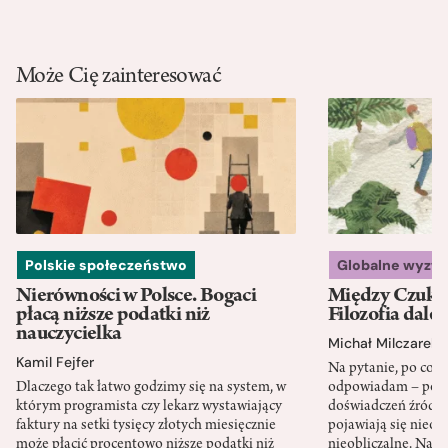
Może Cię zainteresować
Polskie społeczeństwo
Globalne wyzw
Nierówności w Polsce. Bogaci
Między Czukot
płacą niższe podatki niż
Filozofia dale
nauczycielka
Michał Milczarek
Kamil Fejfer
Na pytanie, po co p
Dlaczego tak łatwo godzimy się na system, w
odpowiadam – po ni
którym programista czy lekarz wystawiający
doświadczeń źródło
faktury na setki tysięcy złotych miesięcznie
pojawiają się nieoc
może płacić procentowo niższe podatki niż
nieobliczalne. Nac