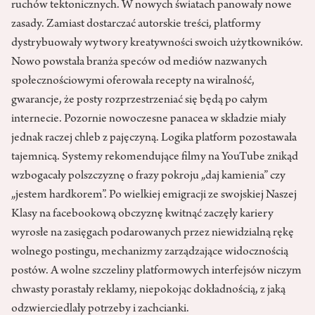
ruchów tektonicznych. W nowych światach panowały nowe
zasady. Zamiast dostarczać autorskie treści, platformy
dystrybuowały wytwory kreatywności swoich użytkowników.
Nowo powstała branża speców od mediów nazwanych
społecznościowymi oferowała recepty na wiralność,
gwarancje, że posty rozprzestrzeniać się będą po całym
internecie. Pozornie nowoczesne panacea w składzie miały
jednak raczej chleb z pajęczyną. Logika platform pozostawała
tajemnicą. Systemy rekomendujące filmy na YouTube znikąd
wzbogacały polszczyznę o frazy pokroju „daj kamienia” czy
„jestem hardkorem”. Po wielkiej emigracji ze swojskiej Naszej
Klasy na facebookową obczyznę kwitnąć zaczęły kariery
wyrosłe na zasięgach podarowanych przez niewidzialną rękę
wolnego postingu, mechanizmy zarządzające widocznością
postów. A wolne szczeliny platformowych interfejsów niczym
chwasty porastały reklamy, niepokojąc dokładnością, z jaką
odzwierciedlały potrzeby i zachcianki.