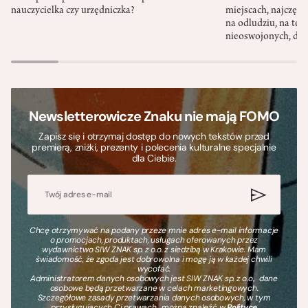
nauczycielka czy urzędniczka?
miejscach, najczęści
na odludziu, na ter
nieoswojonych, dzi
Newsletterowicze Znaku nie mają FOMO
Zapisz się i otrzymaj dostęp do nowych tekstów przed
premierą, zniżki, prezenty i polecenia kulturalne specjalnie
dla Ciebie.
Chcę otrzymywać na podany przeze mnie adres e-mail informacje
o promocjach, produktach, usługach oferowanych przez
wydawnictwo SIW ZNAK sp. z o.o. z siedzibą w Krakowie. Mam
świadomość, że zgoda jest dobrowolna i mogę ją w każdej chwili
wycofać.
Administratorem danych osobowych jest SIW ZNAK sp. z o.o., dane
osobowe będą przetwarzane w celach marketingowych.
Szczegółowe zasady przetwarzania danych osobowych, w tym
przysługujących Ci prawach, można znaleźć w
Polityce