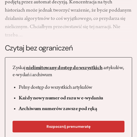
podjętą przez automat decyzją. Koncentracja na tych
historiach może jednak tworzyć wrażenie, że bycie poddanym
działaniu algorytmów to coś wyjątkowego, co przydarza się
nielicznym. Chciałbym przeciwstawić się tej narracji. Nie
trzeba…
Czytaj bez ograniczeń
Zyskaj
nielimitowany dostęp do wszystkich
artykułów,
e-wydań i archiwum
Pełny dostęp do wszystkich artykułów
Każdy nowy numer od razu w e-wydaniu
Archiwum numerów zawsze pod ręką
Rozpocznij prenumeratę