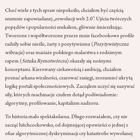
Choć wiele z tych spraw niepokoiło, chciałem być częścią
szumnie zapowiadanej „rewolucji web 2.0”. Ujścia twórczych
popędów i popularności szukałem, głównie śmieszkując.
Tworzone i współtworzone przeze mnie facebookowe profile
radziły sobie nieźle, żarty z pozytywizmu (
Pozytywistyczna
wibracja
) oraz mariaże polskiego malarstwa z rodzimym
rapem (
Sztuka Rymotwórcza
) okazały się nośnymi
konceptami. Kierowany ciekawością i ambicją, chciałem
poznać arkana wiralności, czarować zasięgi, zrozumieć ukrytą
logikę portali społecznościowych. Zacząłem uczyć się nazywać
siły, których machinacje czułem dotąd podświadomie:
algorytmy, profilowanie, kapitalizm nadzoru.
To historia mało spektakularna. Długo rozważałem, czy nie
zacząć hitchcockowsko, od dojmującej opowieści o jednej z
ofiar algorytmicznej dyskryminacji czy katastrofie wywołanej