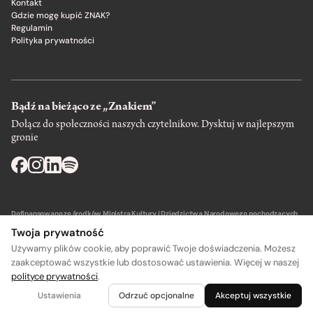
Kontakt
Gdzie mogę kupić ZNAK?
Regulamin
Polityka prywatności
Bądź na bieżąco ze „Znakiem”
Dołącz do społeczności naszych czytelnikow. Dysktuj w najlepszym
gronie
Dofinansowano ze środków Ministra Kultury i Dziedzictwa Narodowego pochodzących
z Funduszu Promocji Kultury – państwowego funduszu celowego.
Twoja prywatność
Używamy plików cookie, aby poprawić Twoje doświadczenia. Możesz
zaakceptować wszystkie lub dostosować ustawienia. Więcej w naszej
polityce prywatności
.
Wydawca: SIW Znak w Krakowie
Ustawienia
Odrzuć opcjonalne
Akceptuj wszystkie