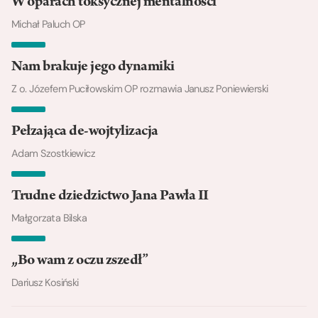
W oparach toksycznej mentalności
Michał Paluch OP
Nam brakuje jego dynamiki
Z o. Józefem Puciłowskim OP rozmawia Janusz Poniewierski
Pełzająca de-wojtylizacja
Adam Szostkiewicz
Trudne dziedzictwo Jana Pawła II
Małgorzata Bilska
„Bo wam z oczu zszedł”
Dariusz Kosiński