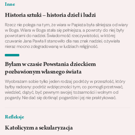
Inne
Historia sztuki – historia dzieł i ludzi
Rzecz nie polega na tym, że wiara w Papieża była silniejsza od wiary
w Boga. Wiara w Boga stała się pełniejsza, a powroty do niej były
powrotami do nadziei. Świadomość rzeczywistości, w której
czuwanie Jana Pawła II stanowiło dla nas znak nadziei, ożywiała
nieraz mocno zdegradowaną w ludziach religijność.
Byłam w czasie Powstania dzieckiem
pozbawionym własnego świata
Wyobrażam sobie tylko jeden rodzaj podróży w przeszłość, który
byłby radosny: podróż wdzięczności tym, co pomogli przetrwać,
wiedzieć, dążyć, być pewnym swojej tożsamości i wolnym od
pogardy. Nie dać się dotknąć pogardzie i jej nie praktykować.
Refleksje
Katolicyzm a sekularyzacja