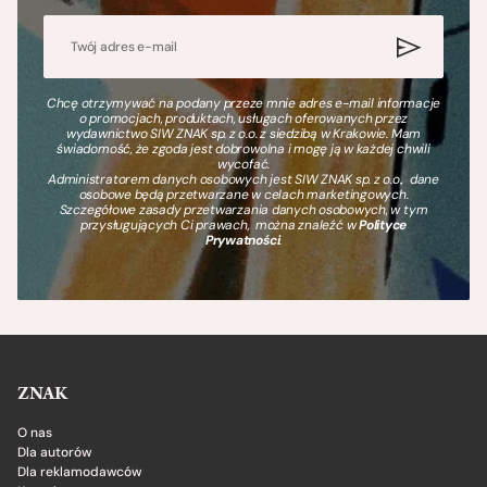
Chcę otrzymywać na podany przeze mnie adres e-mail informacje
o promocjach, produktach, usługach oferowanych przez
wydawnictwo SIW ZNAK sp. z o.o. z siedzibą w Krakowie. Mam
świadomość, że zgoda jest dobrowolna i mogę ją w każdej chwili
wycofać.
Administratorem danych osobowych jest SIW ZNAK sp. z o.o., dane
osobowe będą przetwarzane w celach marketingowych.
Szczegółowe zasady przetwarzania danych osobowych, w tym
przysługujących Ci prawach, można znaleźć w
Polityce
Prywatności
.
ZNAK
O nas
Dla autorów
Dla reklamodawców