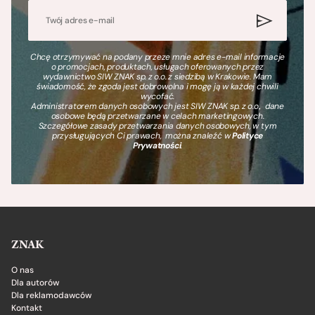
Chcę otrzymywać na podany przeze mnie adres e-mail informacje
o promocjach, produktach, usługach oferowanych przez
wydawnictwo SIW ZNAK sp. z o.o. z siedzibą w Krakowie. Mam
świadomość, że zgoda jest dobrowolna i mogę ją w każdej chwili
wycofać.
Administratorem danych osobowych jest SIW ZNAK sp. z o.o., dane
osobowe będą przetwarzane w celach marketingowych.
Szczegółowe zasady przetwarzania danych osobowych, w tym
przysługujących Ci prawach, można znaleźć w
Polityce
Prywatności
.
ZNAK
O nas
Dla autorów
Dla reklamodawców
Kontakt