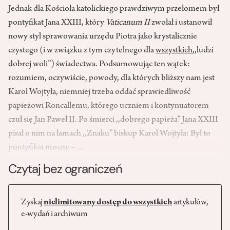
Jednak dla Kościoła katolickiego prawdziwym przełomem był
pontyfikat Jana XXIII, który
Vaticanum II
zwołał i ustanowił
nowy styl sprawowania urzędu Piotra jako krystalicznie
czystego (i w związku z tym czytelnego dla
wszystkich
,,ludzi
dobrej woli”) świadectwa. Podsumowując ten wątek:
rozumiem, oczywiście, powody, dla których bliższy nam jest
Karol Wojtyła, niemniej trzeba oddać sprawiedliwość
papieżowi Roncallemu, którego uczniem i kontynuatorem
czuł się Jan Paweł II. Po śmierci ,,dobrego papieża” Jana XXIII
pisał o nim na łamach ,,Znaku” biskup Karol Wojtyła: Był to
pontyfikat mocny –…
Czytaj bez ograniczeń
Zyskaj
nielimitowany dostęp do wszystkich
artykułów,
e-wydań i archiwum