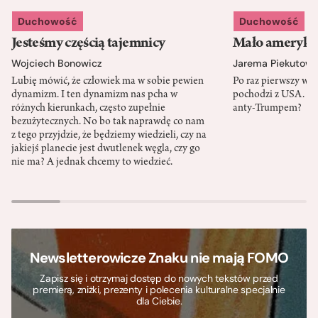
Duchowość
Duchowość
Jesteśmy częścią tajemnicy
Mało amerykań
Wojciech Bonowicz
Jarema Piekutows
Lubię mówić, że człowiek ma w sobie pewien
Po raz pierwszy w h
dynamizm. I ten dynamizm nas pcha w
pochodzi z USA. Cz
różnych kierunkach, często zupełnie
anty-Trumpem?
bezużytecznych. No bo tak naprawdę co nam
z tego przyjdzie, że będziemy wiedzieli, czy na
jakiejś planecie jest dwutlenek węgla, czy go
nie ma? A jednak chcemy to wiedzieć.
Newsletterowicze Znaku nie mają FOMO
Zapisz się i otrzymaj dostęp do nowych tekstów przed
premierą, zniżki, prezenty i polecenia kulturalne specjalnie
dla Ciebie.