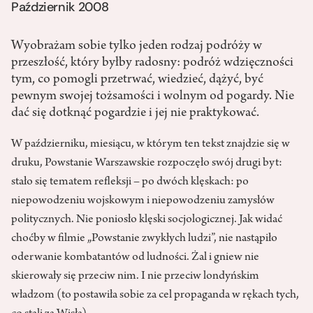
Październik 2008
Wyobrażam sobie tylko jeden rodzaj podróży w
przeszłość, który byłby radosny: podróż wdzięczności
tym, co pomogli przetrwać, wiedzieć, dążyć, być
pewnym swojej tożsamości i wolnym od pogardy. Nie
dać się dotknąć pogardzie i jej nie praktykować.
W październiku, miesiącu, w którym ten tekst znajdzie się w
druku, Powstanie Warszawskie rozpoczęło swój drugi byt:
stało się tematem refleksji – po dwóch klęskach: po
niepowodzeniu wojskowym i niepowodzeniu zamysłów
politycznych. Nie poniosło klęski socjologicznej. Jak widać
choćby w filmie „Powstanie zwykłych ludzi”, nie nastąpiło
oderwanie kombatantów od ludności. Żal i gniew nie
skierowały się przeciw nim. I nie przeciw londyńskim
władzom (to postawiła sobie za cel propaganda w rękach tych,