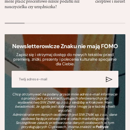
może płacić procentowo niższe podatki niż
cierpliwe i nieusta
nauczycielka czy urzędniczka?
Newsletterowicze Znaku nie mają FOMO
Zapisz się i otrzymaj dostęp do nowych tekstów przed
premierą, zniżki, prezenty i polecenia kulturalne specjalnie
dla Ciebie.
Chcę otrzymywać na podany przeze mnie adres e-mail informacje
o promocjach, produktach, usługach oferowanych przez
wydawnictwo SIW ZNAK sp. z o.o. z siedzibą w Krakowie. Mam
świadomość, że zgoda jest dobrowolna i mogę ją w każdej chwili
wycofać.
Administratorem danych osobowych jest SIW ZNAK sp. z o.o., dane
osobowe będą przetwarzane w celach marketingowych.
Szczegółowe zasady przetwarzania danych osobowych, w tym
przysługujących Ci prawach, można znaleźć w
Polityce