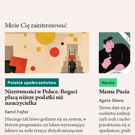
Może Cię zainteresować
Polskie społeczeństwo
Nauka
Nierówności w Polsce. Bogaci
Mama Pucia się
płacą niższe podatki niż
Agata Sikora
nauczycielka
Tatom daje się pra
Kamil Fejfer
osobistej ambicji, 
Dlaczego tak łatwo godzimy się na system, w
czyli cech i zachow
którym programista czy lekarz wystawiający
przedstawia się nat
faktury na setki tysięcy złotych miesięcznie
opiekuńcze, praktyc