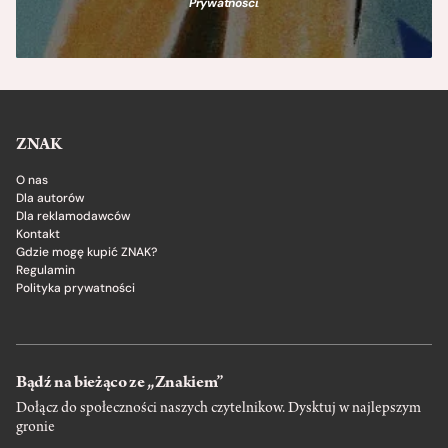
Prywatności
.
ZNAK
O nas
Dla autorów
Dla reklamodawców
Kontakt
Gdzie mogę kupić ZNAK?
Regulamin
Polityka prywatności
Bądź na bieżąco ze „Znakiem”
Dołącz do społeczności naszych czytelnikow. Dysktuj w najlepszym
gronie