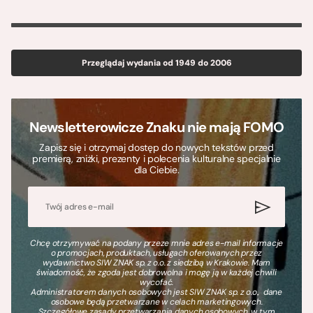
Przeglądaj wydania od 1949 do 2006
Newsletterowicze Znaku nie mają FOMO
Zapisz się i otrzymaj dostęp do nowych tekstów przed
premierą, zniżki, prezenty i polecenia kulturalne specjalnie
dla Ciebie.
Chcę otrzymywać na podany przeze mnie adres e-mail informacje
o promocjach, produktach, usługach oferowanych przez
wydawnictwo SIW ZNAK sp. z o.o. z siedzibą w Krakowie. Mam
świadomość, że zgoda jest dobrowolna i mogę ją w każdej chwili
wycofać.
Administratorem danych osobowych jest SIW ZNAK sp. z o.o., dane
osobowe będą przetwarzane w celach marketingowych.
Szczegółowe zasady przetwarzania danych osobowych, w tym