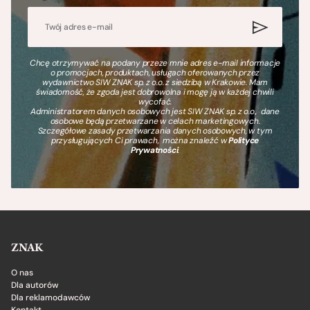
Chcę otrzymywać na podany przeze mnie adres e-mail informacje
o promocjach, produktach, usługach oferowanych przez
wydawnictwo SIW ZNAK sp. z o.o. z siedzibą w Krakowie. Mam
świadomość, że zgoda jest dobrowolna i mogę ją w każdej chwili
wycofać.
Administratorem danych osobowych jest SIW ZNAK sp. z o.o., dane
osobowe będą przetwarzane w celach marketingowych.
Szczegółowe zasady przetwarzania danych osobowych, w tym
przysługujących Ci prawach, można znaleźć w
Polityce
Prywatności
.
ZNAK
O nas
Dla autorów
Dla reklamodawców