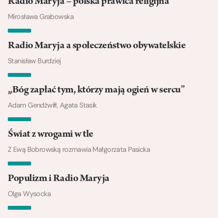
Radio Maryja – polska prawica religijna
Mirosława Grabowska
Radio Maryja a społeczeństwo obywatelskie
Stanisław Burdziej
„Bóg zapłać tym, którzy mają ogień w sercu”
Adam Gendźwiłł, Agata Stasik
Świat z wrogami w tle
Z Ewą Bobrowską rozmawia Małgorzata Pasicka
Populizm i Radio Maryja
Olga Wysocka