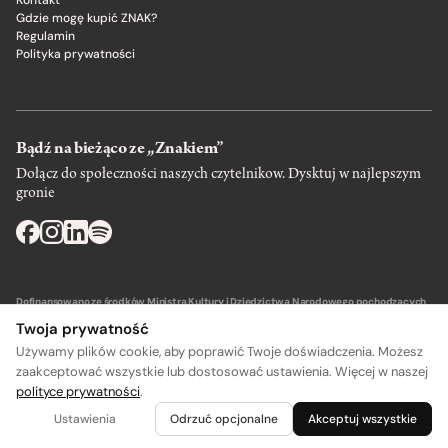
Kontakt
Gdzie mogę kupić ZNAK?
Regulamin
Polityka prywatności
Bądź na bieżąco ze „Znakiem”
Dołącz do społeczności naszych czytelnikow. Dysktuj w najlepszym
gronie
Dofinansowano ze środków Ministra Kultury i Dziedzictwa Narodowego pochodzących
z Funduszu Promocji Kultury – państwowego funduszu celowego.
Twoja prywatność
Używamy plików cookie, aby poprawić Twoje doświadczenia. Możesz
zaakceptować wszystkie lub dostosować ustawienia. Więcej w naszej
polityce prywatności
.
Wydawca: SIW Znak w Krakowie
Ustawienia
Odrzuć opcjonalne
Akceptuj wszystkie