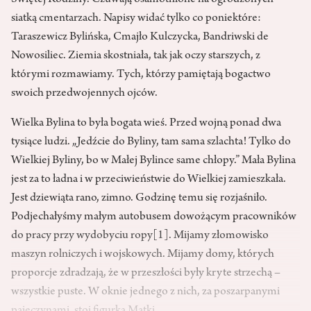
Świętej Rodziny. Czuwają osamotnione na ogrodzonych
siatką cmentarzach. Napisy widać tylko co poniektóre:
Taraszewicz Bylińska, Cmajło Kulczycka, Bandriwski de
Nowosiliec. Ziemia skostniała, tak jak oczy starszych, z
którymi rozmawiamy. Tych, którzy pamiętają bogactwo
swoich przedwojennych ojców.
Wielka Bylina to była bogata wieś. Przed wojną ponad dwa
tysiące ludzi. „Jedźcie do Byliny, tam sama szlachta! Tylko do
Wielkiej Byliny, bo w Małej Bylince same chłopy.” Mała Bylina
jest za to ładna i w przeciwieństwie do Wielkiej zamieszkała.
Jest dziewiąta rano, zimno. Godzinę temu się rozjaśniło.
Podjechałyśmy małym autobusem dowożącym pracowników
do pracy przy wydobyciu ropy
[1]
. Mijamy złomowisko
maszyn rolniczych i wojskowych. Mijamy domy, których
proporcje zdradzają, że w przeszłości były kryte strzechą –
wszystkie puste. W oknie jednego z nich, za poszarpanymi