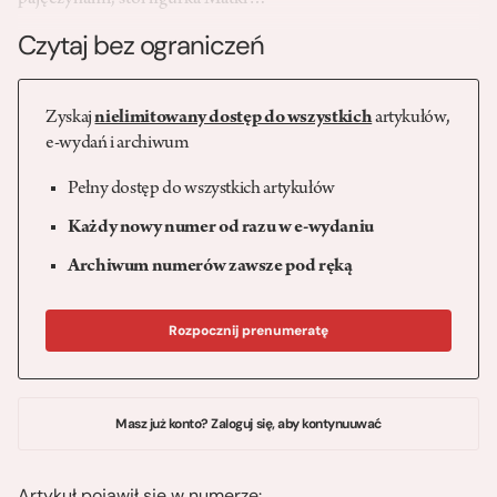
pajęczynami, stoi figurka Matki…
Czytaj bez ograniczeń
Zyskaj
nielimitowany dostęp do wszystkich
artykułów,
e-wydań i archiwum
Pełny dostęp do wszystkich artykułów
Każdy nowy numer od razu w e-wydaniu
Archiwum numerów zawsze pod ręką
Rozpocznij prenumeratę
Masz już konto? Zaloguj się, aby kontynuuwać
Artykuł pojawił się w numerze: