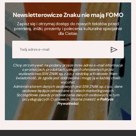
Newsletterowicze Znaku nie mają FOMO
Zapisz się i otrzymaj dostęp do nowych tekstów przed
premierą, zniżki, prezenty i polecenia kulturalne specjalnie
dla Ciebie.
Chcę otrzymywać na podany przeze mnie adres e-mail informacje
o promocjach, produktach, usługach oferowanych przez
wydawnictwo SIW ZNAK sp. z o.o. z siedzibą w Krakowie. Mam
świadomość, że zgoda jest dobrowolna i mogę ją w każdej chwili
wycofać.
Administratorem danych osobowych jest SIW ZNAK sp. z o.o., dane
osobowe będą przetwarzane w celach marketingowych.
Szczegółowe zasady przetwarzania danych osobowych, w tym
przysługujących Ci prawach, można znaleźć w
Polityce
Prywatności
.