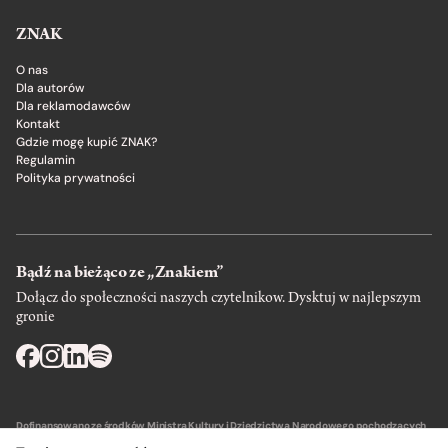
ZNAK
O nas
Dla autorów
Dla reklamodawców
Kontakt
Gdzie mogę kupić ZNAK?
Regulamin
Polityka prywatności
Bądź na bieżąco ze „Znakiem”
Dołącz do społeczności naszych czytelnikow. Dysktuj w najlepszym
gronie
Dofinansowano ze środków Ministra Kultury i Dziedzictwa Narodowego pochodzących
z Funduszu Promocji Kultury – państwowego funduszu celowego.