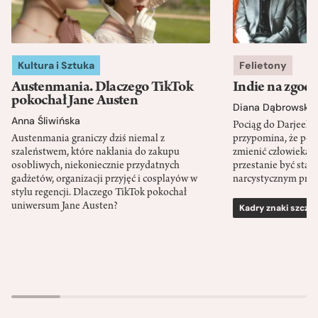
Kultura i Sztuka
Felietony
Austenmania. Dlaczego TikTok
Indie na zgod
pokochał Jane Austen
Diana Dąbrowska
Anna Śliwińska
Pociąg do Darjeeli
Austenmania graniczy dziś niemal z
przypomina, że po
szaleństwem, które nakłania do zakupu
zmienić człowieka d
osobliwych, niekoniecznie przydatnych
przestanie być sta
gadżetów, organizacji przyjęć i cosplayów w
narcystycznym pro
stylu regencji. Dlaczego TikTok pokochał
uniwersum Jane Austen?
Kadry znaki szcze