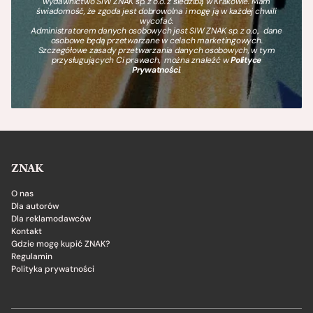
wydawnictwo SIW ZNAK sp. z o.o. z siedzibą w Krakowie. Mam
świadomość, że zgoda jest dobrowolna i mogę ją w każdej chwili
wycofać.
Administratorem danych osobowych jest SIW ZNAK sp. z o.o., dane
osobowe będą przetwarzane w celach marketingowych.
Szczegółowe zasady przetwarzania danych osobowych, w tym
przysługujących Ci prawach, można znaleźć w
Polityce
Prywatności
.
ZNAK
O nas
Dla autorów
Dla reklamodawców
Kontakt
Gdzie mogę kupić ZNAK?
Regulamin
Polityka prywatności