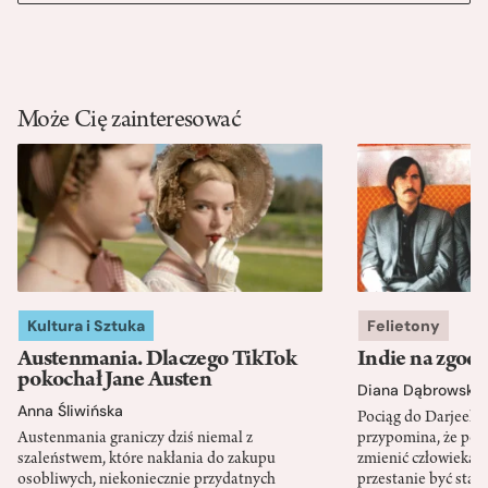
Może Cię zainteresować
Kultura i Sztuka
Felietony
Austenmania. Dlaczego TikTok
Indie na zgod
pokochał Jane Austen
Diana Dąbrowska
Anna Śliwińska
Pociąg do Darjeeli
Austenmania graniczy dziś niemal z
przypomina, że po
szaleństwem, które nakłania do zakupu
zmienić człowieka d
osobliwych, niekoniecznie przydatnych
przestanie być sta