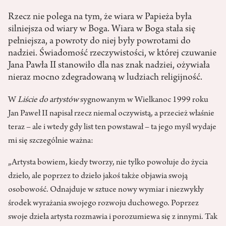
Rzecz nie polega na tym, że wiara w Papieża była
silniejsza od wiary w Boga. Wiara w Boga stała się
pełniejsza, a powroty do niej były powrotami do
nadziei. Świadomość rzeczywistości, w której czuwanie
Jana Pawła II stanowiło dla nas znak nadziei, ożywiała
nieraz mocno zdegradowaną w ludziach religijność.
W
Liście do artystów
sygnowanym w Wielkanoc 1999 roku
Jan Paweł II napisał rzecz niemal oczywistą, a przecież właśnie
teraz – ale i wtedy gdy list ten powstawał – ta jego myśl wydaje
mi się szczególnie ważna:
„Artysta bowiem, kiedy tworzy, nie tylko powołuje do życia
dzieło, ale poprzez to dzieło jakoś także objawia swoją
osobowość. Odnajduje w sztuce nowy wymiar i niezwykły
środek wyrażania swojego rozwoju duchowego. Poprzez
swoje dzieła artysta rozmawia i porozumiewa się z innymi. Tak