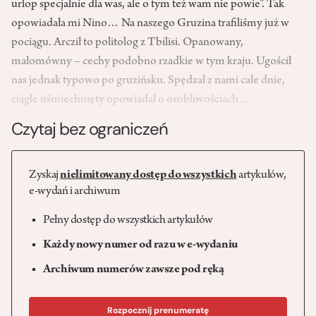
urlop specjalnie dla was, ale o tym też wam nie powie”. Tak
opowiadała mi Nino… Na naszego Gruzina trafiliśmy już w
pociągu. Arcził to politolog z Tbilisi. Opanowany,
małomówny – cechy podobno rzadkie w tym kraju. Ugościł
nas jednak typowo po gruzińsku. Spędzał z nami całe dnie,
ciągle uśmiechnięty opowiadał o osobliwościach…
Czytaj bez ograniczeń
Zyskaj
nielimitowany dostęp do wszystkich
artykułów,
e-wydań i archiwum
Pełny dostęp do wszystkich artykułów
Każdy nowy numer od razu w e-wydaniu
Archiwum numerów zawsze pod ręką
Rozpocznij prenumeratę