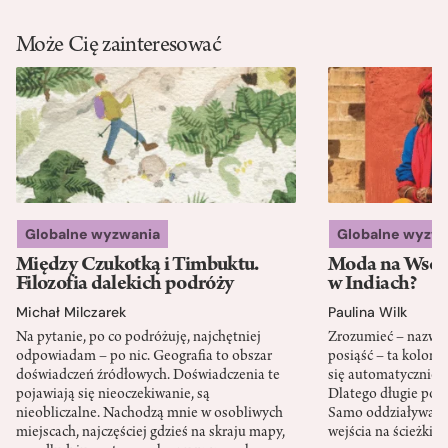
Może Cię zainteresować
Globalne wyzwania
Globalne wyzw
Między Czukotką i Timbuktu.
Moda na Wsch
Filozofia dalekich podróży
w Indiach?
Michał Milczarek
Paulina Wilk
Na pytanie, po co podróżuję, najchętniej
Zrozumieć – nazwać 
odpowiadam – po nic. Geografia to obszar
posiąść – ta kolon
doświadczeń źródłowych. Doświadczenia te
się automatycznie, a
pojawiają się nieoczekiwanie, są
Dlatego długie podr
nieobliczalne. Nachodzą mnie w osobliwych
Samo oddziaływanie 
miejscach, najczęściej gdzieś na skraju mapy,
wejścia na ścieżki i