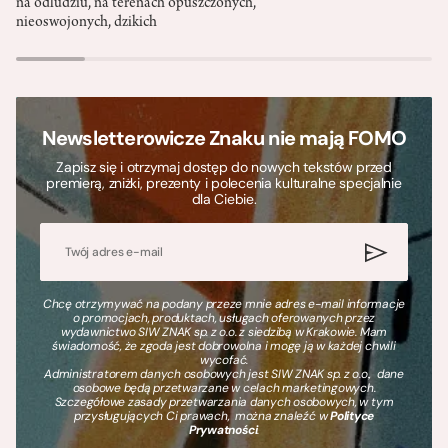
na odludziu, na terenach opuszczonych,
nieoswojonych, dzikich
Newsletterowicze Znaku nie mają FOMO
Zapisz się i otrzymaj dostęp do nowych tekstów przed
premierą, zniżki, prezenty i polecenia kulturalne specjalnie
dla Ciebie.
Chcę otrzymywać na podany przeze mnie adres e-mail informacje
o promocjach, produktach, usługach oferowanych przez
wydawnictwo SIW ZNAK sp. z o.o. z siedzibą w Krakowie. Mam
świadomość, że zgoda jest dobrowolna i mogę ją w każdej chwili
wycofać.
Administratorem danych osobowych jest SIW ZNAK sp. z o.o., dane
osobowe będą przetwarzane w celach marketingowych.
Szczegółowe zasady przetwarzania danych osobowych, w tym
przysługujących Ci prawach, można znaleźć w
Polityce
Prywatności
.