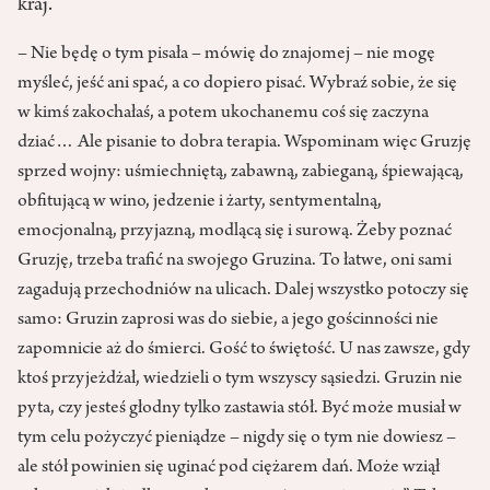
kraj.
– Nie będę o tym pisała – mówię do znajomej – nie mogę
myśleć, jeść ani spać, a co dopiero pisać. Wybraź sobie, że się
w kimś zakochałaś, a potem ukochanemu coś się zaczyna
dziać… Ale pisanie to dobra terapia. Wspominam więc Gruzję
sprzed wojny: uśmiechniętą, zabawną, zabieganą, śpiewającą,
obfitującą w wino, jedzenie i żarty, sentymentalną,
emocjonalną, przyjazną, modlącą się i surową. Żeby poznać
Gruzję, trzeba trafić na swojego Gruzina. To łatwe, oni sami
zagadują przechodniów na ulicach. Dalej wszystko potoczy się
samo: Gruzin zaprosi was do siebie, a jego gościnności nie
zapomnicie aż do śmierci. Gość to świętość. U nas zawsze, gdy
ktoś przyjeżdżał, wiedzieli o tym wszyscy sąsiedzi. Gruzin nie
pyta, czy jesteś głodny tylko zastawia stół. Być może musiał w
tym celu pożyczyć pieniądze – nigdy się o tym nie dowiesz –
ale stół powinien się uginać pod ciężarem dań. Może wziął