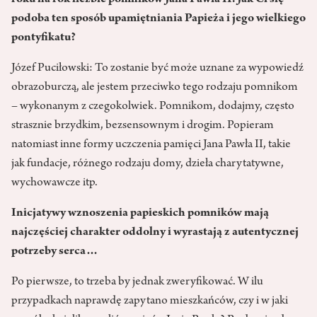
roku na rok liczbie pomników Jana Pawła II. Jak Ci się
podoba ten sposób upamiętniania Papieża i jego wielkiego
pontyfikatu?
Józef Puciłowski: To zostanie być może uznane za wypowiedź
obrazoburczą, ale jestem przeciwko tego rodzaju pomnikom
– wykonanym z czegokolwiek. Pomnikom, dodajmy, często
strasznie brzydkim, bezsensownym i drogim. Popieram
natomiast inne formy uczczenia pamięci Jana Pawła II, takie
jak fundacje, różnego rodzaju domy, dzieła charytatywne,
wychowawcze itp.
Inicjatywy wznoszenia papieskich pomników mają
najczęściej charakter oddolny i wyrastają z autentycznej
potrzeby serca…
Po pierwsze, to trzeba by jednak zweryfikować. W ilu
przypadkach naprawdę zapytano mieszkańców, czy i w jaki