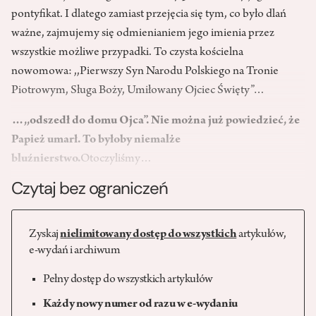
pontyfikat. I dlatego zamiast przejęcia się tym, co było dlań
ważne, zajmujemy się odmienianiem jego imienia przez
wszystkie możliwe przypadki. To czysta kościelna
nowomowa: ,,Pierwszy Syn Narodu Polskiego na Tronie
Piotrowym, Sługa Boży, Umiłowany Ojciec Święty”…
…,,odszedł do domu Ojca”. Nie można już powiedzieć, że
Papież umarł. To byłoby niemalże
bluźnierstwo.
Otoczyliśmy…
Czytaj bez ograniczeń
Zyskaj
nielimitowany dostęp do wszystkich
artykułów,
e-wydań i archiwum
Pełny dostęp do wszystkich artykułów
Każdy nowy numer od razu w e-wydaniu