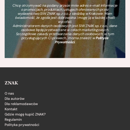
Chcę otrzymywać na podany przeze mnie adres e-mail informacje
o promocjach, produktach, usługach oferowanych przez
wydawnictwo SIW ZNAK sp. z o.o. z siedzibą w Krakowie. Mam
świadomość, że zgoda jest dobrowolna i mogę ją w każdej chwili
wycofać.
Administratorem danych osobowych jest SIW ZNAK sp. z o.o., dane
osobowe będą przetwarzane w celach marketingowych.
Szczegółowe zasady przetwarzania danych osobowych, w tym
przysługujących Ci prawach, można znaleźć w
Polityce
Prywatności
.
ZNAK
O nas
Dla autorów
Dla reklamodawców
Kontakt
Gdzie mogę kupić ZNAK?
Regulamin
Polityka prywatności