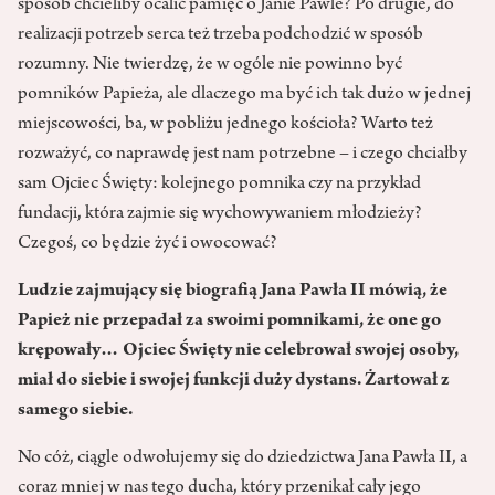
sposób chcieliby ocalić pamięć o Janie Pawle? Po drugie, do
realizacji potrzeb serca też trzeba podchodzić w sposób
rozumny. Nie twierdzę, że w ogóle nie powinno być
pomników Papieża, ale dlaczego ma być ich tak dużo w jednej
miejscowości, ba, w pobliżu jednego kościoła? Warto też
rozważyć, co naprawdę jest nam potrzebne – i czego chciałby
sam Ojciec Święty: kolejnego pomnika czy na przykład
fundacji, która zajmie się wychowywaniem młodzieży?
Czegoś, co będzie żyć i owocować?
Ludzie zajmujący się biografią Jana Pawła II mówią, że
Papież nie przepadał za swoimi pomnikami, że one go
krępowały… Ojciec Święty nie celebrował swojej osoby,
miał do siebie i swojej funkcji duży dystans. Żartował z
samego siebie.
No cóż, ciągle odwołujemy się do dziedzictwa Jana Pawła II, a
coraz mniej w nas tego ducha, który przenikał cały jego