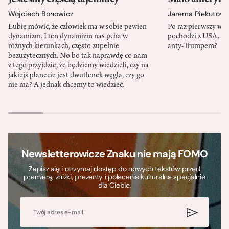
Wojciech Bonowicz
Jarema Piekutows
Lubię mówić, że człowiek ma w sobie pewien
Po raz pierwszy w h
dynamizm. I ten dynamizm nas pcha w
pochodzi z USA. Cz
różnych kierunkach, często zupełnie
anty-Trumpem?
bezużytecznych. No bo tak naprawdę co nam
z tego przyjdzie, że będziemy wiedzieli, czy na
jakiejś planecie jest dwutlenek węgla, czy go
nie ma? A jednak chcemy to wiedzieć.
Newsletterowicze Znaku nie mają FOMO
Zapisz się i otrzymaj dostęp do nowych tekstów przed
premierą, zniżki, prezenty i polecenia kulturalne specjalnie
dla Ciebie.