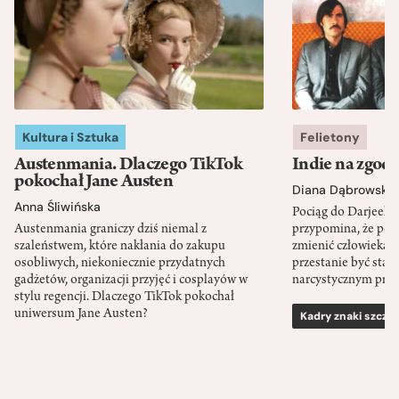
Kultura i Sztuka
Felietony
Austenmania. Dlaczego TikTok
Indie na zgod
pokochał Jane Austen
Diana Dąbrowska
Anna Śliwińska
Pociąg do Darjeeli
Austenmania graniczy dziś niemal z
przypomina, że po
szaleństwem, które nakłania do zakupu
zmienić człowieka d
osobliwych, niekoniecznie przydatnych
przestanie być sta
gadżetów, organizacji przyjęć i cosplayów w
narcystycznym pro
stylu regencji. Dlaczego TikTok pokochał
uniwersum Jane Austen?
Kadry znaki szcze