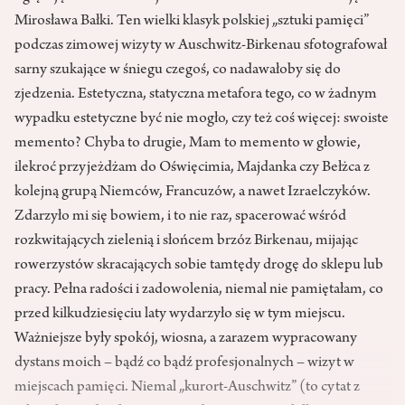
Mirosława Bałki. Ten wielki klasyk polskiej „sztuki pamięci”
podczas zimowej wizyty w Auschwitz-Birkenau sfotografował
sarny szukające w śniegu czegoś, co nadawałoby się do
zjedzenia. Estetyczna, statyczna metafora tego, co w żadnym
wypadku estetyczne być nie mogło, czy też coś więcej: swoiste
memento? Chyba to drugie, Mam to memento w głowie,
ilekroć przyjeżdżam do Oświęcimia, Majdanka czy Bełżca z
kolejną grupą Niemców, Francuzów, a nawet Izraelczyków.
Zdarzyło mi się bowiem, i to nie raz, spacerować wśród
rozkwitających zielenią i słońcem brzóz Birkenau, mijając
rowerzystów skracających sobie tamtędy drogę do sklepu lub
pracy. Pełna radości i zadowolenia, niemal nie pamiętałam, co
przed kilkudziesięciu laty wydarzyło się w tym miejscu.
Ważniejsze były spokój, wiosna, a zarazem wypracowany
dystans moich – bądź co bądź profesjonalnych – wizyt w
miejscach pamięci. Niemal „kurort-Auschwitz” (to cytat z