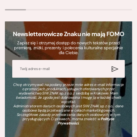
Newsletterowicze Znaku nie mają FOMO
Zapisz się i otrzymaj dostęp do nowych tekstów przed
premierą, zniżki, prezenty i polecenia kulturalne specjalnie
dla Ciebie.
Chcę otrzymywać na podany przeze mnie adres e-mail informacje
o promocjach, produktach, usługach oferowanych przez
wydawnictwo SIW ZNAK sp. z o.o. z siedzibą w Krakowie. Mam
świadomość, że zgoda jest dobrowolna i mogę ją w każdej chwili
wycofać.
Administratorem danych osobowych jest SIW ZNAK sp. z o.o., dane
osobowe będą przetwarzane w celach marketingowych.
Szczegółowe zasady przetwarzania danych osobowych, w tym
przysługujących Ci prawach, można znaleźć w
Polityce
Prywatności
.