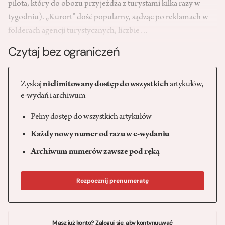
pilota, który do obozu przyjeżdża z turystami kilka razy w
tygodniu). „Kurort” dość popularny, sądząc po reklamach w
folderach agencji turystycznych, liczbie…
Czytaj bez ograniczeń
Zyskaj
nielimitowany dostęp do wszystkich
artykułów,
e-wydań i archiwum
Pełny dostęp do wszystkich artykułów
Każdy nowy numer od razu w e-wydaniu
Archiwum numerów zawsze pod ręką
Rozpocznij prenumeratę
Masz już konto? Zaloguj się, aby kontynuuwać