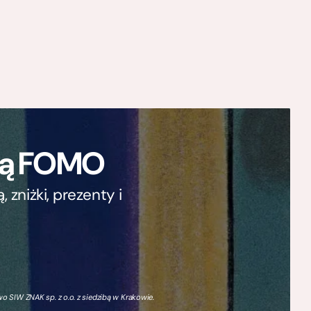
ają FOMO
zniżki, prezenty i
 SIW ZNAK sp. z o.o. z siedzibą w Krakowie.