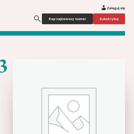
Zaloguj się
Kup najnowszy numer
Subskrybuj
3