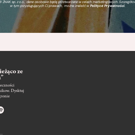
 ZNAK sp. z o.o., dane osobowe będą przetwarzane w celach marketingowych. Szczegół
w tym przysługujących Ci prawach, można znaleźć w
Polityce Prywatności
.
ieżąco ze
m”
eczności
nikow. Dysktuj
gronie