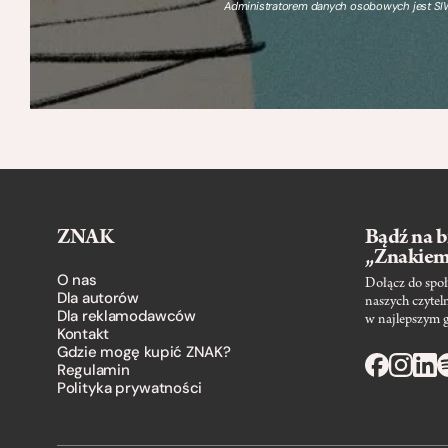
Administratorem danych osobowych jest SIW
ZNAK
Bądź na b
„Znakie
O nas
Dołącz do społ
Dla autorów
naszych czytel
Dla reklamodawców
w najlepszym 
Kontakt
Gdzie mogę kupić ZNAK?
Regulamin
Polityka prywatności