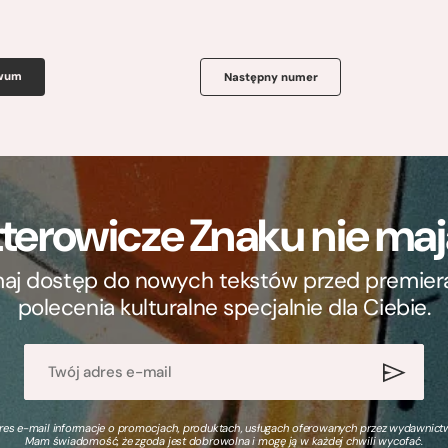
iwum
Następny numer
terowicze Znaku nie m
ymaj dostęp do nowych tekstów przed premierą, 
polecenia kulturalne specjalnie dla Ciebie.
s e-mail informacje o promocjach, produktach, usługach oferowanych przez wydawnictwo
Mam świadomość, że zgoda jest dobrowolna i mogę ją w każdej chwili wycofać.