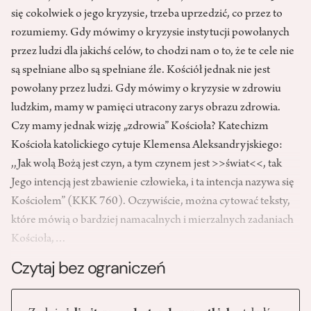
się cokolwiek o jego kryzysie, trzeba uprzedzić, co przez to
rozumiemy. Gdy mówimy o kryzysie instytucji powołanych
przez ludzi dla jakichś celów, to chodzi nam o to, że te cele nie
są spełniane albo są spełniane źle. Kościół jednak nie jest
powołany przez ludzi. Gdy mówimy o kryzysie w zdrowiu
ludzkim, mamy w pamięci utracony zarys obrazu zdrowia.
Czy mamy jednak wizję „zdrowia” Kościoła? Katechizm
Kościoła katolickiego cytuje Klemensa Aleksandryjskiego:
,,Jak wolą Bożą jest czyn, a tym czynem jest >>świat<<, tak
Jego intencją jest zbawienie człowieka, i ta intencja nazywa się
Kościołem” (KKK 760). Oczywiście, można cytować teksty,
które mówią o bardziej namacalnych i mierzalnych zadaniach
Kościoła,…
Czytaj bez ograniczeń