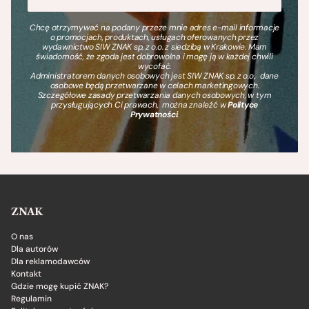
Chcę otrzymywać na podany przeze mnie adres e-mail informacje
o promocjach, produktach, usługach oferowanych przez
wydawnictwo SIW ZNAK sp. z o.o. z siedzibą w Krakowie. Mam
świadomość, że zgoda jest dobrowolna i mogę ją w każdej chwili
wycofać.
Administratorem danych osobowych jest SIW ZNAK sp. z o.o., dane
osobowe będą przetwarzane w celach marketingowych.
Szczegółowe zasady przetwarzania danych osobowych, w tym
przysługujących Ci prawach, można znaleźć w
Polityce
Prywatności
.
ZNAK
O nas
Dla autorów
Dla reklamodawców
Kontakt
Gdzie mogę kupić ZNAK?
Regulamin