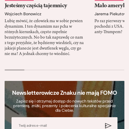
Jesteśmy częścią tajemnicy
Mało amerykań
Wojciech Bonowicz
Jarema Piekutows
Lubię mówić, że człowiek ma w sobie pewien
Po raz pierwszy w h
dynamizm. I ten dynamizm nas pcha w
pochodzi z USA. Cz
różnych kierunkach, często zupełnie
anty-Trumpem?
bezużytecznych. No bo tak naprawdę co nam
z tego przyjdzie, że będziemy wiedzieli, czy na
jakiejś planecie jest dwutlenek węgla, czy go
nie ma? A jednak chcemy to wiedzieć.
Newsletterowicze Znaku nie mają FOMO
Zapisz się i otrzymaj dostęp do nowych tekstów przed
premierą, zniżki, prezenty i polecenia kulturalne specjalnie
dla Ciebie.