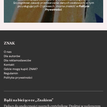
Szczegółowe zasady przetwarzania danych osobowych, w tym
przysługujących Ci prawach, można znaleźć w
Polityce
Prywatności
.
ZNAK
O nas
Dla autorów
Dla reklamodawców
Kontakt
Gdzie mogę kupić ZNAK?
Regulamin
Polityka prywatności
Bądź na bieżąco ze „Znakiem”
Dołącz do społeczności naszych czytelnikow. Dysktuj w najlepszym