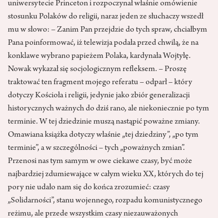
uniwersytecie Princeton i rozpoczynał właśnie omówienie
stosunku Polaków do religii, naraz jeden ze słuchaczy wszedł
mu w słowo: – Zanim Pan przejdzie do tych spraw, chciałbym
Pana poinformować, iż telewizja podała przed chwilą, że na
konklawe wybrano papieżem Polaka, kardynała Wojtyłę.
Nowak wykazał się socjologicznym refleksem. – Proszę
traktować ten fragment mojego referatu – odparł – który
dotyczy Kościoła i religii, jedynie jako zbiór generalizacji
historycznych ważnych do dziś rano, ale niekoniecznie po tym
terminie. W tej dziedzinie muszą nastąpić poważne zmiany.
Omawiana książka dotyczy właśnie „tej dziedziny”, „po tym
terminie”, a w szczególności – tych „poważnych zmian”.
Przenosi nas tym samym w owe ciekawe czasy, być może
najbardziej zdumiewające w całym wieku XX, których do tej
pory nie udało nam się do końca zrozumieć: czasy
„Solidarności”, stanu wojennego, rozpadu komunistycznego
reżimu, ale przede wszystkim czasy niezauważonych