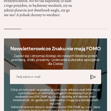
bezużytecznych. No bo tak naprawdę co nam
z tego przyjdzie, że będziemy wiedzieli, czy na
jakiejś planecie jest dwutlenek węgla, czy go
nie ma? A jednak chcemy to wiedzieć.
Newsletterowicze Znaku nie mają FOMO
Zapisz się i otrzymaj dostęp do nowych tekstów przed
premierą, zniżki, prezenty i polecenia kulturalne specjalnie
dla Ciebie.
Chcę otrzymywać na podany przeze mnie adres e-mail informacje
o promocjach, produktach, usługach oferowanych przez
wydawnictwo SIW ZNAK sp. z o.o. z siedzibą w Krakowie. Mam
świadomość, że zgoda jest dobrowolna i mogę ją w każdej chwili
wycofać.
Administratorem danych osobowych jest SIW ZNAK sp. z o.o., dane
osobowe będą przetwarzane w celach marketingowych.