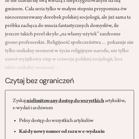
że nie dzielili się swą wiedzą z nieprzygotowanym na nią
gminem. Cała seria tylko w małym stopniu przypomina ów
nieocenzurowany dorobek polskiej socjologii, ale już sama ta
próbka zachęca do snucia fantastycznych domysłów, ile
jeszcze takich pereł skryło „na własny użytek” zazdrosne
grono profesorskie. Religijność społeczeństwa… pokazuje nie
tylko unikalny moment w życiu religijnym narodu, nie tylko
nawet wyjątkowy etap w rozwoju polskiej socjologii, lecz
także unikalny moment…
Czytaj bez ograniczeń
Zyskaj
nielimitowany dostęp do wszystkich
artykułów,
e-wydań i archiwum
Pełny dostęp do wszystkich artykułów
Każdy nowy numer od razu w e-wydaniu