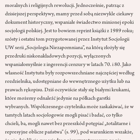
moralnych i religijnych rewolucji. Jednocześnie, patrząc z
dzisiejszej perspektywy, mamy przed sobą niezwykle ciekawy
dokument historyczny, wspaniałe świadectwo minionej epoki
socjologii polskiej. Jest to bowiem reprint książki z 1989 roku;
szósty i ostatni tom przygotowanej przez Instytut Socjologii
UW serii „Socjologia Niezapomniana”, na którą złożyły się
przedruki niskonakładowych pozycji, wyłączonych
wspaniałomyślnie z ingerencji cenzury w latach 70. i 80. Jako
własność Instytutu były rozpowszechniane najczęściej według
rozdzielnika, udostępniane do wewnętrznego użytku lub na
prawach rękopisu. Dziś oczywiście stały się białymi krukami,
które możemy odnaleźć jedynie na półkach garstki
wybranych. Współczesnego czytelnika może zaskakiwać, że w
tamtych latach socjologowie mogli pisać i badać, co tylko
chcieli, ba, mogli nawet bez przeszkód potępiać „totalitarne i
represyjne oblicze państwa” (s. 99), pod warunkiem wszakże,