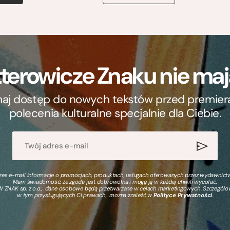
terowicze Znaku nie m
ymaj dostęp do nowych tekstów przed premierą, 
polecenia kulturalne specjalnie dla Ciebie.
s e-mail informacje o promocjach, produktach, usługach oferowanych przez wydawnictwo
Mam świadomość, że zgoda jest dobrowolna i mogę ją w każdej chwili wycofać.
 ZNAK sp. z o.o., dane osobowe będą przetwarzane w celach marketingowych. Szczegół
w tym przysługujących Ci prawach, można znaleźć w
Polityce Prywatności
.