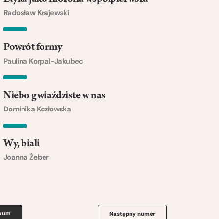
Radosław Krajewski
Powrót formy
Paulina Korpal-Jakubec
Niebo gwiaździste w nas
Dominika Kozłowska
Wy, biali
Joanna Żeber
iwum
Następny numer