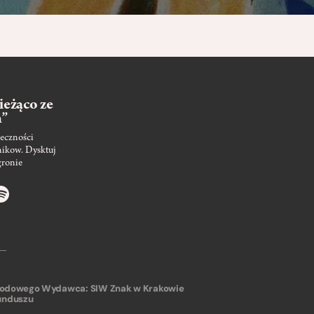
ieżąco ze
m”
eczności
nikow. Dysktuj
gronie
arodowego
Wydawca: SIW Znak w Krakowie
unduszu