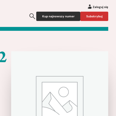
Zaloguj się
Kup najnowszy numer
Subskrybuj
2