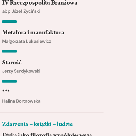
IV Rzeczpospolita Branżowa
abp Józef Życiński
Metafora i manufaktura
Małgorzata Łukasiewicz
Starość
Jerzy Surdykowski
***
Halina Bortnowska
Zdarzenia – książki – ludzie
Etyka jako filozofia współpierwsza