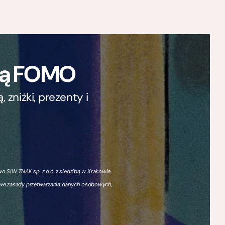
ają FOMO
zniżki, prezenty i
 SIW ZNAK sp. z o.o. z siedzibą w Krakowie.
owe zasady przetwarzania danych osobowych,