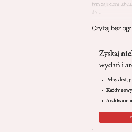
tym zajęciom uświa
do…
Czytaj bez og
Zyskaj
nie
wydań i a
Pełny dostęp
Każdy nowy 
Archiwum n
R