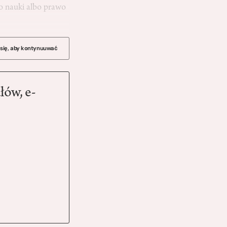
o nauki albo prawo
 się, aby kontynuuwać
łów, e-