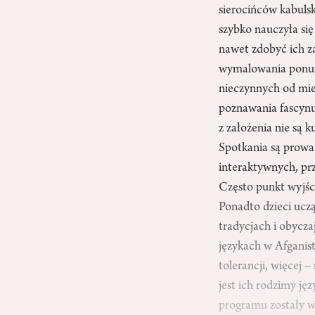
sierocińców kabulsk
szybko nauczyła się
nawet zdobyć ich za
wymalowania ponury
nieczynnych od mies
poznawania fascynuj
z założenia nie są 
Spotkania są prowa
interaktywnych, prz
Często punkt wyjści
Ponadto dzieci uczą
tradycjach i obycz
językach w Afganist
tolerancji, więcej –
jest ich rodzimy ję
programu zostały wł