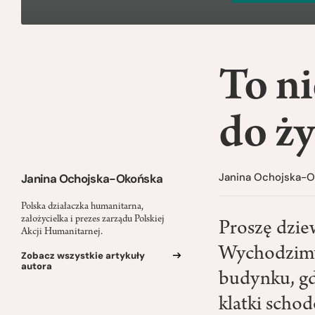
To ni
do ży
Janina Ochojska-
Janina Ochojska-Okońska
Polska działaczka humanitarna,
założycielka i prezes zarządu Polskiej
Proszę dzie
Akcji Humanitarnej.
Wychodzimy
Zobacz wszystkie artykuły
autora
budynku, gd
klatki scho