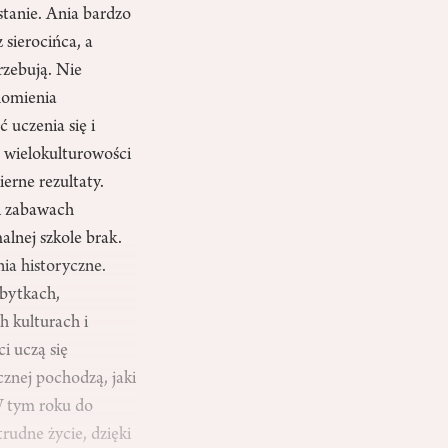
stanie. Ania bardzo
 sierocińca, a
rzebują. Nie
homienia
 uczenia się i
z wielokulturowości
erne rezultaty.
 i zabawach
alnej szkole brak.
nia historyczne.
abytkach,
h kulturach i
i uczą się
icznej pochodzą, jaki
 W tym roku do
rudne życie, dzięki