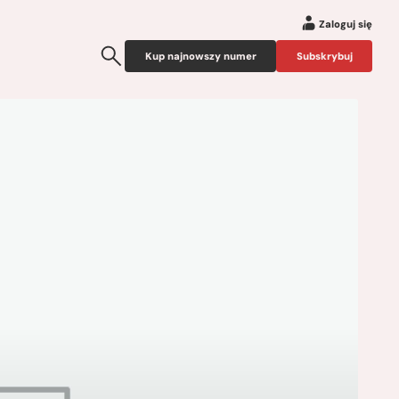
Zaloguj się
Kup najnowszy numer
Subskrybuj