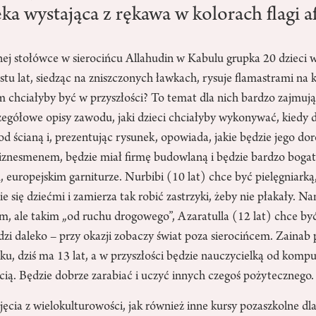
ka wystająca z rękawa w kolorach flagi af
ej stołówce w sierocińcu Allahudin w Kabulu grupka 20 dzieci 
astu lat, siedząc na zniszczonych ławkach, rysuje flamastrami na
m chciałyby być w przyszłości? To temat dla nich bardzo zajmuj
czegółowe opisy zawodu, jaki dzieci chciałyby wykonywać, kiedy
pod ścianą i, prezentując rysunek, opowiada, jakie będzie jego dor
biznesmenem, będzie miał firmę budowlaną i będzie bardzo bogat
, europejskim garniturze. Nurbibi (10 lat) chce być pielęgniarką
e się dziećmi i zamierza tak robić zastrzyki, żeby nie płakały. Na
m, ale takim „od ruchu drogowego”, Azaratulla (12 lat) chce by
dzi daleko – przy okazji zobaczy świat poza sierocińcem. Zainab
ku, dziś ma 13 lat, a w przyszłości będzie nauczycielką od kom
ią. Będzie dobrze zarabiać i uczyć innych czegoś pożytecznego.
jęcia z wielokulturowości, jak również inne kursy pozaszkolne dla