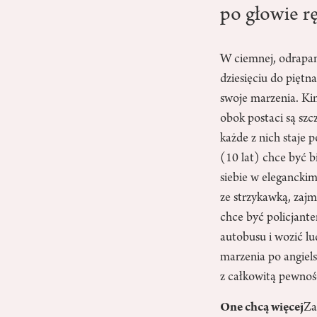
po głowie rę
W ciemnej, odrapan
dziesięciu do piętn
swoje marzenia. Ki
obok postaci są sz
każde z nich staje 
(10 lat) chce być 
siebie w eleganckim
ze strzykawką, zajmi
chce być policjante
autobusu i wozić lu
marzenia po angiels
z całkowitą pewnośc
One chcą więcej
Za