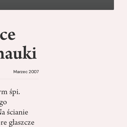
sce
 nauki
Marzec 2007
m śpi.
ego
a ścianie
re głaszcze