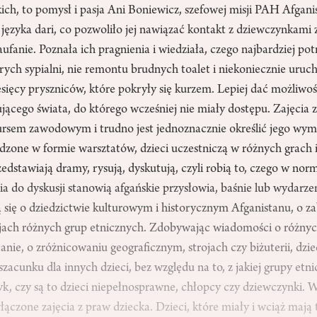
ich, to pomysł i pasja Ani Boniewicz, szefowej misji PAH Afgani
 języka dari, co pozwoliło jej nawiązać kontakt z dziewczynkami z
ufanie. Poznała ich pragnienia i wiedziała, czego najbardziej pot
ch sypialni, nie remontu brudnych toalet i niekoniecznie uruc
ięcy pryszniców, które pokryły się kurzem. Lepiej dać możliwość
ącego świata, do którego wcześniej nie miały dostępu. Zajęcia 
kursem zawodowym i trudno jest jednoznacznie określić jego wymi
dzone w formie warsztatów, dzieci uczestniczą w różnych grach
edstawiają dramy, rysują, dyskutują, czyli robią to, czego w norm
a do dyskusji stanowią afgańskie przysłowia, baśnie lub wydarze
 się o dziedzictwie kulturowym i historycznym Afganistanu, o z
ajach różnych grup etnicznych. Zdobywając wiadomości o różnyc
anie, o zróżnicowaniu geograficznym, strojach czy biżuterii, dziec
 szacunku dla innych dzieci, bez względu na to, z jakiej grupy etn
zyk, czy są to dzieci niepełnosprawne, chłopcy czy dziewczynki.
ączone zajęcia z praw dziecka. Dzieci, które miały i wciąż mają t