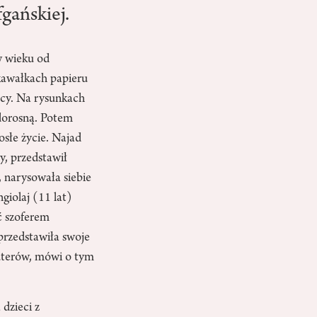
gańskiej.
w wieku od
 kawałkach papieru
ący. Na rysunkach
 dorosną. Potem
osłe życie. Najad
y, przedstawił
, narysowała siebie
ngiolaj (11 lat)
ć szoferem
 przedstawiła swoje
puterów, mówi o tym
 dzieci z