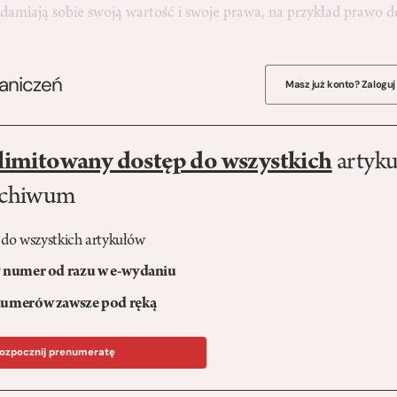
damiają sobie swoją wartość i swoje prawa, na przykład prawo d
raniczeń
Masz już konto? Zaloguj
limitowany dostęp do wszystkich
artyku
rchiwum
 do wszystkich artykułów
numer od razu w e-wydaniu
umerów zawsze pod ręką
ozpocznij prenumeratę