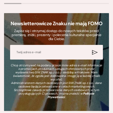
Newsletterowicze Znaku nie mają FOMO
Zapisz się i otrzymaj dostęp do nowych tekstów przed
premierą, zniżki, prezenty i polecenia kulturalne specjalnie
dla Ciebie.
Chcę otrzymywać na podany przeze mnie adres e-mail informacje
o promocjach, produktach, usługach oferowanych przez
wydawnictwo SIW ZNAK sp. z o.o. z siedzibą w Krakowie. Mam
świadomość, że zgoda jest dobrowolna i mogę ją w każdej chwili
wycofać.
Administratorem danych osobowych jest SIW ZNAK sp. z o.o., dane
osobowe będą przetwarzane w celach marketingowych.
Szczegółowe zasady przetwarzania danych osobowych, w tym
przysługujących Ci prawach, można znaleźć w
Polityce
Prywatności
.