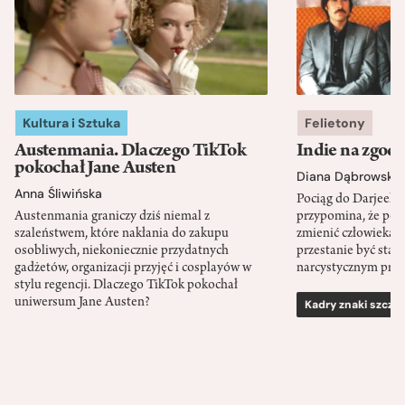
Kultura i Sztuka
Felietony
Austenmania. Dlaczego TikTok
Indie na zgod
pokochał Jane Austen
Diana Dąbrowska
Anna Śliwińska
Pociąg do Darjeeli
Austenmania graniczy dziś niemal z
przypomina, że po
szaleństwem, które nakłania do zakupu
zmienić człowieka d
osobliwych, niekoniecznie przydatnych
przestanie być sta
gadżetów, organizacji przyjęć i cosplayów w
narcystycznym pro
stylu regencji. Dlaczego TikTok pokochał
uniwersum Jane Austen?
Kadry znaki szcze