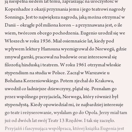
ją niespełna siedem lat temu, zapraszając na uroczystość w
Kopenhadze z okazji przyznania jemu i jego teatrowi nagrody
Sonninga. Jest to największa nagroda, jaką można otrzymać w
Danii – okrągłe pół miliona koron – a przyznawana jest, o ile
wiem, twórcom obcego pochodzenia. Eugenio urodził się we
Włoszech w roku 1936. Miał osiemnaście lat, kiedy pod
wpływem lektury Hamsuna wyemigrował do Norwegii, gdzie
zmywał garnki, pracował na budowie oraz interesował się
filozofią hinduską i teatrem. W roku 1961 otrzymał włoskie
stypendium na studia w Polsce. Zaczął w Warszawie u
Bohdana Korzeniowskiego. Potem zjechał do Krakowa,
uwodził co ładniejsze dziewczyny, plątał się. Poznałam go
przez wspólnego przyjaciela, Norwega, który również był
stypendystą. Kiedy opowiedział mi, że najbardziej interesuje
go teatr i reżyserowanie, wysłałam go do Opola. Jerzy miał tam
już od dwóch lat swój Teatr 13 Rzędów. I tak się zaczęło.
Przyjaźń i fascynująca współpraca, której książka Eugenia jest