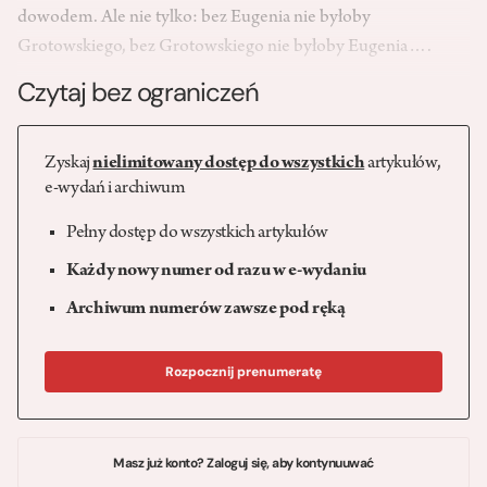
dowodem. Ale nie tylko: bez Eugenia nie byłoby
Grotowskiego, bez Grotowskiego nie byłoby Eugenia….
Czytaj bez ograniczeń
Zyskaj
nielimitowany dostęp do wszystkich
artykułów,
e-wydań i archiwum
Pełny dostęp do wszystkich artykułów
Każdy nowy numer od razu w e-wydaniu
Archiwum numerów zawsze pod ręką
Rozpocznij prenumeratę
Masz już konto? Zaloguj się, aby kontynuuwać