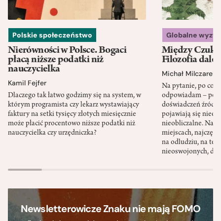
Polskie społeczeństwo
Globalne wyzw
Nierówności w Polsce. Bogaci
Między Czukot
płacą niższe podatki niż
Filozofia dale
nauczycielka
Michał Milczarek
Kamil Fejfer
Na pytanie, po co p
Dlaczego tak łatwo godzimy się na system, w
odpowiadam – po ni
którym programista czy lekarz wystawiający
doświadczeń źródło
faktury na setki tysięcy złotych miesięcznie
pojawiają się nieoc
może płacić procentowo niższe podatki niż
nieobliczalne. Nac
nauczycielka czy urzędniczka?
miejscach, najczęści
na odludziu, na ter
nieoswojonych, dzi
Newsletterowicze Znaku nie mają FOMO