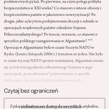
podstawowych pytań. Po pierwsze, na czym polega polityka
bezpieczeństwa w XXI wieku? Co stanowi o istocie obrony i
bezpieczeństwa państw w jakościowo nowej sytuacji? Po
drugie, jakie są kryteria podejmowania decyzji o udziale w
operacjach wojskowych państw-członków Sojuszu
Północnoatlantyckiego? Po trzecie, wreszcie, co stanowi o
specyfice polskiego zaangażowania w Afganistanie? ***
Operacja w Afganistanie była w czasie Szczytu NATO w
Rydze (koniec listopada 2006 r.) tematem nr jeden. Nie było
w czasie tej sesji NATO sprawy ważniejszej. Afganistan uważa
się za test wiarygodności odnowionego Sojuszu w jego
operacjach „poza obszarem” pojmowanym w sposób
tradycyjny – to znaczy działań podejmowanych…
Czytaj bez ograniczeń
Zyskaj
nielimitowany dostęp do wszystkich
artykułów,