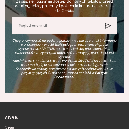
Zapisz się i otrzymaj dostęp do nowych tekstów przed
premierą, zniżki, prezenty i polecenia kulturalne specjalnie
dla Ciebie.
Chcę otrzymywać na podany przeze mnie adres e-mail informacje
o promocjach, produktach, usługach oferowanych przez
wydawnictwo SIW ZNAK sp. z o.o. z siedzibą w Krakowie. Mam
świadomość, że zgoda jest dobrowolna i mogę ją w każdej chwili
wycofać.
Administratorem danych osobowych jest SIW ZNAK sp. z o.o., dane
osobowe będą przetwarzane w celach marketingowych.
Szczegółowe zasady przetwarzania danych osobowych, w tym
przysługujących Ci prawach, można znaleźć w
Polityce
Prywatności
.
ZNAK
O nas