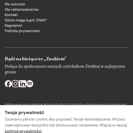
Dla autorów
Dla reklamodawców
Kontakt
Gdzie mogę kupić ZNAK?
Regulamin
Polityka prywatności
Bądź na bieżąco ze „Znakiem”
Dołącz do społeczności naszych czytelnikow. Dysktuj w najlepszym
gronie
Dofinansowano ze środków Ministra Kultury i Dziedzictwa Narodowego pochodzących
z Funduszu Promocji Kultury – państwowego funduszu celowego.
Twoja prywatność
Używamy plików cookie, aby poprawić Twoje doświadczenia. Możesz
zaakceptować wszystkie lub dostosować ustawienia. Więcej w naszej
polityce prywatności
.