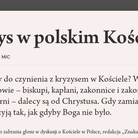
ys w polskim Kośc
k MIC
do czynienia z kryzysem w Kościele? 
wie – biskupi, kapłani, zakonnice i zako
ni – dalecy są od Chrystusa. Gdy zamias
żyją tak, jak gdyby Boga nie było.
 zabrania głosu w dyskusji o Kościele w Polsce, redakcja ,,Znak