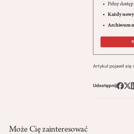
Pełny dostęp
Każdy nowy 
Archiwum n
R
Artykuł pojawił si
Udostępnij
Może Cię zainteresować