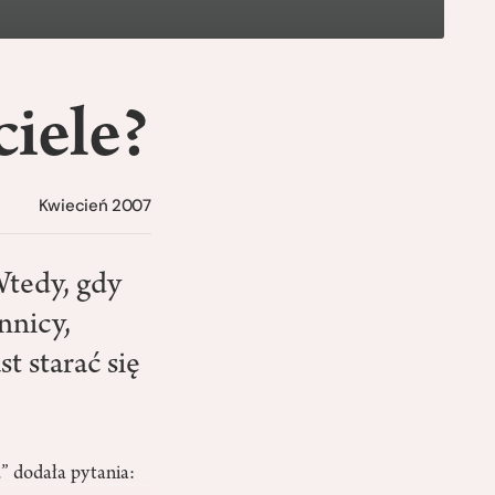
iele?
Kwiecień 2007
Wtedy, gdy
nnicy,
t starać się
u” dodała pytania: