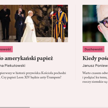
howość
Duchowość
o amerykański papież
Kiedy pośc
ma Piekutowski
Janusz Poniew
 pierwszy w historii przywódca Kościoła pochodzi
Warto czasem odwró
 Czy papież Leon XIV będzie anty-Trumpem?
i podążać ku temu,
rzeczy ziemskie są 