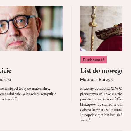
Duchowość
icie
List do nowego p
ierski
Mateusz Burzyk
cić się od tego, co materialne,
Piszemy do Leona XIV: Czy Wa
 co podniosłe, „albowiem wszystkie
pierwszym całkowicie zielony
nietrwałe”.
państwem na świecie? Czy prze
biskupów, by stanęli w obroni
dziś za to, że nieśli pomoc mi
Europejskiej z Białorusią? Czy
świat?