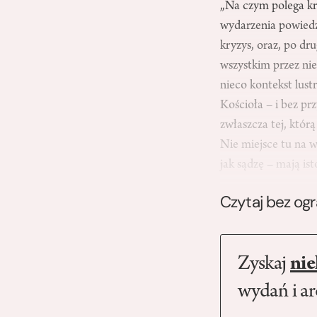
„Na czym polega kry
wydarzenia powiedzi
kryzys, oraz, po dr
wszystkim przez nie
nieco kontekst lust
Kościoła – i bez pr
zwłaszcza tej, któr
Nie miejsce tu na w
jak sądzę – mają i
Czytaj bez og
Zyskaj
nie
wydań i a