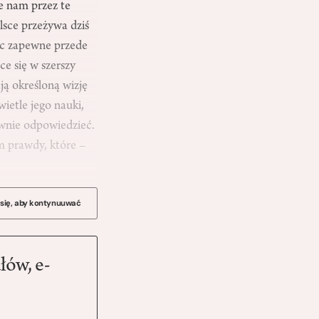
ce nam przez te
lsce przeżywa dziś
ięc zapewne przede
ce się w szerszy
ją określoną wizję
ietle jego nauki,
ownie odpowiedzieć.
im prawdy, które –
 się, aby kontynuuwać
łów, e-