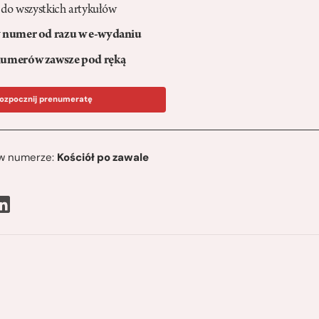
 do wszystkich artykułów
numer od razu w e-wydaniu
umerów zawsze pod ręką
ozpocznij prenumeratę
ę w numerze:
Kościół po zawale