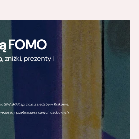
ają FOMO
zniżki, prezenty i
 SIW ZNAK sp. z o.o. z siedzibą w Krakowie.
owe zasady przetwarzania danych osobowych,