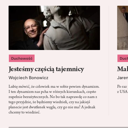
Duchowość
Duc
Jesteśmy częścią tajemnicy
Mał
Wojciech Bonowicz
Jare
Lubię mówić, że człowiek ma w sobie pewien dynamizm.
Po raz
I ten dynamizm nas pcha w różnych kierunkach, często
z USA.
zupełnie bezużytecznych. No bo tak naprawdę co nam z
tego przyjdzie, że będziemy wiedzieli, czy na jakiejś
planecie jest dwutlenek węgla, czy go nie ma? A jednak
chcemy to wiedzieć.