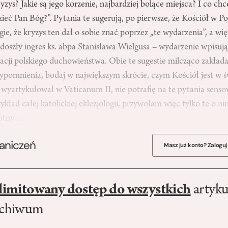
zys? Jakie są jego korzenie, najbardziej bolące miejsca? I co ch
eć Pan Bóg?”. Pytania te sugerują, po pierwsze, że Kościół w Po
ugie, że kryzys ten dał o sobie znać poprzez „te wydarzenia”, a w
doszły ingres ks. abpa Stanisława Wielgusa – wydarzenie wpisują
racji polskiego duchowieństwa. Obie te sugestie milcząco zakłada
zypomnienia, bodaj w największym skrócie, czym Kościół jest w św
ą wyartykułował w Vaticanum II, nie potrafię na te pytania sens
ykład całej katolickiej eklezjologii, przywołam więc tylko te o n
stotny…
raniczeń
Masz już konto? Zaloguj
limitowany dostęp do wszystkich
artyku
rchiwum