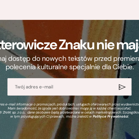
terowicze Znaku nie m
ymaj dostęp do nowych tekstów przed premierą, 
polecenia kulturalne specjalnie dla Ciebie.
s e-mail informacje o promocjach, produktach, usługach oferowanych przez wydawnictwo
Mam świadomość, że zgoda jest dobrowolna i mogę ją w każdej chwili wycofać.
 ZNAK sp. z o.o., dane osobowe będą przetwarzane w celach marketingowych. Szczegół
w tym przysługujących Ci prawach, można znaleźć w
Polityce Prywatności
.