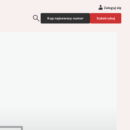
Zaloguj się
Kup najnowszy numer
Subskrybuj