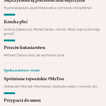
Mężczyznom są potrzebni inni mężczyźni
Psychoterapeuta Jacek Masłowski w rozmowie z Iloną Klimek
Krucha płeć
Andrzej Galbarczyk, Michał Zabdyr-Jamróz: Kiedy mężczyźni mają
gorzej?
Przeciw kutasiarstwu
Michael Chabon radzi, jak wychować syna
Społeczeństwo ◆ świat
Spóźnione tajwańskie #MeToo
Aleksandra Woźniak-Marchewka: Azjatycka walka o równość płci
Przyparci do muru