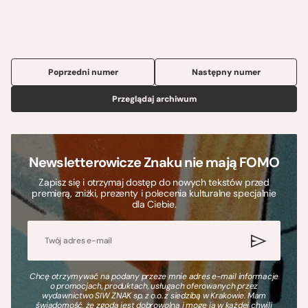
Poprzedni numer
Następny numer
Przeglądaj archiwum
Newsletterowicze Znaku nie mają FOMO
Zapisz się i otrzymaj dostęp do nowych tekstów przed
premierą, zniżki, prezenty i polecenia kulturalne specjalnie
dla Ciebie.
Chcę otrzymywać na podany przeze mnie adres e-mail informacje
o promocjach, produktach, usługach oferowanych przez
wydawnictwo SIW ZNAK sp. z o.o. z siedzibą w Krakowie. Mam
świadomość, że zgoda jest dobrowolna i mogę ją w każdej chwili