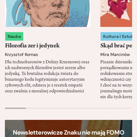
Nauka
Kultura i Sztuka
Filozofia zer i jedynek
Skąd brać pewn
Krzysztof Kornas
Mira Marcinów
Dla technobaronów z Doliny Krzemowej oraz
Pisanie dziennika 
ich nadwornych filozofów jesteś zerem albo
porządkowaniu myś
jedynką. Ta brutalna redukcja świata do
redukowaniu stresu,
binarnego kodu legitymizuje autorytaryzm
wdzięczności czy st
cyfrowych elit, odziera je z resztek empatii
I choć na te wszys
oraz zwalnia z moralnej odpowiedzialności
journalingu można 
nie dla tych korzyśc
Newsletterowicze Znaku nie mają FOMO