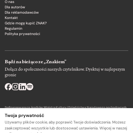
O nas
Dla autorów
Dla reklamodawców
Kontakt
Gdzie mogę kupić ZNAK?
Regulamin
Polityka prywatności
Bądź na bieżąco ze „Znakiem”
Dołącz do społeczności naszych czytelnikow. Dysktuj w najlepszym
gronie
Dofinansowano ze środków Ministra Kultury i Dziedzictwa Narodowego pochodzących
z Funduszu Promocji Kultury – państwowego funduszu celowego.
Twoja prywatność
Używamy plików cookie, aby poprawić Twoje doświadczenia. Możesz
zaakceptować wszystkie lub dostosować ustawienia. Więcej w naszej