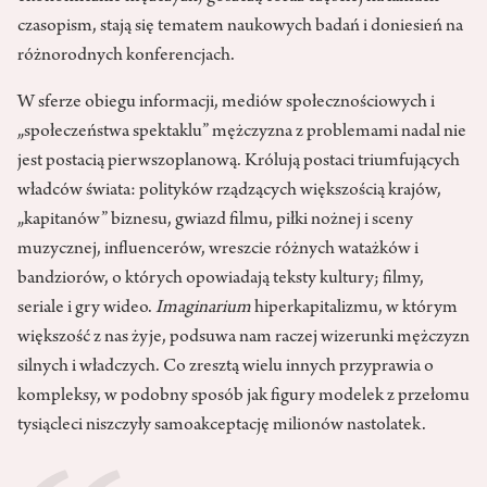
czasopism, stają się tematem naukowych badań i doniesień na
różnorodnych konferencjach.
W sferze obiegu informacji, mediów społecznościowych i
„społeczeństwa spektaklu” mężczyzna z problemami nadal nie
jest postacią pierwszoplanową. Królują postaci triumfujących
władców świata: polityków rządzących większością krajów,
„kapitanów” biznesu, gwiazd filmu, piłki nożnej i sceny
muzycznej, influencerów, wreszcie różnych watażków i
bandziorów, o których opowiadają teksty kultury; filmy,
seriale i gry wideo.
Imaginarium
hiperkapitalizmu, w którym
większość z nas żyje, podsuwa nam raczej wizerunki mężczyzn
silnych i władczych. Co zresztą wielu innych przyprawia o
kompleksy, w podobny sposób jak figury modelek z przełomu
tysiącleci niszczyły samoakceptację milionów nastolatek.