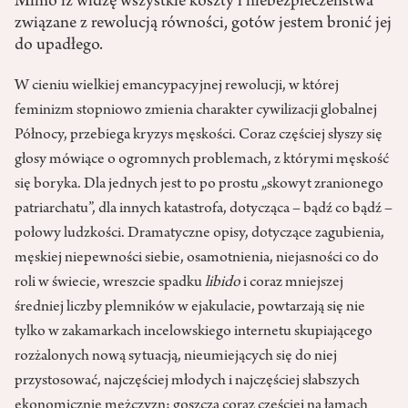
Mimo iż widzę wszystkie koszty i niebezpieczeństwa
związane z rewolucją równości, gotów jestem bronić jej
do upadłego.
W cieniu wielkiej emancypacyjnej rewolucji, w której
feminizm stopniowo zmienia charakter cywilizacji globalnej
Północy, przebiega kryzys męskości. Coraz częściej słyszy się
głosy mówiące o ogromnych problemach, z którymi męskość
się boryka. Dla jednych jest to po prostu „skowyt zranionego
patriarchatu”, dla innych katastrofa, dotycząca – bądź co bądź –
połowy ludzkości. Dramatyczne opisy, dotyczące zagubienia,
męskiej niepewności siebie, osamotnienia, niejasności co do
roli w świecie, wreszcie spadku
libido
i coraz mniejszej
średniej liczby plemników w ejakulacie, powtarzają się nie
tylko w zakamarkach incelowskiego internetu skupiającego
rozżalonych nową sytuacją, nieumiejących się do niej
przystosować, najczęściej młodych i najczęściej słabszych
ekonomicznie mężczyzn; goszczą coraz częściej na łamach