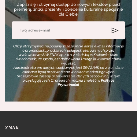
Zapisz się i otrzymaj dostęp do nowych tekstów przed
premierą, zniżki, prezenty i polecenia kulturalne specjalnie
dla Ciebie.
Chcę otrzymywać na podany przeze mnie adres e-mail informacje
o promocjach, produktach, usługach oferowanych przez
wydawnictwo SIW ZNAK sp. z o.o. z siedzibą w Krakowie. Mam
świadomość, że zgoda jest dobrowolna i mogę ją w każdej chwili
wycofać.
Administratorem danych osobowych jest SIW ZNAK sp. z o.o., dane
osobowe będą przetwarzane w celach marketingowych.
Szczegółowe zasady przetwarzania danych osobowych, w tym
przysługujących Ci prawach, można znaleźć w
Polityce
Prywatności
.
ZNAK